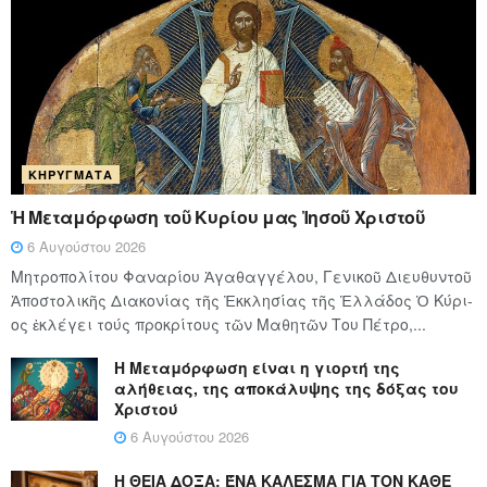
ΚΗΡΎΓΜΑΤΑ
Ἡ Μεταμόρφωση τοῦ Κυρίου μας Ἰησοῦ Χριστοῦ
6 Αυγούστου 2026
Μητροπολίτου Φαναρίου Ἀγαθαγγέλου, Γενικοῦ Διευθυντοῦ
Ἀποστολικῆς Διακονίας τῆς Ἐκκλησίας τῆς Ἑλλάδος Ὁ Κύ­ρι­
ος ἐκλέγει τούς προ­κρί­τους τῶν Μα­θη­τῶν Του Πέ­τρο,...
Η Μεταμόρφωση είναι η γιορτή της
αλήθειας, της αποκάλυψης της δόξας του
Χριστού
6 Αυγούστου 2026
Η ΘΕΙΑ ΔΟΞΑ: ΈΝΑ ΚΑΛΕΣΜΑ ΓΙΑ ΤΟΝ ΚΑΘΕ