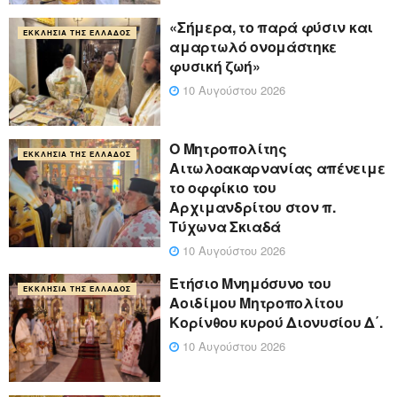
«Σήμερα, το παρά φύσιν και
ΕΚΚΛΗΣΊΑ ΤΗΣ ΕΛΛΆΔΟΣ
αμαρτωλό ονομάστηκε
φυσική ζωή»
10 Αυγούστου 2026
Ο Μητροπολίτης
ΕΚΚΛΗΣΊΑ ΤΗΣ ΕΛΛΆΔΟΣ
Αιτωλοακαρνανίας απένειμε
το οφφίκιο του
Αρχιμανδρίτου στον π.
Τύχωνα Σκιαδά
10 Αυγούστου 2026
Ετήσιο Μνημόσυνο του
ΕΚΚΛΗΣΊΑ ΤΗΣ ΕΛΛΆΔΟΣ
Αοιδίμου Μητροπολίτου
Κορίνθου κυρού Διονυσίου Δ΄.
10 Αυγούστου 2026