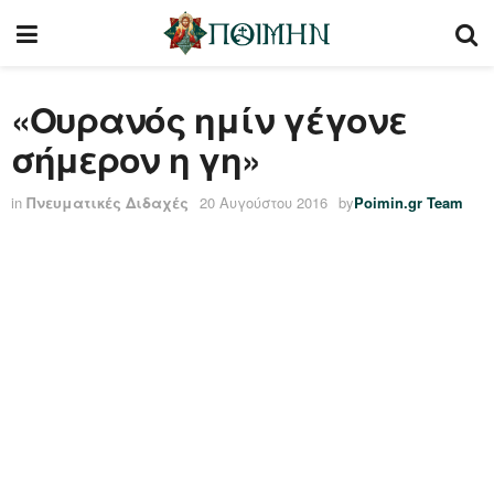
«Ουρανός ημίν γέγονε
σήμερον η γη»
in
Πνευματικές Διδαχές
20 Αυγούστου 2016
by
Poimin.gr Team