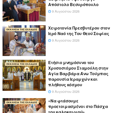
Απόστολο Βεσυρόπουλο
9 Αυγούστου 2026
Χειροτονία Πρεσβυτέρου στον
ΕΚΚΛΗΣΊΑ ΤΗΣ ΕΛΛΆΔΟΣ
Ιερό Ναό της Του Θεού Σοφίας
9 Αυγούστου 2026
Ετήσιο μνημόσυνο του
ΕΚΚΛΗΣΊΑ ΤΗΣ ΕΛΛΆΔΟΣ
Χρυσοστόμου Σταμούλη στην
Αγία Βαρβάρα Άνω Τούμπας
παρουσία Ιεραρχών και
πλήθους κόσμου
9 Αυγούστου 2026
«Να φτάσουμε
ΕΚΚΛΗΣΊΑ ΤΗΣ ΕΛΛΆΔΟΣ
προετοιμασμένοι στο Πάσχα
του καλοκαιριού»