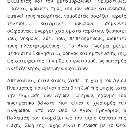
Εκκλησίας και τον μεταμορφώνει πνευματικώς.
«Πάντας φωτίζει προς την του Θεού κατανόησιν,
εμπνεί τους προφήτας, νομοθέτας σοφίζει, ιερείς
τελειοί,…, καταρτίζει δικαίους, σεμνύνει
σώφρονας, ενεργεί χαρίσματα ιαμάτων, ζωοποιεί
τους νεκρούς, λύει τους πεπεδημένους, υιοθετεί
τους ηλλοτριωμένους»
. Το Άγιο Πνεύμα μένει
4
μέσα στην Εκκλησία ως οδηγός και εμπνευστής της,
ως αστείρευτος πηγή θείου φωτισμού, ως ποταμός
ανεξάντλητος αμετρήτων χαρίτων.
Απεναντίας, όταν κανείς χάσει τη χάρη του Αγίου
Πνεύματος, που είναι η αληθινή ζωή της ψυχής κατά
την έκφραση των Αγίων Πατέρων, έχουμε τον
πνευματικό θάνατο, που είναι ο χωρισμός του
ανθρώπου από τον Θεό. Ο Άγιος Γρηγόριος ο
Παλαμάς τον ονομάζει ως τον κύριο θάνατο της
ψυχής. Ζωή της ψυχής είναι η ένωση με το Θεό.