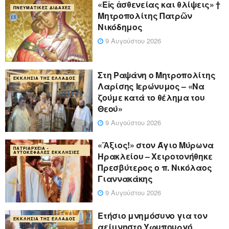
«Eἰς ἀσθενείας και θλίψεις» †
ΠΝΕΥΜΑΤΙΚΈΣ ΔΙΔΑΧΈΣ
Μητροπολίτης Πατρῶν
Νικόδημος
9 Αυγούστου 2026
Στη Ραψάνη ο Μητροπολίτης
ΕΚΚΛΗΣΊΑ ΤΗΣ ΕΛΛΆΔΟΣ
Λαρίσης Ιερώνυμος – «Να
ζούμε κατά το θέλημα του
Θεού»
9 Αυγούστου 2026
«Ἄξιος!» στον Άγιο Μύρωνα
ΠΑΤΡΙΑΡΧΕΊΑ -
ΑΥΤΟΚΈΦΑΛΕΣ ΕΚΚΛΗΣΊΕΣ
Ηρακλείου – Χειροτονήθηκε
Πρεσβύτερος ο π. Νικόλαος
Γιαννακάκης
9 Αυγούστου 2026
Ετήσιο μνημόσυνο για τον
ΕΚΚΛΗΣΊΑ ΤΗΣ ΕΛΛΆΔΟΣ
αείμνηστο Υφυπουργό