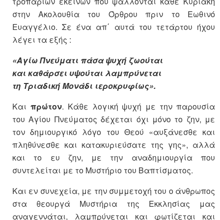
τροπαρίων εκείνων που ψάλλονται κάθε Κυριακή
στην Ακολουθία του Όρθρου πριν το Εωθινό
Ευαγγέλιο. Σε ένα απ΄ αυτά του τετάρτου ήχου
λέγει τα εξής :
«Αγίω Πνεύματι πάσα ψυχή ζωούται
και καθάρσει υψούται λαμπρύνεται
τη Τριαδική Μονάδι ιεροκρυφίως».
Και
πρώτον
. Κάθε λογική ψυχή με την παρουσία
του Αγίου Πνεύματος δέχεται όχι μόνο το ζην, με
τον δημιουργικό λόγο του Θεού «αυξάνεσθε και
πληθύνεσθε και κατακυριεύσατε της γης», αλλά
και το ευ ζην, με την αναδημιουργία που
συντελείται με το Μυστήριο του Βαπτίσματος.
Και εν συνεχεία, με την συμμετοχή του ο άνθρωπος
στα θεουργά Μυστήρια της Εκκλησίας μας
αναγεννάται, λαμπρύνεται και φωτίζεται και