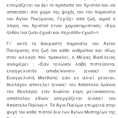
ετοιμάζεται να δει το πρόσωπο του Χριστού και να
αποκτήσει στο χώρο της ψυχής του την παρουσία
του Αγίου Πνεύματος. Γεμίζει από ζωή, αφού ο
λόγος του Χριστού είναι χαρακτηριστικός: «Εγώ
ήλθον ίνα ζωήν έχωσι και περισσόν έχωσι»
.
2
Γι΄ αυτή τη θαυμαστή παρουσία του Αγίου
Πνεύματος στη ζωή του κάθε ανθρώπου και ιδίως
στην αλλαγή που προκαλεί, ο Μέγας Βασίλειος
αναφέρει : «Εάν τελώνην λάβη πιστεύοντα,
ευαγγελιστήν αποδείκνυσιν (εννοεί τον
Ευαγγελιστή Ματθαίο)· εάν εν αλιεί γένηται,
θεολόγον αποτελεί (εννοεί τον Απόστολο Ιωάννη
τον Θεολόγο)· εάν διώκτην εύρη μετανοούντα,
απόστολον εθνών απεργάζεται (εννοεί τον
Απόστολο Παύλο)»
. Τό Άγιο Πνεύμα επιφοιτά στην
3
ψυχή του κάθε πιστού δια των Αγίων Μυστηρίων της