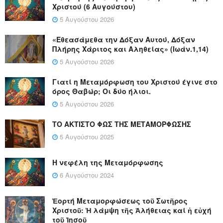
Χριστού (6 Αυγούστου)
5 Αυγούστου 2026
«Εθεασάμεθα την Δόξαν Αυτού, Δόξαν
Πλήρης Χάριτος και Αληθείας» (Ιωάν.1,14)
5 Αυγούστου 2026
Γιατί η Μεταμόρφωση του Χριστού έγινε στο
όρος Θαβώρ; Οι δύο ήλιοι.
5 Αυγούστου 2026
ΤΟ ΑΚΤΙΣΤΟ ΦΩΣ ΤΗΣ ΜΕΤΑΜΟΡΦΩΣΗΣ
5 Αυγούστου 2025
Η νεφέλη της Μεταμόρφωσης
6 Αυγούστου 2024
Ἑορτή Μεταμορφώσεως τοῦ Σωτῆρος
Χριστοῦ: Ἡ λάμψη τῆς Ἀλήθειας καί ἡ εὐχή
τοῦ Ἰησοῦ