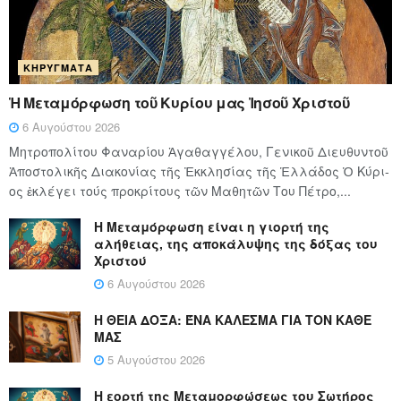
ΚΗΡΎΓΜΑΤΑ
Ἡ Μεταμόρφωση τοῦ Κυρίου μας Ἰησοῦ Χριστοῦ
6 Αυγούστου 2026
Μητροπολίτου Φαναρίου Ἀγαθαγγέλου, Γενικοῦ Διευθυντοῦ
Ἀποστολικῆς Διακονίας τῆς Ἐκκλησίας τῆς Ἑλλάδος Ὁ Κύ­ρι­
ος ἐκλέγει τούς προ­κρί­τους τῶν Μα­θη­τῶν Του Πέ­τρο,...
Η Μεταμόρφωση είναι η γιορτή της
αλήθειας, της αποκάλυψης της δόξας του
Χριστού
6 Αυγούστου 2026
Η ΘΕΙΑ ΔΟΞΑ: ΈΝΑ ΚΑΛΕΣΜΑ ΓΙΑ ΤΟΝ ΚΑΘΕ
ΜΑΣ
5 Αυγούστου 2026
Η εορτή της Μεταμορφώσεως του Σωτήρος