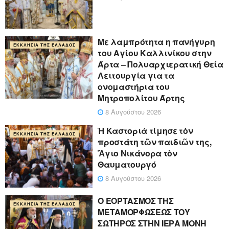
Με λαμπρότητα η πανήγυρη
ΕΚΚΛΗΣΊΑ ΤΗΣ ΕΛΛΆΔΟΣ
του Αγίου Καλλινίκου στην
Άρτα – Πολυαρχιερατική Θεία
Λειτουργία για τα
ονομαστήρια του
Μητροπολίτου Άρτης
8 Αυγούστου 2026
Ἡ Καστοριὰ τίμησε τὸν
ΕΚΚΛΗΣΊΑ ΤΗΣ ΕΛΛΆΔΟΣ
προστάτη τῶν παιδιῶν της,
Ἅγιο Νικάνορα τὸν
Θαυματουργό
8 Αυγούστου 2026
Ο ΕΟΡΤΑΣΜΟΣ ΤΗΣ
ΕΚΚΛΗΣΊΑ ΤΗΣ ΕΛΛΆΔΟΣ
ΜΕΤΑΜΟΡΦΩΣΕΩΣ ΤΟΥ
ΣΩΤΗΡΟΣ ΣΤΗΝ ΙΕΡΑ ΜΟΝΗ