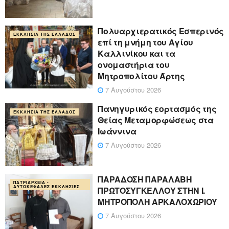
Πολυαρχιερατικός Εσπερινός
ΕΚΚΛΗΣΊΑ ΤΗΣ ΕΛΛΆΔΟΣ
επί τη μνήμη του Αγίου
Καλλινίκου και τα
ονομαστήρια του
Μητροπολίτου Άρτης
7 Αυγούστου 2026
Πανηγυρικός εορτασμός της
ΕΚΚΛΗΣΊΑ ΤΗΣ ΕΛΛΆΔΟΣ
Θείας Μεταμορφώσεως στα
Ιωάννινα
7 Αυγούστου 2026
ΠΑΡΑΔΟΣΗ ΠΑΡΑΛΑΒΗ
ΠΑΤΡΙΑΡΧΕΊΑ -
ΑΥΤΟΚΈΦΑΛΕΣ ΕΚΚΛΗΣΊΕΣ
ΠΡΩΤΟΣΥΓΚΕΛΛΟΥ ΣΤΗΝ Ι.
ΜΗΤΡΟΠΟΛΗ ΑΡΚΑΛΟΧΩΡΙΟΥ
7 Αυγούστου 2026