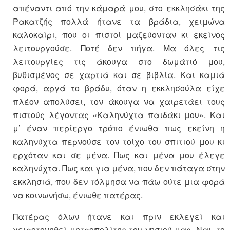
απέναντι από την κάμαρά μου, στο εκκλησάκι της
Ρακατζής πολλά ήτανε τα βράδια, χειμώνα
καλοκαίρι, που οι πιστοί μαζεύονταν κι εκείνος
λειτουργούσε. Ποτέ δεν πήγα. Μα όλες τις
λειτουργίες τις άκουγα στο δωμάτιό μου,
βυθισμένος σε χαρτιά και σε βιβλία. Και καμιά
φορά, αργά το βράδυ, όταν η εκκλησούλα είχε
πλέον απολύσει, τον άκουγα να χαιρετάει τους
πιστούς λέγοντας «Καληνύχτα παιδάκι μου». Και
μ’ έναν περίεργο τρόπο ένιωθα πως εκείνη η
καληνύχτα περνούσε τον τοίχο του σπιτιού μου κι
ερχόταν και σε μένα. Πως και μένα μου έλεγε
καληνύχτα. Πως και για μένα, που δεν πάταγα στην
εκκλησιά, που δεν τόλμησα να πάω ούτε μια φορά
να κοινωνήσω, ένιωθε πατέρας.
Πατέρας όλων ήτανε και πριν εκλεγεί και
χειροτονηθεί μητροπολίτης του νησιού μας. Ναι, το