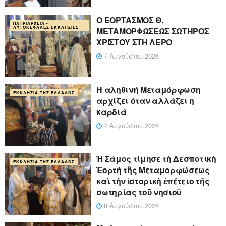
Ο ΕΟΡΤΑΣΜΟΣ Θ.
ΠΑΤΡΙΑΡΧΕΊΑ -
ΑΥΤΟΚΈΦΑΛΕΣ ΕΚΚΛΗΣΊΕΣ
ΜΕΤΑΜΟΡΦΩΣΕΩΣ ΣΩΤΗΡΟΣ
ΧΡΙΣΤΟΥ ΣΤΗ ΛΕΡΟ
7 Αυγούστου 2026
Η αληθινή Μεταμόρφωση
ΕΚΚΛΗΣΊΑ ΤΗΣ ΕΛΛΆΔΟΣ
αρχίζει όταν αλλάζει η
καρδιά
7 Αυγούστου 2026
Ἡ Σάμος τίμησε τὴ Δεσποτικὴ
ΕΚΚΛΗΣΊΑ ΤΗΣ ΕΛΛΆΔΟΣ
Ἑορτὴ τῆς Μεταμορφώσεως
καὶ τὴν ἱστορικὴ ἐπέτειο τῆς
σωτηρίας τοῦ νησιοῦ
8 Αυγούστου 2026