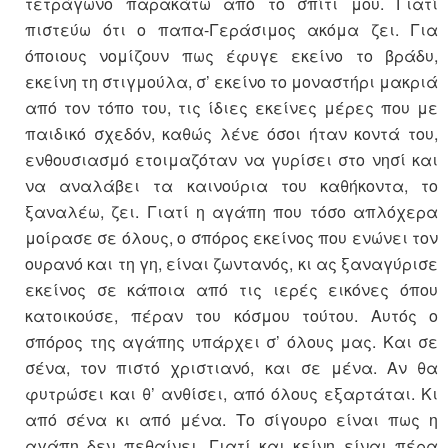
τετράγωνο παρακάτω από το σπίτι μου. Γιατί
πιστεύω ότι ο παπα-Γεράσιμος ακόμα ζει. Για
όποιους νομίζουν πως έφυγε εκείνο το βράδυ,
εκείνη τη στιγμούλα, σ’ εκείνο το μοναστήρι μακριά
από τον τόπο του, τις ίδιες εκείνες μέρες που με
παιδικό σχεδόν, καθώς λένε όσοι ήταν κοντά του,
ενθουσιασμό ετοιμαζόταν να γυρίσει στο νησί και
να αναλάβει τα καινούρια του καθήκοντα, το
ξαναλέω, ζει. Γιατί η αγάπη που τόσο απλόχερα
μοίρασε σε όλους, ο σπόρος εκείνος που ενώνει τον
ουρανό και τη γη, είναι ζωντανός, κι ας ξαναγύρισε
εκείνος σε κάποια από τις ιερές εικόνες όπου
κατοικούσε, πέραν του κόσμου τούτου. Αυτός ο
σπόρος της αγάπης υπάρχει σ’ όλους μας. Και σε
σένα, τον πιστό χριστιανό, και σε μένα. Αν θα
φυτρώσει και θ’ ανθίσει, από όλους εξαρτάται. Κι
από σένα κι από μένα. Το σίγουρο είναι πως η
αγάπη δεν πεθαίνει. Γιατί και κείνη είναι πέρα