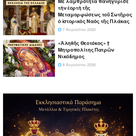
Με λαμπρότητα πανηγύρισε
ΕΚΚΛΗΣΊΑ ΤΗΣ ΕΛΛΆΔΟΣ
τὴν ἑορτὴ τῆς
Μεταμορφώσεως τοῦ Σωτῆρος
ὁ ἱστορικὸς Ναὸς τῆς Πλάκας
7 Αυγούστου 2026
«Ἀληθῆς Θεοτόκος» †
ΠΝΕΥΜΑΤΙΚΈΣ ΔΙΔΑΧΈΣ
Μητροπολίτης Πατρῶν
Νικόδημος
8 Αυγούστου 2026