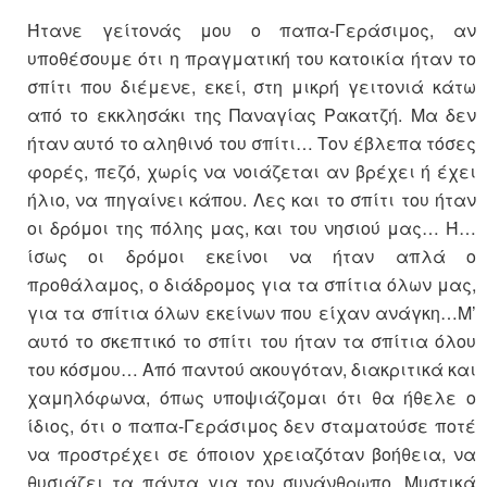
Ήτανε γείτονάς μου ο παπα-Γεράσιμος, αν
υποθέσουμε ότι η πραγματική του κατοικία ήταν το
σπίτι που διέμενε, εκεί, στη μικρή γειτονιά κάτω
από το εκκλησάκι της Παναγίας Ρακατζή. Μα δεν
ήταν αυτό το αληθινό του σπίτι… Τον έβλεπα τόσες
φορές, πεζό, χωρίς να νοιάζεται αν βρέχει ή έχει
ήλιο, να πηγαίνει κάπου. Λες και το σπίτι του ήταν
οι δρόμοι της πόλης μας, και του νησιού μας… Ή…
ίσως οι δρόμοι εκείνοι να ήταν απλά ο
προθάλαμος, ο διάδρομος για τα σπίτια όλων μας,
για τα σπίτια όλων εκείνων που είχαν ανάγκη…Μ’
αυτό το σκεπτικό το σπίτι του ήταν τα σπίτια όλου
του κόσμου… Από παντού ακουγόταν, διακριτικά και
χαμηλόφωνα, όπως υποψιάζομαι ότι θα ήθελε ο
ίδιος, ότι ο παπα-Γεράσιμος δεν σταματούσε ποτέ
να προστρέχει σε όποιον χρειαζόταν βοήθεια, να
θυσιάζει τα πάντα για τον συνάνθρωπο. Μυστικά