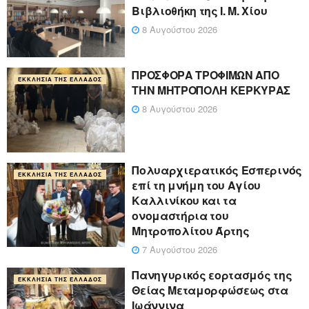
Βιβλιοθήκη της Ι. Μ. Χίου
8 Αυγούστου 2026
ΠΡΟΣΦΟΡΑ ΤΡΟΦΙΜΩΝ ΑΠΟ
ΕΚΚΛΗΣΊΑ ΤΗΣ ΕΛΛΆΔΟΣ
ΤΗΝ ΜΗΤΡΟΠΟΛΗ ΚΕΡΚΥΡΑΣ
8 Αυγούστου 2026
Πολυαρχιερατικός Εσπερινός
ΕΚΚΛΗΣΊΑ ΤΗΣ ΕΛΛΆΔΟΣ
επί τη μνήμη του Αγίου
Καλλινίκου και τα
ονομαστήρια του
Μητροπολίτου Άρτης
7 Αυγούστου 2026
Πανηγυρικός εορτασμός της
ΕΚΚΛΗΣΊΑ ΤΗΣ ΕΛΛΆΔΟΣ
Θείας Μεταμορφώσεως στα
Ιωάννινα