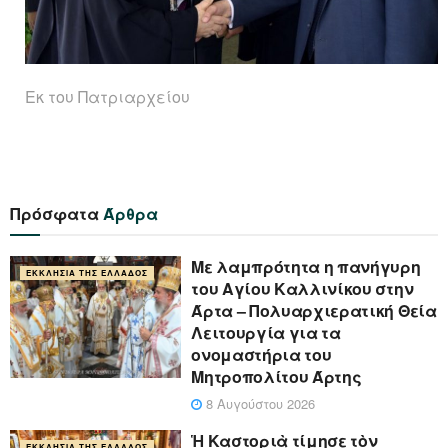
Eκ του Πατριαρχείου
Πρόσφατα
Άρθρα
Με λαμπρότητα η πανήγυρη
ΕΚΚΛΗΣΊΑ ΤΗΣ ΕΛΛΆΔΟΣ
του Αγίου Καλλινίκου στην
Άρτα – Πολυαρχιερατική Θεία
Λειτουργία για τα
ονομαστήρια του
Μητροπολίτου Άρτης
8 Αυγούστου 2026
Ἡ Καστοριὰ τίμησε τὸν
ΕΚΚΛΗΣΊΑ ΤΗΣ ΕΛΛΆΔΟΣ