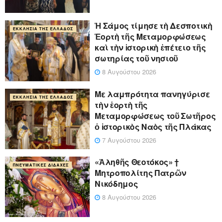
Ἡ Σάμος τίμησε τὴ Δεσποτικὴ
ΕΚΚΛΗΣΊΑ ΤΗΣ ΕΛΛΆΔΟΣ
Ἑορτὴ τῆς Μεταμορφώσεως
καὶ τὴν ἱστορικὴ ἐπέτειο τῆς
σωτηρίας τοῦ νησιοῦ
8 Αυγούστου 2026
Με λαμπρότητα πανηγύρισε
ΕΚΚΛΗΣΊΑ ΤΗΣ ΕΛΛΆΔΟΣ
τὴν ἑορτὴ τῆς
Μεταμορφώσεως τοῦ Σωτῆρος
ὁ ἱστορικὸς Ναὸς τῆς Πλάκας
7 Αυγούστου 2026
«Ἀληθῆς Θεοτόκος» †
ΠΝΕΥΜΑΤΙΚΈΣ ΔΙΔΑΧΈΣ
Μητροπολίτης Πατρῶν
Νικόδημος
8 Αυγούστου 2026