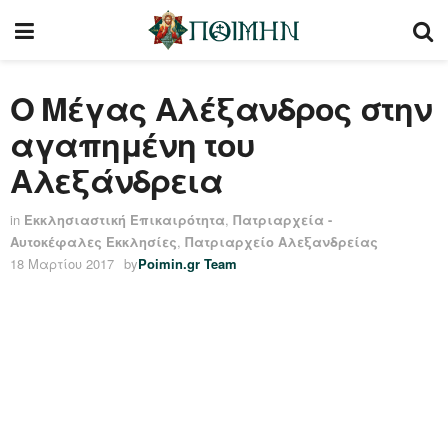
Ο Μέγας Αλέξανδρος στην
αγαπημένη του
Αλεξάνδρεια
in
Εκκλησιαστική Επικαιρότητα
,
Πατριαρχεία -
Αυτοκέφαλες Εκκλησίες
,
Πατριαρχείο Αλεξανδρείας
18 Μαρτίου 2017
by
Poimin.gr Team