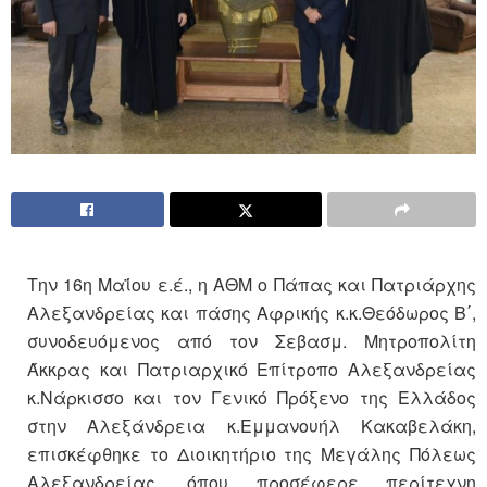
Την 16η Μαΐου ε.έ., η ΑΘΜ ο Πάπας και Πατριάρχης
Αλεξανδρείας και πάσης Αφρικής κ.κ.Θεόδωρος Β΄,
συνοδευόμενος από τον Σεβασμ. Μητροπολίτη
Άκκρας και Πατριαρχικό Επίτροπο Αλεξανδρείας
κ.Νάρκισσο και τον Γενικό Πρόξενο της Ελλάδος
στην Αλεξάνδρεια κ.Εμμανουήλ Κακαβελάκη,
επισκέφθηκε το Διοικητήριο της Μεγάλης Πόλεως
Αλεξανδρείας, όπου προσέφερε περίτεχνη