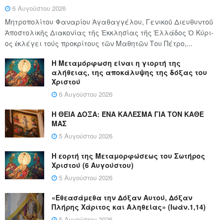
6 Αυγούστου 2026
Μητροπολίτου Φαναρίου Ἀγαθαγγέλου, Γενικοῦ Διευθυντοῦ
Ἀποστολικῆς Διακονίας τῆς Ἐκκλησίας τῆς Ἑλλάδος Ὁ Κύ­ρι­
ος ἐκλέγει τούς προ­κρί­τους τῶν Μα­θη­τῶν Του Πέ­τρο,...
Η Μεταμόρφωση είναι η γιορτή της
αλήθειας, της αποκάλυψης της δόξας του
Χριστού
6 Αυγούστου 2026
Η ΘΕΙΑ ΔΟΞΑ: ΈΝΑ ΚΑΛΕΣΜΑ ΓΙΑ ΤΟΝ ΚΑΘΕ
ΜΑΣ
5 Αυγούστου 2026
Η εορτή της Μεταμορφώσεως του Σωτήρος
Χριστού (6 Αυγούστου)
5 Αυγούστου 2026
«Εθεασάμεθα την Δόξαν Αυτού, Δόξαν
Πλήρης Χάριτος και Αληθείας» (Ιωάν.1,14)
5 Αυγούστου 2026