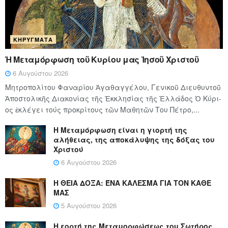
ΚΗΡΎΓΜΑΤΑ
Ἡ Μεταμόρφωση τοῦ Κυρίου μας Ἰησοῦ Χριστοῦ
6 Αυγούστου 2026
Μητροπολίτου Φαναρίου Ἀγαθαγγέλου, Γενικοῦ Διευθυντοῦ
Ἀποστολικῆς Διακονίας τῆς Ἐκκλησίας τῆς Ἑλλάδος Ὁ Κύ­ρι­
ος ἐκλέγει τούς προ­κρί­τους τῶν Μα­θη­τῶν Του Πέ­τρο,...
Η Μεταμόρφωση είναι η γιορτή της
αλήθειας, της αποκάλυψης της δόξας του
Χριστού
6 Αυγούστου 2026
Η ΘΕΙΑ ΔΟΞΑ: ΈΝΑ ΚΑΛΕΣΜΑ ΓΙΑ ΤΟΝ ΚΑΘΕ
ΜΑΣ
5 Αυγούστου 2026
Η εορτή της Μεταμορφώσεως του Σωτήρος