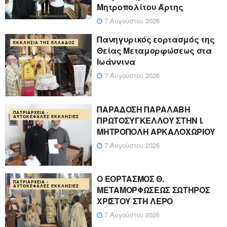
Μητροπολίτου Άρτης
7 Αυγούστου 2026
Πανηγυρικός εορτασμός της
ΕΚΚΛΗΣΊΑ ΤΗΣ ΕΛΛΆΔΟΣ
Θείας Μεταμορφώσεως στα
Ιωάννινα
7 Αυγούστου 2026
ΠΑΡΑΔΟΣΗ ΠΑΡΑΛΑΒΗ
ΠΑΤΡΙΑΡΧΕΊΑ -
ΑΥΤΟΚΈΦΑΛΕΣ ΕΚΚΛΗΣΊΕΣ
ΠΡΩΤΟΣΥΓΚΕΛΛΟΥ ΣΤΗΝ Ι.
ΜΗΤΡΟΠΟΛΗ ΑΡΚΑΛΟΧΩΡΙΟΥ
7 Αυγούστου 2026
Ο ΕΟΡΤΑΣΜΟΣ Θ.
ΠΑΤΡΙΑΡΧΕΊΑ -
ΑΥΤΟΚΈΦΑΛΕΣ ΕΚΚΛΗΣΊΕΣ
ΜΕΤΑΜΟΡΦΩΣΕΩΣ ΣΩΤΗΡΟΣ
ΧΡΙΣΤΟΥ ΣΤΗ ΛΕΡΟ
7 Αυγούστου 2026