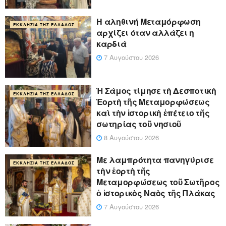
Η αληθινή Μεταμόρφωση
ΕΚΚΛΗΣΊΑ ΤΗΣ ΕΛΛΆΔΟΣ
αρχίζει όταν αλλάζει η
καρδιά
7 Αυγούστου 2026
Ἡ Σάμος τίμησε τὴ Δεσποτικὴ
ΕΚΚΛΗΣΊΑ ΤΗΣ ΕΛΛΆΔΟΣ
Ἑορτὴ τῆς Μεταμορφώσεως
καὶ τὴν ἱστορικὴ ἐπέτειο τῆς
σωτηρίας τοῦ νησιοῦ
8 Αυγούστου 2026
Με λαμπρότητα πανηγύρισε
ΕΚΚΛΗΣΊΑ ΤΗΣ ΕΛΛΆΔΟΣ
τὴν ἑορτὴ τῆς
Μεταμορφώσεως τοῦ Σωτῆρος
ὁ ἱστορικὸς Ναὸς τῆς Πλάκας
7 Αυγούστου 2026