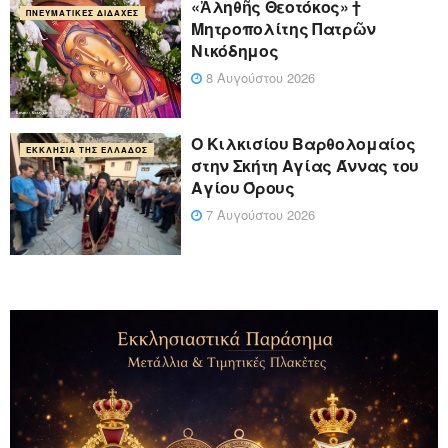
«Ἀληθῆς Θεοτόκος» †
ΠΝΕΥΜΑΤΙΚΈΣ ΔΙΔΑΧΈΣ
Μητροπολίτης Πατρῶν
Νικόδημος
8 Αυγούστου 2026
Ο Κιλκισίου Βαρθολομαίος
ΕΚΚΛΗΣΊΑ ΤΗΣ ΕΛΛΆΔΟΣ
στην Σκήτη Αγίας Άννας του
Αγίου Όρους
7 Αυγούστου 2026