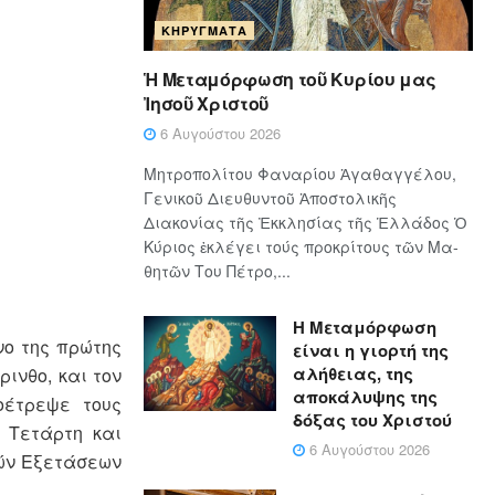
ΚΗΡΎΓΜΑΤΑ
Ἡ Μεταμόρφωση τοῦ Κυρίου μας
Ἰησοῦ Χριστοῦ
6 Αυγούστου 2026
Μητροπολίτου Φαναρίου Ἀγαθαγγέλου,
Γενικοῦ Διευθυντοῦ Ἀποστολικῆς
Διακονίας τῆς Ἐκκλησίας τῆς Ἑλλάδος Ὁ
Κύ­ρι­ος ἐκλέγει τούς προ­κρί­τους τῶν Μα­
θη­τῶν Του Πέ­τρο,...
Η Μεταμόρφωση
νο της πρώτης
είναι η γιορτή της
αλήθειας, της
ινθο, και τον
αποκάλυψης της
οέτρεψε τους
δόξας του Χριστού
 Τετάρτη και
6 Αυγούστου 2026
κών Εξετάσεων