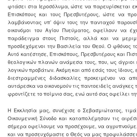
φτάσει στα Ιεροσόλυμα, ώστε να παρευρίσκεται εκε
Επισκόπους και τους Πρεσβυτέρους, ώστε να προ
λαμβάνοντας υπ’ όψιν τους την πανταχού παρουσί
οικονόμοι του Αγίου Πνεύματος, οφείλουν να έχ
παράδειγμα στους Πιστούς, αλλά και να μεριμν
προσδεχόμενοι την Βασιλεία του Θεού. Ο φθόνος το
Αυτό κατέστησε, Επισκόπους, Πρεσβυτέρους και Πισ
θεολογικών πλανών ανάμεσα τους, που, ως άγριοι 
λογικών προβάτων. Ακόμη και από εσάς τους ίδιους
διεστραμμένες διδασκαλίες προκειμένου να απ
αυτάρεσκα να οικονομούν τις παντοειδείς ανάγκες το
φροντίζετε το ποίμνιο σας, ενώ αυτό σας οφείλει τη
Η Εκκλησία μας, συνέχισε ο Σεβασμιώτατος, τιμ
Οικουμενική Σύνοδο και καταπολέμησαν τις αιρέσε
σήμερα οφείλουμε να προσέχουμε, να αγρυπνούμε,
και να προσευχόμαστε ο Θεός να μας προφυλάσσει