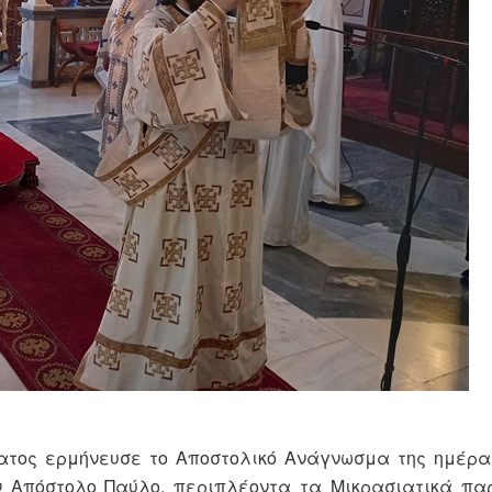
τατος ερμήνευσε το Αποστολικό Ανάγνωσμα της ημέρα
ν Απόστολο Παύλο, περιπλέοντα τα Μικρασιατικά πα