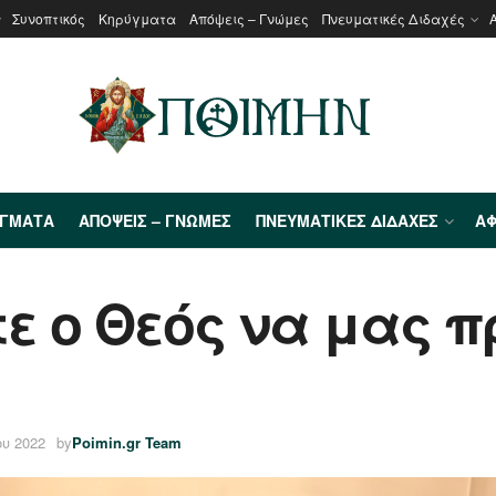
Συνοπτικός
Κηρύγματα
Απόψεις – Γνώμες
Πνευματικές Διδαχές
ΎΓΜΑΤΑ
ΑΠΌΨΕΙΣ – ΓΝΏΜΕΣ
ΠΝΕΥΜΑΤΙΚΈΣ ΔΙΔΑΧΈΣ
ΑΦ
ε ο Θεός να μας 
ου 2022
by
Poimin.gr Team