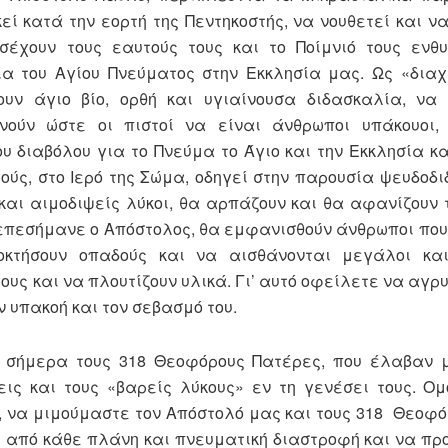
ί κατά την εορτή της Πεντηκοστής, να νουθετεί και να
σέχουν τους εαυτούς τους και το Ποίμνιό τους ενθυ
α του Αγίου Πνεύματος στην Εκκλησία μας. Ως «διαχ
ουν άγιο βίο, ορθή και υγιαίνουσα διδασκαλία, να 
ούν ώστε οι πιστοί να είναι άνθρωποι υπάκουοι, 
υ διαβόλου για το Πνεύμα το Άγιο και την Εκκλησία κα
τούς, στο Ιερό της Σώμα, οδηγεί στην παρουσία ψευδοδ
και αιμοδιψείς λύκοι, θα αρπάζουν και θα αφανίζουν 
, επεσήμανε ο Απόστολος, θα εμφανισθούν άνθρωποι που
οκτήσουν οπαδούς και να αισθάνονται μεγάλοι και
υς και να πλουτίζουν υλικά. Γι’ αυτό οφείλετε να αγρ
ν υπακοή και τον σεβασμό του.
ά σήμερα τους 318 Θεοφόρους Πατέρες, που έλαβαν μ
ις και τους «βαρείς λύκους» εν τη γενέσει τους. Ομ
 να μιμούμαστε τον Απόστολό μας και τους 318 Θεοφ
 από κάθε πλάνη και πνευματική διαστροφή και να π