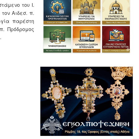
τάμενο του Ι.
τον Αιδεσ. π.
ργία παρέστη
π. Πρόδρομος
.