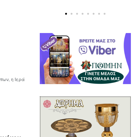
πων, η Ιερά