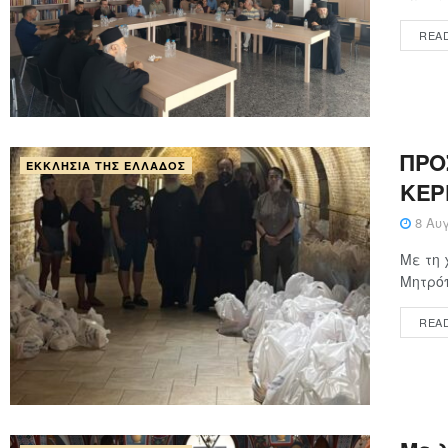
REA
ΠΡΟ
ΕΚΚΛΗΣΊΑ ΤΗΣ ΕΛΛΆΔΟΣ
ΚΕΡ
8 Αυγ
Με τη 
Μητρόπ
REA