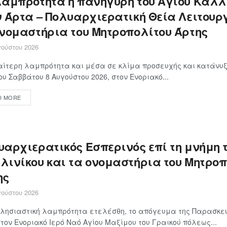
λαμπρότητα η πανήγυρη του Αγίου Καλλ
ν Άρτα – Πολυαρχιερατική Θεία Λειτουρ
ονομαστήρια του Μητροπολίτου Άρτης
ούστου 2026
αίτερη λαμπρότητα και μέσα σε κλίμα προσευχής και κατάνυξ
ου Σαββάτου 8 Αυγούστου 2026, στον Ενοριακό...
D MORE
υαρχιερατικός Εσπερινός επί τη μνήμη 
λινίκου και τα ονομαστήρια του Μητροπ
ης
ούστου 2026
λησιαστική λαμπρότητα ετελέσθη, το απόγευμα της Παρασκευ
στον Ενοριακό Ιερό Ναό Αγίου Μαξίμου του Γραικού πόλεως...