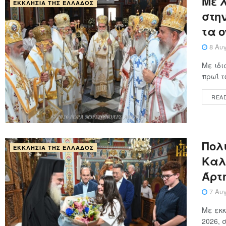
Με 
ΕΚΚΛΗΣΊΑ ΤΗΣ ΕΛΛΆΔΟΣ
στη
τα 
8 Αυγ
Με ιδι
πρωΐ τ
REA
Πολ
ΕΚΚΛΗΣΊΑ ΤΗΣ ΕΛΛΆΔΟΣ
Καλ
Άρτ
7 Αυγ
Με εκκ
2026, 