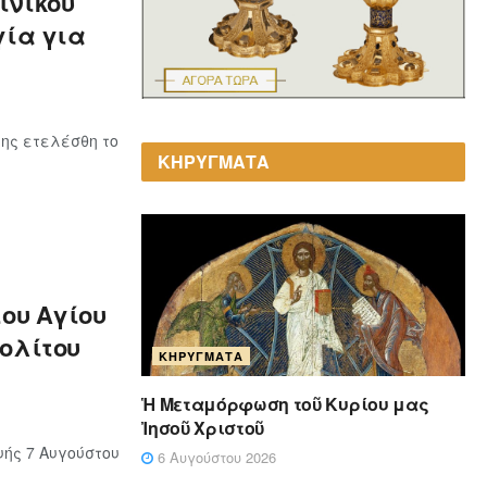
ινίκου
γία για
ης ετελέσθη το
ΚΗΡΥΓΜΑΤΑ
του Αγίου
ολίτου
ΚΗΡΎΓΜΑΤΑ
Ἡ Μεταμόρφωση τοῦ Κυρίου μας
Ἰησοῦ Χριστοῦ
ής 7 Αυγούστου
6 Αυγούστου 2026