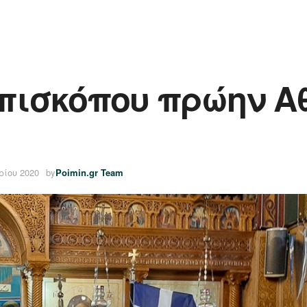
πισκόπου πρώην Α
ρίου 2020
by
Poimin.gr Team