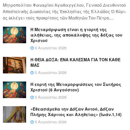
Μητροπολίτου Φαναρίου Ἀγαθαγγέλου, Γενικοῦ Διευθυντοῦ
Ἀποστολικῆς Διακονίας τῆς Ἐκκλησίας τῆς Ἑλλάδος Ὁ Κύ­ρι­
ος ἐκλέγει τούς προ­κρί­τους τῶν Μα­θη­τῶν Του Πέ­τρο,...
Η Μεταμόρφωση είναι η γιορτή της
αλήθειας, της αποκάλυψης της δόξας του
Χριστού
6 Αυγούστου 2026
Η ΘΕΙΑ ΔΟΞΑ: ΈΝΑ ΚΑΛΕΣΜΑ ΓΙΑ ΤΟΝ ΚΑΘΕ
ΜΑΣ
5 Αυγούστου 2026
Η εορτή της Μεταμορφώσεως του Σωτήρος
Χριστού (6 Αυγούστου)
5 Αυγούστου 2026
«Εθεασάμεθα την Δόξαν Αυτού, Δόξαν
Πλήρης Χάριτος και Αληθείας» (Ιωάν.1,14)
5 Αυγούστου 2026