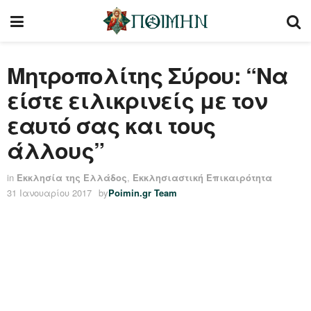
Μητροπολίτης Σύρου: “Να
είστε ειλικρινείς με τον
εαυτό σας και τους
άλλους”
in
Εκκλησία της Ελλάδος
,
Εκκλησιαστική Επικαιρότητα
31 Ιανουαρίου 2017
by
Poimin.gr Team