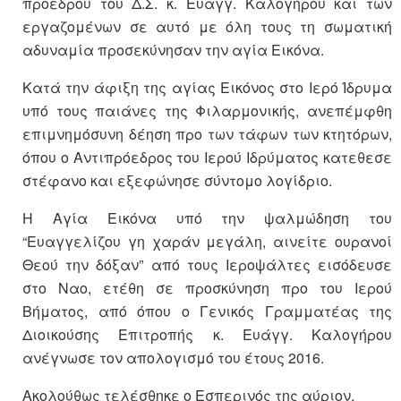
προεδρου του Δ.Σ. κ. Ευαγγ. Καλογήρου και των
εργαζομένων σε αυτό με όλη τους τη σωματική
αδυναμία προσεκύνησαν την αγία Εικόνα.
Κατά την άφιξη της αγίας Εικόνος στο Ιερό Ίδρυμα
υπό τους παιάνες της Φιλαρμονικής, ανεπέμφθη
επιμνημόσυνη δέηση προ των τάφων των κτητόρων,
όπου ο Αντιπρόεδρος του Ιερού Ιδρύματος κατεθεσε
στέφανο και εξεφώνησε σύντομο λογίδριο.
Η Αγία Εικόνα υπό την ψαλμώδηση του
“Ευαγγελίζου γη χαράν μεγάλη, αινείτε ουρανοί
Θεού την δόξαν” από τους Ιεροψάλτες εισόδευσε
στο Ναο, ετέθη σε προσκύνηση προ του Ιερού
Βήματος, από όπου ο Γενικός Γραμματέας της
Διοικούσης Επιτροπής κ. Ευάγγ. Καλογήρου
ανέγνωσε τον απολογισμό του έτους 2016.
Ακολούθως τελέσθηκε ο Εσπερινός της αύριον.