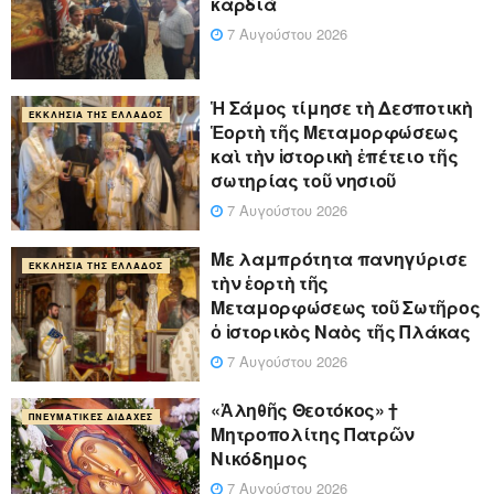
καρδιά
7 Αυγούστου 2026
Ἡ Σάμος τίμησε τὴ Δεσποτικὴ
ΕΚΚΛΗΣΊΑ ΤΗΣ ΕΛΛΆΔΟΣ
Ἑορτὴ τῆς Μεταμορφώσεως
καὶ τὴν ἱστορικὴ ἐπέτειο τῆς
σωτηρίας τοῦ νησιοῦ
7 Αυγούστου 2026
Με λαμπρότητα πανηγύρισε
ΕΚΚΛΗΣΊΑ ΤΗΣ ΕΛΛΆΔΟΣ
τὴν ἑορτὴ τῆς
Μεταμορφώσεως τοῦ Σωτῆρος
ὁ ἱστορικὸς Ναὸς τῆς Πλάκας
7 Αυγούστου 2026
«Ἀληθῆς Θεοτόκος» †
ΠΝΕΥΜΑΤΙΚΈΣ ΔΙΔΑΧΈΣ
Μητροπολίτης Πατρῶν
Νικόδημος
7 Αυγούστου 2026