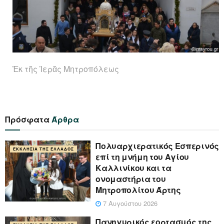
Ἐκ τῆς Ἱερᾶς Μητροπόλεως
Πρόσφατα
Άρθρα
Πολυαρχιερατικός Εσπερινός
ΕΚΚΛΗΣΊΑ ΤΗΣ ΕΛΛΆΔΟΣ
επί τη μνήμη του Αγίου
Καλλινίκου και τα
ονομαστήρια του
Μητροπολίτου Άρτης
7 Αυγούστου 2026
Πανηγυρικός εορτασμός της