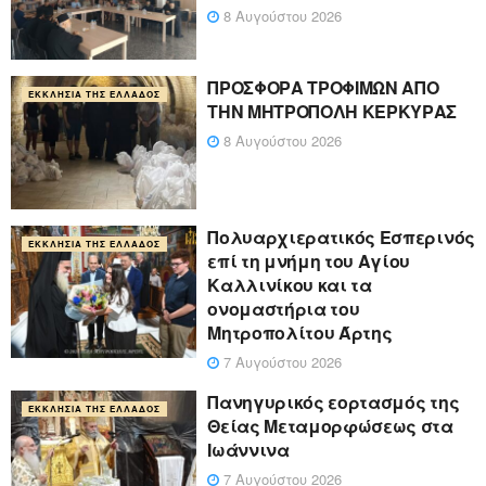
8 Αυγούστου 2026
ΠΡΟΣΦΟΡΑ ΤΡΟΦΙΜΩΝ ΑΠΟ
ΕΚΚΛΗΣΊΑ ΤΗΣ ΕΛΛΆΔΟΣ
ΤΗΝ ΜΗΤΡΟΠΟΛΗ ΚΕΡΚΥΡΑΣ
8 Αυγούστου 2026
Πολυαρχιερατικός Εσπερινός
ΕΚΚΛΗΣΊΑ ΤΗΣ ΕΛΛΆΔΟΣ
επί τη μνήμη του Αγίου
Καλλινίκου και τα
ονομαστήρια του
Μητροπολίτου Άρτης
7 Αυγούστου 2026
Πανηγυρικός εορτασμός της
ΕΚΚΛΗΣΊΑ ΤΗΣ ΕΛΛΆΔΟΣ
Θείας Μεταμορφώσεως στα
Ιωάννινα
7 Αυγούστου 2026