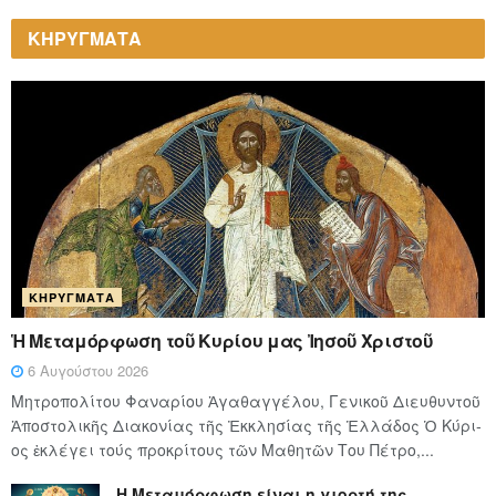
ΚΗΡΥΓΜΑΤΑ
ΚΗΡΎΓΜΑΤΑ
Ἡ Μεταμόρφωση τοῦ Κυρίου μας Ἰησοῦ Χριστοῦ
6 Αυγούστου 2026
Μητροπολίτου Φαναρίου Ἀγαθαγγέλου, Γενικοῦ Διευθυντοῦ
Ἀποστολικῆς Διακονίας τῆς Ἐκκλησίας τῆς Ἑλλάδος Ὁ Κύ­ρι­
ος ἐκλέγει τούς προ­κρί­τους τῶν Μα­θη­τῶν Του Πέ­τρο,...
Η Μεταμόρφωση είναι η γιορτή της