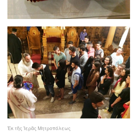
Ἐκ τῆς Ἱερᾶς Μητροπόλεως