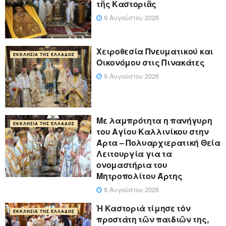
τῆς Καστοριᾶς
9 Αυγούστου 2026
Χειροθεσία Πνευματικού και
ΕΚΚΛΗΣΊΑ ΤΗΣ ΕΛΛΆΔΟΣ
Οικονόμου στις Πινακάτες
9 Αυγούστου 2026
Με λαμπρότητα η πανήγυρη
ΕΚΚΛΗΣΊΑ ΤΗΣ ΕΛΛΆΔΟΣ
του Αγίου Καλλινίκου στην
Άρτα – Πολυαρχιερατική Θεία
Λειτουργία για τα
ονομαστήρια του
Μητροπολίτου Άρτης
8 Αυγούστου 2026
Ἡ Καστοριὰ τίμησε τὸν
ΕΚΚΛΗΣΊΑ ΤΗΣ ΕΛΛΆΔΟΣ
προστάτη τῶν παιδιῶν της,