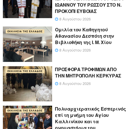
ΙΩΑΝΝΟΥ ΤΟΥ ΡΩΣΣΟΥ ΣΤΟ Ν.
ΠΡΟΚΟΠΙ ΕΥΒΟΙΑΣ
8 Αυγούστου 2026
Ομιλία του Καθηγητού
ΕΚΚΛΗΣΊΑ ΤΗΣ ΕΛΛΆΔΟΣ
Αθανασίου Δεσπότη στην
Βιβλιοθήκη της Ι. Μ. Χίου
8 Αυγούστου 2026
ΠΡΟΣΦΟΡΑ ΤΡΟΦΙΜΩΝ ΑΠΟ
ΕΚΚΛΗΣΊΑ ΤΗΣ ΕΛΛΆΔΟΣ
ΤΗΝ ΜΗΤΡΟΠΟΛΗ ΚΕΡΚΥΡΑΣ
8 Αυγούστου 2026
Πολυαρχιερατικός Εσπερινός
ΕΚΚΛΗΣΊΑ ΤΗΣ ΕΛΛΆΔΟΣ
επί τη μνήμη του Αγίου
Καλλινίκου και τα
ονομαστήρια του