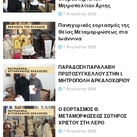
Μητροπολίτου Άρτης
7 Αυγούστου 2026
Πανηγυρικός εορτασμός της
ΕΚΚΛΗΣΊΑ ΤΗΣ ΕΛΛΆΔΟΣ
Θείας Μεταμορφώσεως στα
Ιωάννινα
7 Αυγούστου 2026
ΠΑΡΑΔΟΣΗ ΠΑΡΑΛΑΒΗ
ΠΑΤΡΙΑΡΧΕΊΑ -
ΑΥΤΟΚΈΦΑΛΕΣ ΕΚΚΛΗΣΊΕΣ
ΠΡΩΤΟΣΥΓΚΕΛΛΟΥ ΣΤΗΝ Ι.
ΜΗΤΡΟΠΟΛΗ ΑΡΚΑΛΟΧΩΡΙΟΥ
7 Αυγούστου 2026
Ο ΕΟΡΤΑΣΜΟΣ Θ.
ΠΑΤΡΙΑΡΧΕΊΑ -
ΑΥΤΟΚΈΦΑΛΕΣ ΕΚΚΛΗΣΊΕΣ
ΜΕΤΑΜΟΡΦΩΣΕΩΣ ΣΩΤΗΡΟΣ
ΧΡΙΣΤΟΥ ΣΤΗ ΛΕΡΟ
7 Αυγούστου 2026