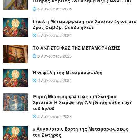
Πλήρης Χάριτος και Αληθείας» (Ιωάν.1,14)
5 Αυγούστου 2026
Γιατί η Μεταμόρφωση του Χριστού έγινε στο
όρος Θαβώρ; Οι δύο ήλιοι.
5 Αυγούστου 2026
ΤΟ ΑΚΤΙΣΤΟ ΦΩΣ ΤΗΣ ΜΕΤΑΜΟΡΦΩΣΗΣ
5 Αυγούστου 2025
Η νεφέλη της Μεταμόρφωσης
6 Αυγούστου 2024
Ἑορτή Μεταμορφώσεως τοῦ Σωτῆρος
Χριστοῦ: Ἡ λάμψη τῆς Ἀλήθειας καί ἡ εὐχή
τοῦ Ἰησοῦ
7 Αυγούστου 2023
6 Αυγούστου, Εορτή της Μεταμορφώσεως
του Σωτήρος