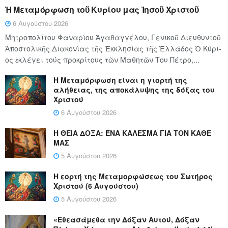
Ἡ Μεταμόρφωση τοῦ Κυρίου μας Ἰησοῦ Χριστοῦ
6 Αυγούστου 2026
Μητροπολίτου Φαναρίου Ἀγαθαγγέλου, Γενικοῦ Διευθυντοῦ
Ἀποστολικῆς Διακονίας τῆς Ἐκκλησίας τῆς Ἑλλάδος Ὁ Κύ­ρι­
ος ἐκλέγει τούς προ­κρί­τους τῶν Μα­θη­τῶν Του Πέ­τρο,...
Η Μεταμόρφωση είναι η γιορτή της
αλήθειας, της αποκάλυψης της δόξας του
Χριστού
6 Αυγούστου 2026
Η ΘΕΙΑ ΔΟΞΑ: ΈΝΑ ΚΑΛΕΣΜΑ ΓΙΑ ΤΟΝ ΚΑΘΕ
ΜΑΣ
5 Αυγούστου 2026
Η εορτή της Μεταμορφώσεως του Σωτήρος
Χριστού (6 Αυγούστου)
5 Αυγούστου 2026
«Εθεασάμεθα την Δόξαν Αυτού, Δόξαν