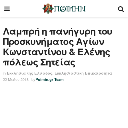
Λαμπρή η πανήγυρη του
Προσκυνήματος Αγίων
Κωνσταντίνου & Ελένης
πόλεως Σητείας
in
Εκκλησία της Ελλάδος
,
Εκκλησιαστική Επικαιρότητα
22 Μαΐου 2018
by
Poimin.gr Team