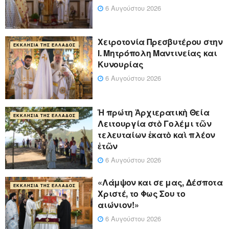
6 Αυγούστου 2026
Xειροτονία Πρεσβυτέρου στην
ΕΚΚΛΗΣΊΑ ΤΗΣ ΕΛΛΆΔΟΣ
Ι. Μητρόπολη Μαντινείας και
Κυνουρίας
6 Αυγούστου 2026
Ἡ πρώτη Ἀρχιερατικὴ Θεία
ΕΚΚΛΗΣΊΑ ΤΗΣ ΕΛΛΆΔΟΣ
Λειτουργία στὸ Γολέμι τῶν
τελευταίων ἑκατὸ καὶ πλέον
ἐτῶν
6 Αυγούστου 2026
«Λάμψον και σε μας, Δέσποτα
ΕΚΚΛΗΣΊΑ ΤΗΣ ΕΛΛΆΔΟΣ
Χριστέ, το Φως Σου το
αιώνιον!»
6 Αυγούστου 2026