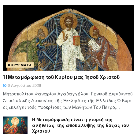
ΚΗΡΎΓΜΑΤΑ
Ἡ Μεταμόρφωση τοῦ Κυρίου μας Ἰησοῦ Χριστοῦ
6 Αυγούστου 2026
Μητροπολίτου Φαναρίου Ἀγαθαγγέλου, Γενικοῦ Διευθυντοῦ
Ἀποστολικῆς Διακονίας τῆς Ἐκκλησίας τῆς Ἑλλάδος Ὁ Κύ­ρι­
ος ἐκλέγει τούς προ­κρί­τους τῶν Μα­θη­τῶν Του Πέ­τρο,...
Η Μεταμόρφωση είναι η γιορτή της
αλήθειας, της αποκάλυψης της δόξας του
Χριστού