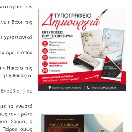
 Διάταγμα των
νε η βάση της
ι χριστιανικά
ον Άρειο όπου
ην Νίκαια της
ε η Ορθοδοξία.
Ευσέβιο[1] σε
 με το γνωστό
πως τον πρώτο
γιά Σοφιά, ο
 Πάρου, όμως