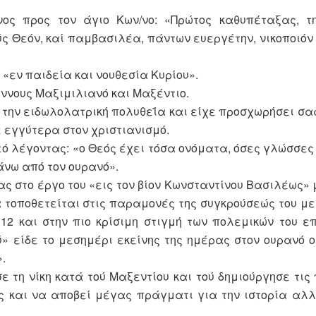
ος προς τον άγιο Κων/νο: «Πρώτος καθυπέταξας, τ
ύς Θεόν, καί παμβασιλέα, πάντων ευεργέτην, νικοποιόν
«εν παιδεία και νουθεσία Κυρίου».
ννους Μαξιμιλιανό και Μαξέντιο.
ι την ειδωλολατρική πολυθεΐα και είχε προσχωρήσει σ
ε εγγύτερα στον χριστιανισμό.
εό λέγοντας: «ο Θεός έχει τόσα ονόματα, όσες γλώσσες 
άνω από τον ουρανό».
ας στο έργο του «εις τον βίον Κωνσταντίνου Βασιλέως» 
α τοποθετείται στις παραμονές της συγκρούσεώς του με
12 και στην πιο κρίσιμη στιγμή των πολεμικών του ε
ύ» είδε το μεσημέρι εκείνης της ημέρας στον ουρανό 
.
ε τη νίκη κατά τού Μαξεντίου και τού δημιούργησε τις
ς και να αποβεί μέγας πράγματι για την ιστορία αλλ