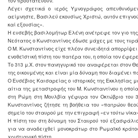
τον προστατεύουν.
Λέγει σχετικά ο ιερός Υμνογράφος απευθυνόμεν
αείμνηστε, Βασιλεύ εκουσίως Χριστώ, αυτόν επιγνο
καί εξουσίας».
Η ευσεβής βασιλομήτωρ Ελένη ανέτρεφε τον γιο της 
Νεότατος ο Κωνσταντίνος έδωσε μάχες με τους τυρά
Ο Μ. Κωνσταντίνος είχε πλέον συνειδητά απορρίψε
ενοθεϊστική πίστη του πατέρα του, η οποία τον έφερ
Το 313 μ.Χ. στον πανηγυρικό του αναφέρεται στον Θ
της οικουμένης και είναι μία δύναμη που διαμένει π
Ο Ευσέβιος Καισαρείας ο ιστορικός της Εκκλησίας μ
αίτια της μεταστροφής του Μ. Κωνσταντίνου η οποί
στη Ρώμη στη Μουλβία γέφυρα τον Οκτώβριο του 3
Κωνσταντίνος ζήτησε τη βοήθεια του «πατρώου θεο
σημείο του σταυρού με την επιγραφή «εν τούτω νίκα»
Η πίστη του στη δύναμη του Σταυρού τού εξασφάλισ
για να αναδειχθεί μονοκράτωρ στο Ρωμαϊκό κράτο
χριστιανική πίστη.