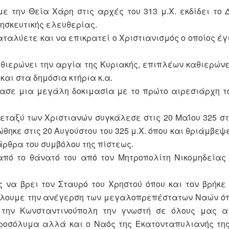
ε την Θεία Χάρη στις αρχές του 313 μ.Χ. εκδίδει το
ρησκευτικής ελευθερίας.
ταλύετε και να επικρατεί ο Χριστιανισμός ο οποίος έγι
καθιερώνει την αργία της Κυριακής, επιπλέων καθιερώνε
και στα δημόσια κτήρια κ.α.
ρασε μια μεγάλη δοκιμασία με το πρώτο αιρεσιάρχη τ
εταξύ των Χριστιανών συγκάλεσε στις 20 Μαΐου 325 στ
ώθηκε στις 20 Αυγούστου του 325 μ.Χ. όπου και θριάμβεψ
άρθρα του συμβόλου της πίστεως.
από το θάνατό του από τον Μητροπολίτη Νικομηδείας 
ς να βρει τον Σταυρό του Χρηστού όπου και τον βρήκε
είλουμε την ανέγερση των μεγαλοπρεπέστατων Ναών ό
την Κωνσταντινούπολη την γνωστή σε όλους μας α
οσόλυμα αλλά και ο Ναός της Εκατονταπυλιανής της