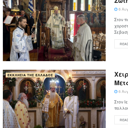
Σωτ
6 Αυγ
Στον π
χοροστ
Σεβασμ
REA
Χειρ
ΕΚΚΛΗΣΊΑ ΤΗΣ ΕΛΛΆΔΟΣ
Μετ
6 Αυγ
Στον Ι
πολλού
REA