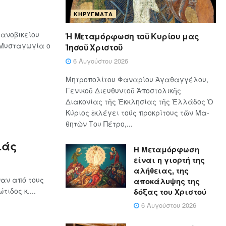
ΚΗΡΎΓΜΑΤΑ
ανοβικείου
Ἡ Μεταμόρφωση τοῦ Κυρίου μας
 Μυσταγωγία ο
Ἰησοῦ Χριστοῦ
6 Αυγούστου 2026
Μητροπολίτου Φαναρίου Ἀγαθαγγέλου,
Γενικοῦ Διευθυντοῦ Ἀποστολικῆς
Διακονίας τῆς Ἐκκλησίας τῆς Ἑλλάδος Ὁ
Κύ­ρι­ος ἐκλέγει τούς προ­κρί­τους τῶν Μα­
θη­τῶν Του Πέ­τρο,...
ιάς
Η Μεταμόρφωση
είναι η γιορτή της
αλήθειας, της
αν από τους
αποκάλυψης της
ιδος κ....
δόξας του Χριστού
6 Αυγούστου 2026