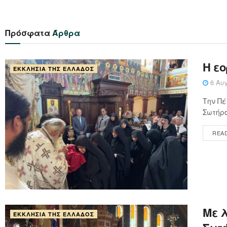
Πρόσφατα
Άρθρα
Η ε
ΕΚΚΛΗΣΊΑ ΤΗΣ ΕΛΛΆΔΟΣ
6 Αυγ
Την Πέ
Σωτήρο
REA
Με 
ΕΚΚΛΗΣΊΑ ΤΗΣ ΕΛΛΆΔΟΣ