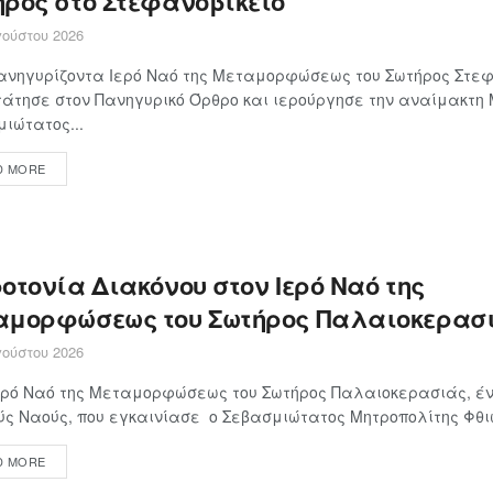
ήρος στο Στεφανοβίκειο
ούστου 2026
ανηγυρίζοντα Ιερό Ναό της Μεταμορφώσεως του Σωτήρος Στεφ
άτησε στον Πανηγυρικό Όρθρο και ιερούργησε την αναίμακτη
ιώτατος...
D MORE
οτονία Διακόνου στον Ιερό Ναό της
αμορφώσεως του Σωτήρος Παλαιοκερασ
ούστου 2026
ερό Ναό της Μεταμορφώσεως του Σωτήρος Παλαιοκερασιάς, έν
ς Ναούς, που εγκαινίασε ο Σεβασμιώτατος Μητροπολίτης Φθιώτ
D MORE