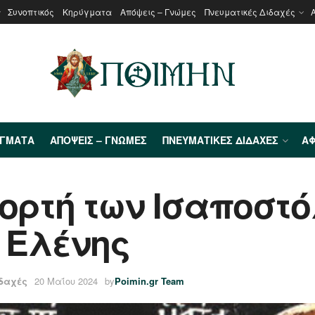
Συνοπτικός
Κηρύγματα
Απόψεις – Γνώμες
Πνευματικές Διδαχές
ΎΓΜΑΤΑ
ΑΠΌΨΕΙΣ – ΓΝΏΜΕΣ
ΠΝΕΥΜΑΤΙΚΈΣ ΔΙΔΑΧΈΣ
ΑΦ
εορτή των Ισαποστ
 Ελένης
ιδαχές
20 Μαΐου 2024
by
Poimin.gr Team