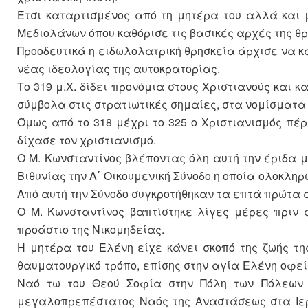
Έτσι καταρτισμένος από τη μητέρα του αλλά και μ
Μεδιολάνων όπου καθόρισε τις βασικές αρχές της θ
Προοδευτικά η ειδωλολατρική θρησκεία άρχισε να κα
νέας ιδεολογίας της αυτοκρατορίας.
Το 319 μ.Χ. δίδει προνόμια στους Χριστιανούς και 
σύμβολα στις στρατιωτικές σημαίες, στα νομίσματα 
Όμως από το 318 μέχρι το 325 ο Χριστιανισμός πέ
δίχασε τον χριστιανισμό.
Ο Μ. Κωνσταντίνος βλέποντας όλη αυτή την έριδα μ
Βιθυνίας την Α΄ Οικουμενική Σύνοδο η οποία ολοκληρ
Από αυτή την Σύνοδο συγκροτήθηκαν τα επτά πρώτα 
Ο Μ. Κωνσταντίνος βαπτίστηκε λίγες μέρες πριν 
προάστιο της Νικομηδείας.
Η μητέρα του Ελένη είχε κάνει σκοπό της ζωής τη
θαυματουργικό τρόπο, επίσης στην αγία Ελένη οφ
Ναό τω του Θεού Σοφία στην Πόλη των Πόλεων 
μεγαλοπρεπέστατος Ναός της Αναστάσεως στα Ιερ