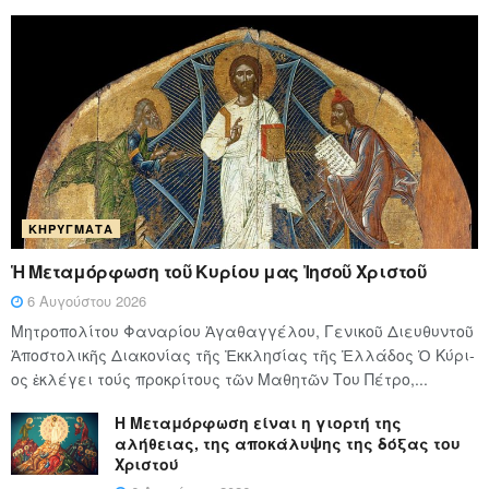
ΚΗΡΎΓΜΑΤΑ
Ἡ Μεταμόρφωση τοῦ Κυρίου μας Ἰησοῦ Χριστοῦ
6 Αυγούστου 2026
Μητροπολίτου Φαναρίου Ἀγαθαγγέλου, Γενικοῦ Διευθυντοῦ
Ἀποστολικῆς Διακονίας τῆς Ἐκκλησίας τῆς Ἑλλάδος Ὁ Κύ­ρι­
ος ἐκλέγει τούς προ­κρί­τους τῶν Μα­θη­τῶν Του Πέ­τρο,...
Η Μεταμόρφωση είναι η γιορτή της
αλήθειας, της αποκάλυψης της δόξας του
Χριστού