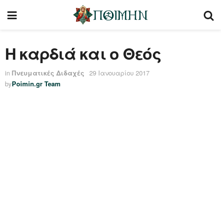
Η καρδιά και ο Θεός
in
Πνευματικές Διδαχές
29 Ιανουαρίου 2017
by
Poimin.gr Team