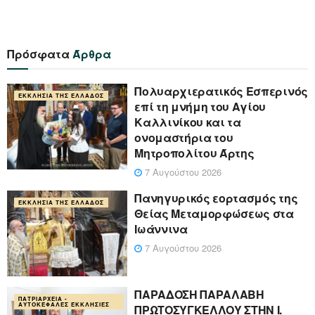
Πρόσφατα
Άρθρα
Πολυαρχιερατικός Εσπερινός
ΕΚΚΛΗΣΊΑ ΤΗΣ ΕΛΛΆΔΟΣ
επί τη μνήμη του Αγίου
Καλλινίκου και τα
ονομαστήρια του
Μητροπολίτου Άρτης
7 Αυγούστου 2026
Πανηγυρικός εορτασμός της
ΕΚΚΛΗΣΊΑ ΤΗΣ ΕΛΛΆΔΟΣ
Θείας Μεταμορφώσεως στα
Ιωάννινα
7 Αυγούστου 2026
ΠΑΡΑΔΟΣΗ ΠΑΡΑΛΑΒΗ
ΠΑΤΡΙΑΡΧΕΊΑ -
ΑΥΤΟΚΈΦΑΛΕΣ ΕΚΚΛΗΣΊΕΣ
ΠΡΩΤΟΣΥΓΚΕΛΛΟΥ ΣΤΗΝ Ι.