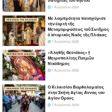
σωτηρίας τοῦ νησιοῦ
7 Αυγούστου 2026
Με λαμπρότητα πανηγύρισε
ΕΚΚΛΗΣΊΑ ΤΗΣ ΕΛΛΆΔΟΣ
τὴν ἑορτὴ τῆς
Μεταμορφώσεως τοῦ Σωτῆρος
ὁ ἱστορικὸς Ναὸς τῆς Πλάκας
7 Αυγούστου 2026
«Ἀληθῆς Θεοτόκος» †
ΠΝΕΥΜΑΤΙΚΈΣ ΔΙΔΑΧΈΣ
Μητροπολίτης Πατρῶν
Νικόδημος
7 Αυγούστου 2026
Ο Κιλκισίου Βαρθολομαίος
ΕΚΚΛΗΣΊΑ ΤΗΣ ΕΛΛΆΔΟΣ
στην Σκήτη Αγίας Άννας του
Αγίου Όρους
7 Αυγούστου 2026