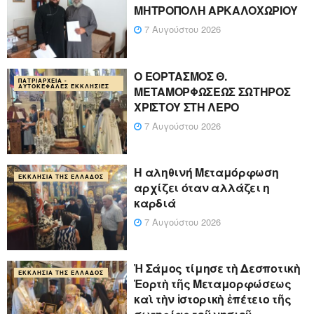
ΜΗΤΡΟΠΟΛΗ ΑΡΚΑΛΟΧΩΡΙΟΥ
7 Αυγούστου 2026
Ο ΕΟΡΤΑΣΜΟΣ Θ.
ΠΑΤΡΙΑΡΧΕΊΑ -
ΑΥΤΟΚΈΦΑΛΕΣ ΕΚΚΛΗΣΊΕΣ
ΜΕΤΑΜΟΡΦΩΣΕΩΣ ΣΩΤΗΡΟΣ
ΧΡΙΣΤΟΥ ΣΤΗ ΛΕΡΟ
7 Αυγούστου 2026
Η αληθινή Μεταμόρφωση
ΕΚΚΛΗΣΊΑ ΤΗΣ ΕΛΛΆΔΟΣ
αρχίζει όταν αλλάζει η
καρδιά
7 Αυγούστου 2026
Ἡ Σάμος τίμησε τὴ Δεσποτικὴ
ΕΚΚΛΗΣΊΑ ΤΗΣ ΕΛΛΆΔΟΣ
Ἑορτὴ τῆς Μεταμορφώσεως
καὶ τὴν ἱστορικὴ ἐπέτειο τῆς