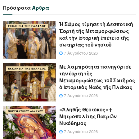
Πρόσφατα
Άρθρα
Ἡ Σάμος τίμησε τὴ Δεσποτικὴ
ΕΚΚΛΗΣΊΑ ΤΗΣ ΕΛΛΆΔΟΣ
Ἑορτὴ τῆς Μεταμορφώσεως
καὶ τὴν ἱστορικὴ ἐπέτειο τῆς
σωτηρίας τοῦ νησιοῦ
7 Αυγούστου 2026
Με λαμπρότητα πανηγύρισε
ΕΚΚΛΗΣΊΑ ΤΗΣ ΕΛΛΆΔΟΣ
τὴν ἑορτὴ τῆς
Μεταμορφώσεως τοῦ Σωτῆρος
ὁ ἱστορικὸς Ναὸς τῆς Πλάκας
7 Αυγούστου 2026
«Ἀληθῆς Θεοτόκος» †
ΠΝΕΥΜΑΤΙΚΈΣ ΔΙΔΑΧΈΣ
Μητροπολίτης Πατρῶν
Νικόδημος
7 Αυγούστου 2026