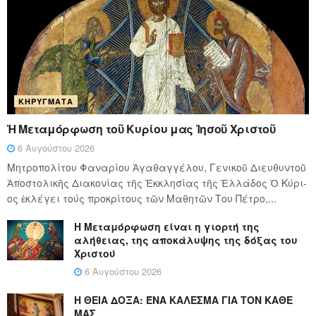
ΚΗΡΎΓΜΑΤΑ
Ἡ Μεταμόρφωση τοῦ Κυρίου μας Ἰησοῦ Χριστοῦ
6 Αυγούστου 2026
Μητροπολίτου Φαναρίου Ἀγαθαγγέλου, Γενικοῦ Διευθυντοῦ
Ἀποστολικῆς Διακονίας τῆς Ἐκκλησίας τῆς Ἑλλάδος Ὁ Κύ­ρι­
ος ἐκλέγει τούς προ­κρί­τους τῶν Μα­θη­τῶν Του Πέ­τρο,...
Η Μεταμόρφωση είναι η γιορτή της
αλήθειας, της αποκάλυψης της δόξας του
Χριστού
6 Αυγούστου 2026
Η ΘΕΙΑ ΔΟΞΑ: ΈΝΑ ΚΑΛΕΣΜΑ ΓΙΑ ΤΟΝ ΚΑΘΕ
ΜΑΣ