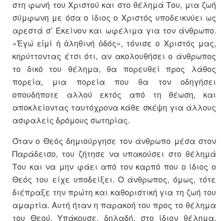
στη φωνή του Χριστού και στο θέλημά Του, μια ζωή
σύμφωνη με όσα ο ίδιος ο Χριστός υποδεικνύει ως
αρεστά σ’ Εκείνον και ωφέλιμα για τον άνθρωπο.
«Ἐγώ εἰμί ἡ ἀληθινή ὁδός», τόνισε ο Χριστός μας,
κηρύττοντας έτσι ότι, αν ακολουθήσει ο άνθρωπος
το δικό του θέλημα, θα πορευθεί προς λάθος
πορεία, μια πορεία που θα τον οδηγήσει
οπουδήποτε αλλού εκτός από τη θέωση, και
αποκλείοντας ταυτόχρονα κάθε σκέψη για άλλους
ασφαλείς δρόμους σωτηρίας.
Όταν ο Θεός δημιούργησε τον άνθρωπο μέσα στον
Παράδεισο, του ζήτησε να υπακούσει στο θέλημά
Του και να μην φάει από τον καρπό που ο ίδιος ο
Θεός του είχε υποδείξει. Ο άνθρωπος, όμως, τότε
διέπραξε την πρώτη και καθοριστική για τη ζωή του
αμαρτία. Αυτή ήταν η παρακοή του προς το θέλημα
του Θεού. Υπάκουσε, δηλαδή, στο ίδιον θέλημα,