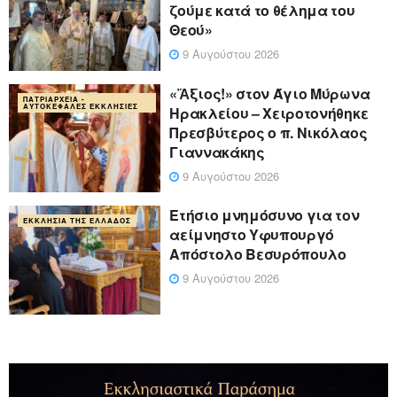
ζούμε κατά το θέλημα του
Θεού»
9 Αυγούστου 2026
«Ἄξιος!» στον Άγιο Μύρωνα
ΠΑΤΡΙΑΡΧΕΊΑ -
ΑΥΤΟΚΈΦΑΛΕΣ ΕΚΚΛΗΣΊΕΣ
Ηρακλείου – Χειροτονήθηκε
Πρεσβύτερος ο π. Νικόλαος
Γιαννακάκης
9 Αυγούστου 2026
Ετήσιο μνημόσυνο για τον
ΕΚΚΛΗΣΊΑ ΤΗΣ ΕΛΛΆΔΟΣ
αείμνηστο Υφυπουργό
Απόστολο Βεσυρόπουλο
9 Αυγούστου 2026