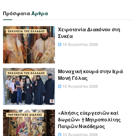
Πρόσφατα
Άρθρα
Χειροτονία Διακόνου στη
ΕΚΚΛΗΣΊΑ ΤΗΣ ΕΛΛΆΔΟΣ
Συκέα
10 Αυγούστου 2026
Μοναχική κουρά στην Ιερά
ΕΚΚΛΗΣΊΑ ΤΗΣ ΕΛΛΆΔΟΣ
Μονή Γόλας
10 Αυγούστου 2026
«Αἰτήσις εὐεργεσιῶν καί
ΠΝΕΥΜΑΤΙΚΈΣ ΔΙΔΑΧΈΣ
δωρεῶν» † Μητροπολίτης
Πατρῶν Νικόδημος
10 Αυγούστου 2026