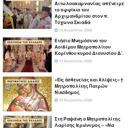
Αιτωλοακαρνανίας απένειμε
το οφφίκιο του
Αρχιμανδρίτου στον π.
Τύχωνα Σκιαδά
10 Αυγούστου 2026
Ετήσιο Μνημόσυνο του
ΕΚΚΛΗΣΊΑ ΤΗΣ ΕΛΛΆΔΟΣ
Αοιδίμου Μητροπολίτου
Κορίνθου κυρού Διονυσίου Δ΄.
10 Αυγούστου 2026
«Eἰς ἀσθενείας και θλίψεις» †
ΠΝΕΥΜΑΤΙΚΈΣ ΔΙΔΑΧΈΣ
Μητροπολίτης Πατρῶν
Νικόδημος
10 Αυγούστου 2026
Στη Ραψάνη ο Μητροπολίτης
ΕΚΚΛΗΣΊΑ ΤΗΣ ΕΛΛΆΔΟΣ
Λαρίσης Ιερώνυμος – «Να