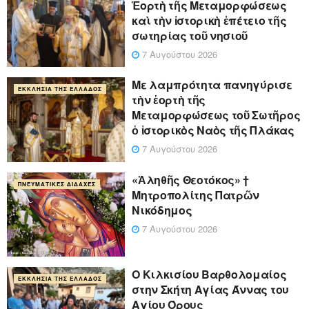
Ἑορτὴ τῆς Μεταμορφώσεως
καὶ τὴν ἱστορικὴ ἐπέτειο τῆς
σωτηρίας τοῦ νησιοῦ
7 Αυγούστου 2026
Με λαμπρότητα πανηγύρισε
ΕΚΚΛΗΣΊΑ ΤΗΣ ΕΛΛΆΔΟΣ
τὴν ἑορτὴ τῆς
Μεταμορφώσεως τοῦ Σωτῆρος
ὁ ἱστορικὸς Ναὸς τῆς Πλάκας
7 Αυγούστου 2026
«Ἀληθῆς Θεοτόκος» †
ΠΝΕΥΜΑΤΙΚΈΣ ΔΙΔΑΧΈΣ
Μητροπολίτης Πατρῶν
Νικόδημος
7 Αυγούστου 2026
Ο Κιλκισίου Βαρθολομαίος
ΕΚΚΛΗΣΊΑ ΤΗΣ ΕΛΛΆΔΟΣ
στην Σκήτη Αγίας Άννας του
Αγίου Όρους