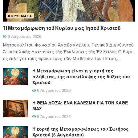
ΚΗΡΎΓΜΑΤΑ
Ἡ Μεταμόρφωση τοῦ Κυρίου μας Ἰησοῦ Χριστοῦ
6 Αυγούστου 2026
Μητροπολίτου Φαναρίου Ἀγαθαγγέλου, Γενικοῦ Διευθυντοῦ
Ἀποστολικῆς Διακονίας τῆς Ἐκκλησίας τῆς Ἑλλάδος Ὁ Κύ­ρι­
ος ἐκλέγει τούς προ­κρί­τους τῶν Μα­θη­τῶν Του Πέ­τρο,...
Η Μεταμόρφωση είναι η γιορτή της
αλήθειας, της αποκάλυψης της δόξας του
Χριστού
6 Αυγούστου 2026
Η ΘΕΙΑ ΔΟΞΑ: ΈΝΑ ΚΑΛΕΣΜΑ ΓΙΑ ΤΟΝ ΚΑΘΕ
ΜΑΣ
5 Αυγούστου 2026
Η εορτή της Μεταμορφώσεως του Σωτήρος
Χριστού (6 Αυγούστου)