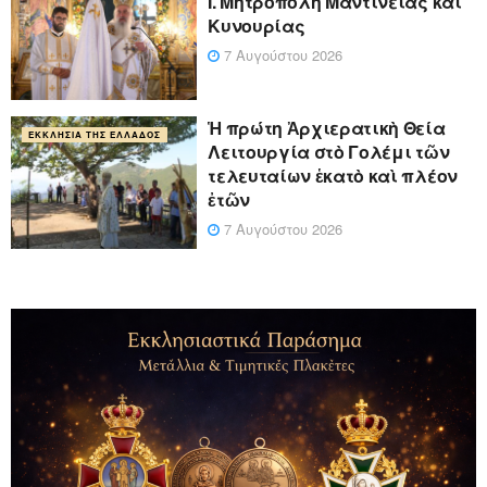
Ι. Μητρόπολη Μαντινείας και
Κυνουρίας
7 Αυγούστου 2026
Ἡ πρώτη Ἀρχιερατικὴ Θεία
ΕΚΚΛΗΣΊΑ ΤΗΣ ΕΛΛΆΔΟΣ
Λειτουργία στὸ Γολέμι τῶν
τελευταίων ἑκατὸ καὶ πλέον
ἐτῶν
7 Αυγούστου 2026