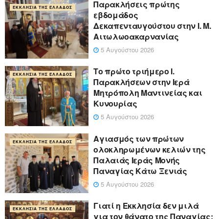
Παρακλήσεις πρώτης
ΕΚΚΛΗΣΊΑ ΤΗΣ ΕΛΛΆΔΟΣ
εβδομάδος
Δεκαπενταυγούστου στην Ι. Μ.
Αιτωλωοακαρνανίας
5 Αυγούστου 2026
Το πρώτο τριήμερο Ι.
ΕΚΚΛΗΣΊΑ ΤΗΣ ΕΛΛΆΔΟΣ
Παρακλήσεων στην Ιερά
Μητρόπολη Μαντινείας και
Κυνουρίας
5 Αυγούστου 2026
Αγιασμός των πρώτων
ΕΚΚΛΗΣΊΑ ΤΗΣ ΕΛΛΆΔΟΣ
ολοκληρωμένων κελιών της
Παλαιάς Ιεράς Μονής
Παναγίας Κάτω Ξενιάς
5 Αυγούστου 2026
Γιατί η Εκκλησία δεν μιλά
ΕΚΚΛΗΣΊΑ ΤΗΣ ΕΛΛΆΔΟΣ
για τον θάνατο της Παναγίας;