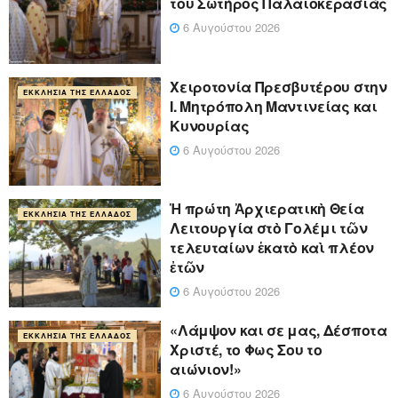
του Σωτήρος Παλαιοκερασιάς
6 Αυγούστου 2026
Xειροτονία Πρεσβυτέρου στην
ΕΚΚΛΗΣΊΑ ΤΗΣ ΕΛΛΆΔΟΣ
Ι. Μητρόπολη Μαντινείας και
Κυνουρίας
6 Αυγούστου 2026
Ἡ πρώτη Ἀρχιερατικὴ Θεία
ΕΚΚΛΗΣΊΑ ΤΗΣ ΕΛΛΆΔΟΣ
Λειτουργία στὸ Γολέμι τῶν
τελευταίων ἑκατὸ καὶ πλέον
ἐτῶν
6 Αυγούστου 2026
«Λάμψον και σε μας, Δέσποτα
ΕΚΚΛΗΣΊΑ ΤΗΣ ΕΛΛΆΔΟΣ
Χριστέ, το Φως Σου το
αιώνιον!»
6 Αυγούστου 2026