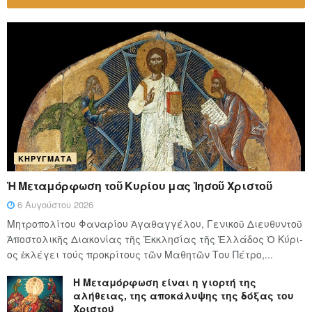
ΚΗΡΎΓΜΑΤΑ
Ἡ Μεταμόρφωση τοῦ Κυρίου μας Ἰησοῦ Χριστοῦ
6 Αυγούστου 2026
Μητροπολίτου Φαναρίου Ἀγαθαγγέλου, Γενικοῦ Διευθυντοῦ
Ἀποστολικῆς Διακονίας τῆς Ἐκκλησίας τῆς Ἑλλάδος Ὁ Κύ­ρι­
ος ἐκλέγει τούς προ­κρί­τους τῶν Μα­θη­τῶν Του Πέ­τρο,...
Η Μεταμόρφωση είναι η γιορτή της
αλήθειας, της αποκάλυψης της δόξας του
Χριστού