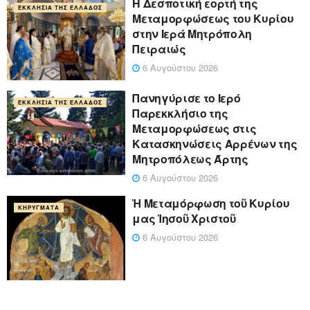
Η Δεσποτική εορτή της
ΕΚΚΛΗΣΊΑ ΤΗΣ ΕΛΛΆΔΟΣ
Μεταμορφώσεως του Κυρίου
στην Ιερά Μητρόπολη
Πειραιώς
6 Αυγούστου 2026
Πανηγύρισε το Ιερό
ΕΚΚΛΗΣΊΑ ΤΗΣ ΕΛΛΆΔΟΣ
Παρεκκλήσιο της
Μεταμορφώσεως στις
Κατασκηνώσεις Αρρένων της
Μητροπόλεως Άρτης
6 Αυγούστου 2026
Ἡ Μεταμόρφωση τοῦ Κυρίου
ΚΗΡΎΓΜΑΤΑ
μας Ἰησοῦ Χριστοῦ
6 Αυγούστου 2026