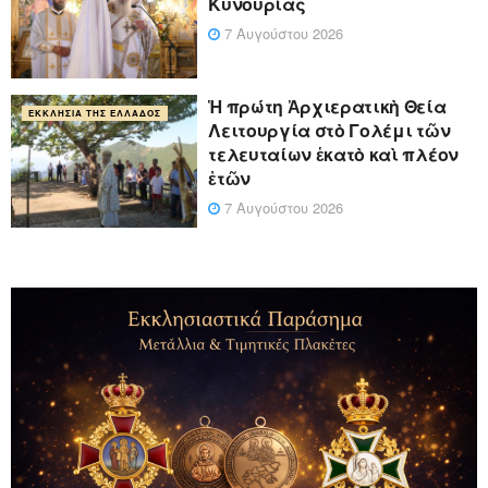
Κυνουρίας
7 Αυγούστου 2026
Ἡ πρώτη Ἀρχιερατικὴ Θεία
ΕΚΚΛΗΣΊΑ ΤΗΣ ΕΛΛΆΔΟΣ
Λειτουργία στὸ Γολέμι τῶν
τελευταίων ἑκατὸ καὶ πλέον
ἐτῶν
7 Αυγούστου 2026