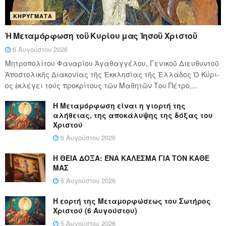
ΚΗΡΎΓΜΑΤΑ
Ἡ Μεταμόρφωση τοῦ Κυρίου μας Ἰησοῦ Χριστοῦ
6 Αυγούστου 2026
Μητροπολίτου Φαναρίου Ἀγαθαγγέλου, Γενικοῦ Διευθυντοῦ
Ἀποστολικῆς Διακονίας τῆς Ἐκκλησίας τῆς Ἑλλάδος Ὁ Κύ­ρι­
ος ἐκλέγει τούς προ­κρί­τους τῶν Μα­θη­τῶν Του Πέ­τρο,...
Η Μεταμόρφωση είναι η γιορτή της
αλήθειας, της αποκάλυψης της δόξας του
Χριστού
6 Αυγούστου 2026
Η ΘΕΙΑ ΔΟΞΑ: ΈΝΑ ΚΑΛΕΣΜΑ ΓΙΑ ΤΟΝ ΚΑΘΕ
ΜΑΣ
5 Αυγούστου 2026
Η εορτή της Μεταμορφώσεως του Σωτήρος
Χριστού (6 Αυγούστου)
5 Αυγούστου 2026