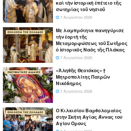
καὶ τὴν ἱστορικὴ ἐπέτειο τῆς
σωτηρίας τοῦ νησιοῦ
7 Αυγούστου 2026
Με λαμπρότητα πανηγύρισε
ΕΚΚΛΗΣΊΑ ΤΗΣ ΕΛΛΆΔΟΣ
τὴν ἑορτὴ τῆς
Μεταμορφώσεως τοῦ Σωτῆρος
ὁ ἱστορικὸς Ναὸς τῆς Πλάκας
7 Αυγούστου 2026
«Ἀληθῆς Θεοτόκος» †
ΠΝΕΥΜΑΤΙΚΈΣ ΔΙΔΑΧΈΣ
Μητροπολίτης Πατρῶν
Νικόδημος
7 Αυγούστου 2026
Ο Κιλκισίου Βαρθολομαίος
ΕΚΚΛΗΣΊΑ ΤΗΣ ΕΛΛΆΔΟΣ
στην Σκήτη Αγίας Άννας του
Αγίου Όρους