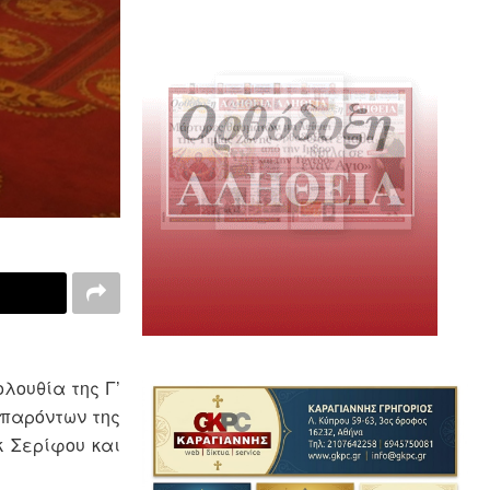
λουθία της Γ’
 παρόντων της
k Σερίφου και