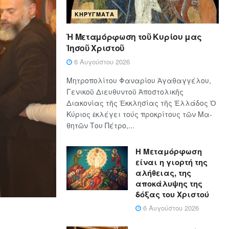
ΚΗΡΎΓΜΑΤΑ
Ἡ Μεταμόρφωση τοῦ Κυρίου μας
Ἰησοῦ Χριστοῦ
6 Αυγούστου 2026
Μητροπολίτου Φαναρίου Ἀγαθαγγέλου,
Γενικοῦ Διευθυντοῦ Ἀποστολικῆς
Διακονίας τῆς Ἐκκλησίας τῆς Ἑλλάδος Ὁ
Κύ­ρι­ος ἐκλέγει τούς προ­κρί­τους τῶν Μα­
θη­τῶν Του Πέ­τρο,...
Η Μεταμόρφωση
είναι η γιορτή της
αλήθειας, της
αποκάλυψης της
δόξας του Χριστού
6 Αυγούστου 2026