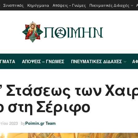
Συνοπτικός
Κηρύγματα
Απόψεις – Γνώμες
Πνευματικές Διδαχές
ΎΓΜΑΤΑ
ΑΠΌΨΕΙΣ – ΓΝΏΜΕΣ
ΠΝΕΥΜΑΤΙΚΈΣ ΔΙΔΑΧΈΣ
ΑΦ
Γ’ Στάσεως των Χαι
 στη Σέριφο
τίου 2023
by
Poimin.gr Team