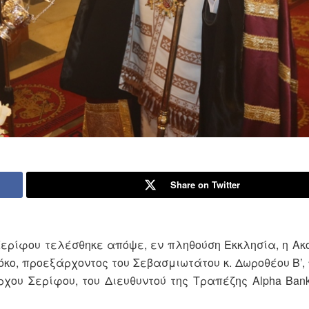
Share on Twitter
Σερίφου τελέσθηκε απόψε, εν πληθούση Εκκλησία, η Ακο
κο, προεξάρχοντος του Σεβασμιωτάτου κ. Δωροθέου Β’,
ρχου Σερίφου, του Διευθυντού της Τραπέζης Alpha Ban