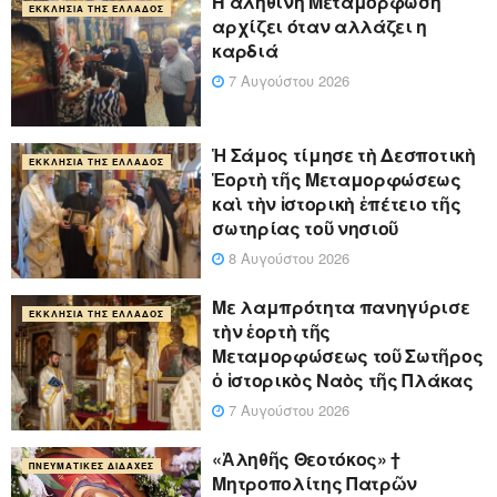
Η αληθινή Μεταμόρφωση
ΕΚΚΛΗΣΊΑ ΤΗΣ ΕΛΛΆΔΟΣ
αρχίζει όταν αλλάζει η
καρδιά
7 Αυγούστου 2026
Ἡ Σάμος τίμησε τὴ Δεσποτικὴ
ΕΚΚΛΗΣΊΑ ΤΗΣ ΕΛΛΆΔΟΣ
Ἑορτὴ τῆς Μεταμορφώσεως
καὶ τὴν ἱστορικὴ ἐπέτειο τῆς
σωτηρίας τοῦ νησιοῦ
8 Αυγούστου 2026
Με λαμπρότητα πανηγύρισε
ΕΚΚΛΗΣΊΑ ΤΗΣ ΕΛΛΆΔΟΣ
τὴν ἑορτὴ τῆς
Μεταμορφώσεως τοῦ Σωτῆρος
ὁ ἱστορικὸς Ναὸς τῆς Πλάκας
7 Αυγούστου 2026
«Ἀληθῆς Θεοτόκος» †
ΠΝΕΥΜΑΤΙΚΈΣ ΔΙΔΑΧΈΣ
Μητροπολίτης Πατρῶν