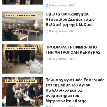
8 Αυγούστου 2026
Ομιλία του Καθηγητού
ΕΚΚΛΗΣΊΑ ΤΗΣ ΕΛΛΆΔΟΣ
Αθανασίου Δεσπότη στην
Βιβλιοθήκη της Ι. Μ. Χίου
8 Αυγούστου 2026
ΠΡΟΣΦΟΡΑ ΤΡΟΦΙΜΩΝ ΑΠΟ
ΕΚΚΛΗΣΊΑ ΤΗΣ ΕΛΛΆΔΟΣ
ΤΗΝ ΜΗΤΡΟΠΟΛΗ ΚΕΡΚΥΡΑΣ
8 Αυγούστου 2026
Πολυαρχιερατικός Εσπερινός
ΕΚΚΛΗΣΊΑ ΤΗΣ ΕΛΛΆΔΟΣ
επί τη μνήμη του Αγίου
Καλλινίκου και τα
ονομαστήρια του
Μητροπολίτου Άρτης