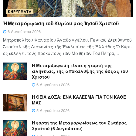
ΚΗΡΎΓΜΑΤΑ
Ἡ Μεταμόρφωση τοῦ Κυρίου μας Ἰησοῦ Χριστοῦ
6 Αυγούστου 2026
Μητροπολίτου Φαναρίου Ἀγαθαγγέλου, Γενικοῦ Διευθυντοῦ
Ἀποστολικῆς Διακονίας τῆς Ἐκκλησίας τῆς Ἑλλάδος Ὁ Κύ­ρι­
ος ἐκλέγει τούς προ­κρί­τους τῶν Μα­θη­τῶν Του Πέ­τρο,...
Η Μεταμόρφωση είναι η γιορτή της
αλήθειας, της αποκάλυψης της δόξας του
Χριστού
6 Αυγούστου 2026
Η ΘΕΙΑ ΔΟΞΑ: ΈΝΑ ΚΑΛΕΣΜΑ ΓΙΑ ΤΟΝ ΚΑΘΕ
ΜΑΣ
5 Αυγούστου 2026
Η εορτή της Μεταμορφώσεως του Σωτήρος
Χριστού (6 Αυγούστου)