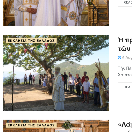
REA
Ἡ π
ΕΚΚΛΗΣΊΑ ΤΗΣ ΕΛΛΆΔΟΣ
τῶν
6 Αυγ
Τὴν Πέ
Χριστο
REA
«Λάμ
ΕΚΚΛΗΣΊΑ ΤΗΣ ΕΛΛΆΔΟΣ