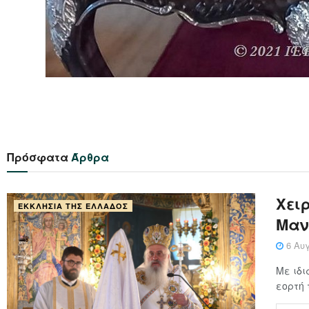
Πρόσφατα
Άρθρα
Xειρ
ΕΚΚΛΗΣΊΑ ΤΗΣ ΕΛΛΆΔΟΣ
Μαν
6 Αυγ
Με ιδι
εορτή 