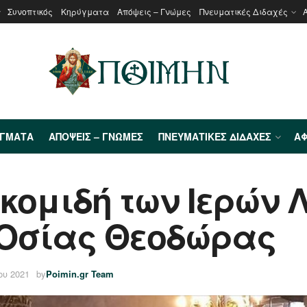
Συνοπτικός
Κηρύγματα
Απόψεις – Γνώμες
Πνευματικές Διδαχές
ΎΓΜΑΤΑ
ΑΠΌΨΕΙΣ – ΓΝΏΜΕΣ
ΠΝΕΥΜΑΤΙΚΈΣ ΔΙΔΑΧΈΣ
ΑΦ
κομιδή των Ιερών 
 Οσίας Θεοδώρας
ου 2021
by
Poimin.gr Team