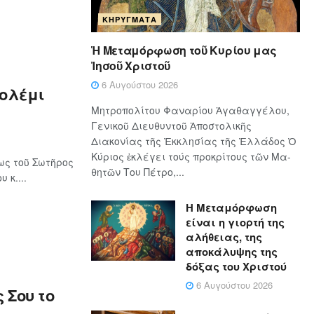
ΚΗΡΎΓΜΑΤΑ
Ἡ Μεταμόρφωση τοῦ Κυρίου μας
Ἰησοῦ Χριστοῦ
6 Αυγούστου 2026
Γολέμι
Μητροπολίτου Φαναρίου Ἀγαθαγγέλου,
Γενικοῦ Διευθυντοῦ Ἀποστολικῆς
Διακονίας τῆς Ἐκκλησίας τῆς Ἑλλάδος Ὁ
Κύ­ρι­ος ἐκλέγει τούς προ­κρί­τους τῶν Μα­
ως τοῦ Σωτῆρος
θη­τῶν Του Πέ­τρο,...
 κ....
Η Μεταμόρφωση
είναι η γιορτή της
αλήθειας, της
αποκάλυψης της
δόξας του Χριστού
6 Αυγούστου 2026
 Σου το