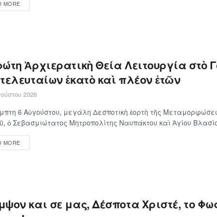
D MORE
ρώτη Ἀρχιερατικὴ Θεία Λειτουργία στὸ 
 τελευταίων ἑκατὸ καὶ πλέον ἐτῶν
ούστου 2026
μπτη 6 Αὐγούστου, μεγάλη Δεσποτικὴ ἑορτὴ τῆς Μεταμορφώσε
ῦ, ὁ Σεβασμιώτατος Μητροπολίτης Ναυπάκτου καὶ Ἁγίου Βλασίου
D MORE
ψον και σε μας, Δέσποτα Χριστέ, το Φως