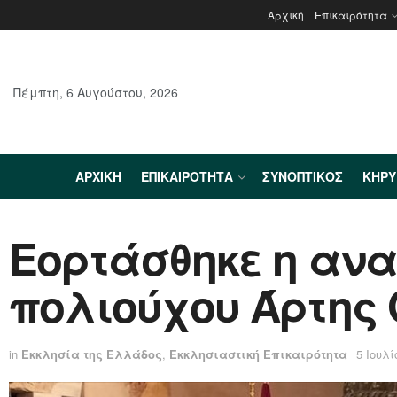
Αρχική
Επικαιρότητα
Πέμπτη, 6 Αυγούστου, 2026
ΑΡΧΙΚΉ
ΕΠΙΚΑΙΡΌΤΗΤΑ
ΣΥΝΟΠΤΙΚΌΣ
ΚΗΡ
Εορτάσθηκε η ανα
πολιούχου Άρτης
in
Εκκλησία της Ελλάδος
,
Εκκλησιαστική Επικαιρότητα
5 Ιουλί