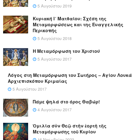
5 Αυγούστου 2019
Κυριακή Ι´ Ματθαίου: Σχέση της
Μεταμορφώσεως και της Ευαγγελικής
Περικοπής
5 Αυγούστου 2018
Η Μεταμόρφωση του Χριστού
5 Αυγούστου 2017
Λόγος στη Μεταμόρφωση του Σωτήρος – Αγίου Λουκά
Αρχιεπισκόπου Κριμαίας
5 Αυγούστου 2017
Πάμε ψηλά στο όρος Θαβώρ!
4 Αυγούστου 2017
Ὁμιλία σὺν Θεῷ στὴν ἑορτὴ τῆς
Μεταμόρφωσης τοῦ Κυρίου
16 Νοεμβρίου 2023