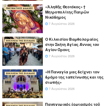
«Ἀληθῆς Θεοτόκος» †
ΠΝΕΥΜΑΤΙΚΈΣ ΔΙΔΑΧΈΣ
Μητροπολίτης Πατρῶν
Νικόδημος
7 Αυγούστου 2026
Ο Κιλκισίου Βαρθολομαίος
ΕΚΚΛΗΣΊΑ ΤΗΣ ΕΛΛΆΔΟΣ
στην Σκήτη Αγίας Άννας του
Αγίου Όρους
7 Αυγούστου 2026
«Η Παναγία μας δείχνει τον
ΕΚΚΛΗΣΊΑ ΤΗΣ ΕΛΛΆΔΟΣ
δρόμο της ταπείνωσης και της
σιωπής»
7 Αυγούστου 2026
Πανηγυρικός ἑορτασμός τοῦ
ΕΚΚΛΗΣΊΑ ΤΗΣ ΕΛΛΆΔΟΣ