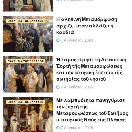
Η αληθινή Μεταμόρφωση
ΕΚΚΛΗΣΊΑ ΤΗΣ ΕΛΛΆΔΟΣ
αρχίζει όταν αλλάζει η
καρδιά
7 Αυγούστου 2026
Ἡ Σάμος τίμησε τὴ Δεσποτικὴ
ΕΚΚΛΗΣΊΑ ΤΗΣ ΕΛΛΆΔΟΣ
Ἑορτὴ τῆς Μεταμορφώσεως
καὶ τὴν ἱστορικὴ ἐπέτειο τῆς
σωτηρίας τοῦ νησιοῦ
7 Αυγούστου 2026
Με λαμπρότητα πανηγύρισε
ΕΚΚΛΗΣΊΑ ΤΗΣ ΕΛΛΆΔΟΣ
τὴν ἑορτὴ τῆς
Μεταμορφώσεως τοῦ Σωτῆρος
ὁ ἱστορικὸς Ναὸς τῆς Πλάκας
7 Αυγούστου 2026