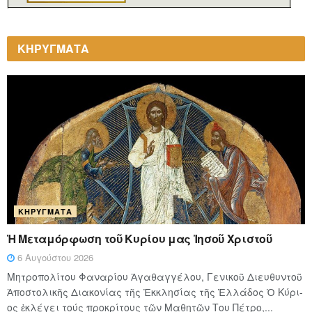
ΚΗΡΥΓΜΑΤΑ
ΚΗΡΎΓΜΑΤΑ
Ἡ Μεταμόρφωση τοῦ Κυρίου μας Ἰησοῦ Χριστοῦ
6 Αυγούστου 2026
Μητροπολίτου Φαναρίου Ἀγαθαγγέλου, Γενικοῦ Διευθυντοῦ
Ἀποστολικῆς Διακονίας τῆς Ἐκκλησίας τῆς Ἑλλάδος Ὁ Κύ­ρι­
ος ἐκλέγει τούς προ­κρί­τους τῶν Μα­θη­τῶν Του Πέ­τρο,...