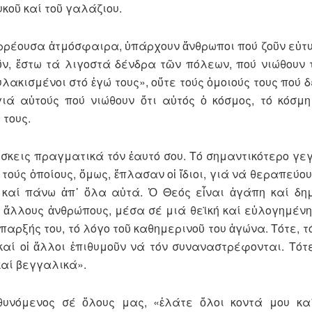
υκοῦ καί τοῦ γαλάζιου.
ιρρέουσα ἀτμόσφαιρα, ὑπάρχουν ἄνθρωποι πού ζοῦν εὐτυ
ῦν, ἔστω τά λιγοστά δένδρα τῶν πόλεων, πού νιώθουν 
λακισμένοι στό ἐγώ τους», οὔτε τούς ὁμοιούς τους πού δ
ιά αὐτούς πού νιώθουν ὅτι αὐτός ὁ κόσμος, τό κόσμη
 τους.
ρίσκεις πραγματικά τόν ἐαυτό σου. Τό σημαντικότερο γε
 τούς ὁποίους, ὅμως, ἔπλασαν οἱ ἴδιοι, γιά νά θεραπεύο
 καί πάνω ἀπ᾽ ὅλα αὐτά. Ὁ Θεός εἶναι ἀγάπη καί δη
ύς ἄλλους ἀνθρώπους, μέσα σέ μιά θεϊκή καί εὐλογημέν
 ὕπαρξής του, τό λόγο τοῦ καθημερινοῦ του ἀγώνα. Τότε, 
αί οἱ ἄλλοι ἐπιθυμοῦν νά τόν συναναστρέφονται. Τότε,
καί βεγγαλικά».
θυνόμενος σέ ὅλους μας, «ἐλάτε ὅλοι κοντά μου κα