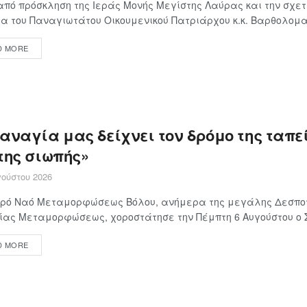
πό πρόσκληση της Ιεράς Μονής Μεγίστης Λαύρας και την σχετ
α του Παναγιωτάτου Οικουμενικού Πατριάρχου κ.κ. Βαρθολομαί
D MORE
Παναγία μας δείχνει τον δρόμο της ταπ
της σιωπής»
ούστου 2026
Ιερό Ναό Μεταμορφώσεως Βόλου, ανήμερα της μεγάλης Δεσποτ
ίας Μεταμορφώσεως, χοροστάτησε την Πέμπτη 6 Αυγούστου ο Σε
D MORE