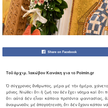
Share on Facebook
Τοῦ ἀρχιμ. Ἰακώβου Κανάκη για το Poimin.gr
Ὁ σύγχρονος ἄνθρωπος, μέρα μέ τήν ἡμέρα, χάνεται
μόνος. Νιώθει ὅτι ἡ ζωή του δέν ἔχει νόημα καί ὅτι
ὅτι αὐτά δέν εἶναι κάποια προϊόντα φαντασίας, ἀ
ἀναφωνοῦν, μέ ἀπογοήτευση, ὅτι δέν ἔχουν κάπου νά