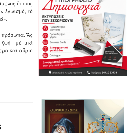
σμένος ὅποιος
ν ἐγωισμό, τό
ά».
ς πρόσωπα. Ἄς
ή ζωή μέ μιά
ερα καί αὔριο
ς