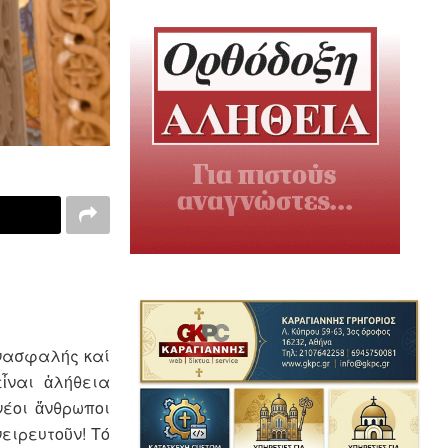
ἀνασφαλής καί
 εἶναι ἀλήθεια
νέοι ἄνθρωποι
ειρευτοῦν! Τό