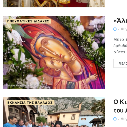
«Ἀλ
ΠΝΕΥΜΑΤΙΚΈΣ ΔΙΔΑΧΈΣ
7 Αυγ
Μετά 
ὀρθοδό
αὗται ε
REA
Ο Κ
ΕΚΚΛΗΣΊΑ ΤΗΣ ΕΛΛΆΔΟΣ
του
7 Αυγ