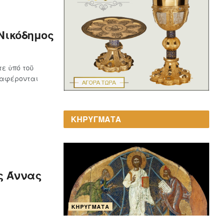
Νικόδημος
ε ὑπό τοῦ
ναφέρονται
ΚΗΡΥΓΜΑΤΑ
ς Άννας
ΚΗΡΎΓΜΑΤΑ