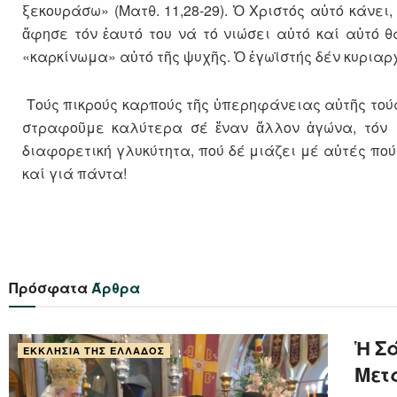
ξεκουράσω» (Ματθ. 11,28-29). Ὁ Χριστός αὐτό κάνει
ἄφησε τόν ἐαυτό του νά τό νιώσει αὐτό καί αὐτό θ
«καρκίνωμα» αὐτό τῆς ψυχῆς. Ὁ ἐγωϊστής δέν κυριαρχε
Τούς πικρούς καρπούς τῆς ὑπερηφάνειας αὐτῆς τούς
στραφοῦμε καλύτερα σέ ἕναν ἄλλον ἀγώνα, τόν 
διαφορετική γλυκύτητα, πού δέ μιάζει μέ αὐτές πού
καί γιά πάντα!
Πρόσφατα
Άρθρα
Ἡ Σά
ΕΚΚΛΗΣΊΑ ΤΗΣ ΕΛΛΆΔΟΣ
Μετα