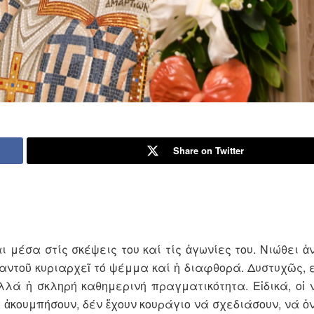
Share on Twitter
 μέσα στίς σκέψεις του καί τίς ἀγωνίες του. Νιώθει 
 παντοῦ κυριαρχεῖ τό ψέμμα καί ἡ διαφθορά. Δυστυχῶς,
λλά ἡ σκληρή καθημερινή πραγματικότητα. Εἰδικά, οἱ 
 ἀκουμπήσουν, δέν ἔχουν κουράγιο νά σχεδιάσουν, νά ὀν