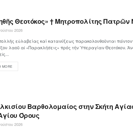
ηθῆς Θεοτόκος» † Μητροπολίτης Πατρῶν 
ούστου 2026
πολλῆς εὐλαβείας καί κατανύξεως παρακολουθοῦνται πάντοντ
ξου λαοῦ αἱ «Παρακλήσεις» πρός τήν Ὑπεραγίαν Θεοτόκον. Ἀ
ἰς...
D MORE
ιλκισίου Βαρθολομαίος στην Σκήτη Αγία
 Αγίου Όρους
ούστου 2026