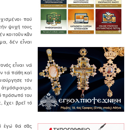
χισμένοι· πού
τήν ψυχή τους
έν κοιτοῦν κἄν
μα, δέν εἶναι
γονός εἶναι νά
υν τά πάθη καί
μιούργησε τόν
η ἀτμόσφαιρα.
τό πρόσωπό του
 ἔχει βρεῖ τό
ί ἐγώ θά σᾶς