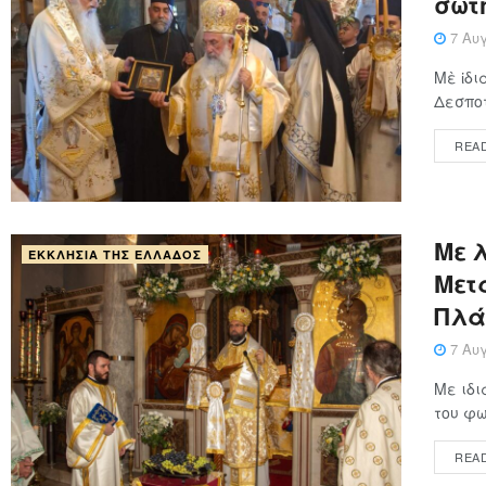
σωτ
7 Αυγ
Μὲ ἰδι
Δεσποτ
REA
Με 
ΕΚΚΛΗΣΊΑ ΤΗΣ ΕΛΛΆΔΟΣ
Μετ
Πλά
7 Αυγ
Με ιδι
του φω
REA