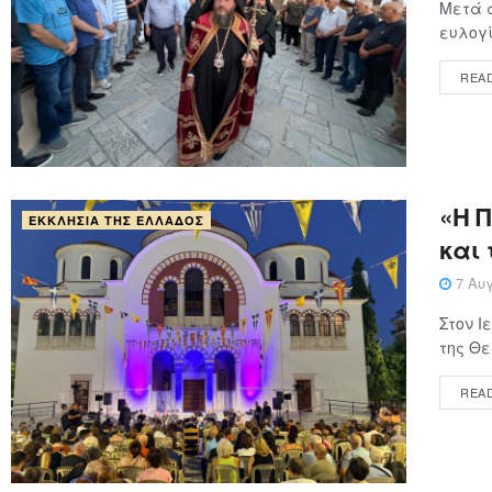
Μετά α
ευλογί
REA
«Η 
ΕΚΚΛΗΣΊΑ ΤΗΣ ΕΛΛΆΔΟΣ
και 
7 Αυγ
Στον 
της Θε
REA