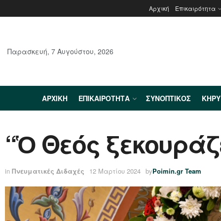
Αρχική
Επικαιρότητα
Παρασκευή, 7 Αυγούστου, 2026
ΑΡΧΙΚΉ
ΕΠΙΚΑΙΡΌΤΗΤΑ
ΣΥΝΟΠΤΙΚΌΣ
ΚΗΡ
“Ὁ Θεός ξεκουράζ
in
Πνευματικές Διδαχές
12 Μαρτίου 2024
by
Poimin.gr Team