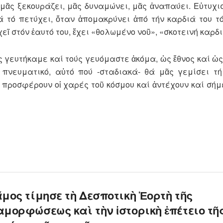
, μᾶς ξεκουράζει, μᾶς δυναμώνει, μᾶς ἀναπαύει. Εὐτυχι
ά τό πετύχει, ὅταν ἀπομακρύνει ἀπό τήν καρδιά του τό
ῖ στόν ἐαυτό του, ἔχει «θολωμένο νοῦ», «σκοτεινή καρδι
 γευτήκαμε καί τούς γευόμαστε ἀκόμα, ὡς ἔθνος καί ὡ
πνευματικό, αὐτό πού -σταδιακά- θά μᾶς γεμίσει τ
 προσφέρουν οἱ χαρές τοῦ κόσμου καί ἀντέχουν καί σήμ
μος τίμησε τὴ Δεσποτικὴ Ἑορτὴ τῆς
μορφώσεως καὶ τὴν ἱστορικὴ ἐπέτειο τῆ