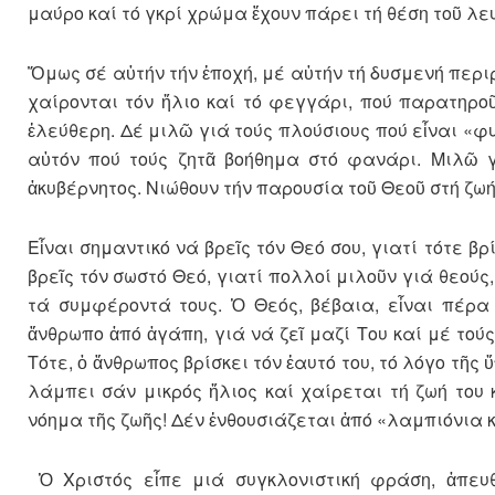
μαύρο καί τό γκρί χρώμα ἔχουν πάρει τή θέση τοῦ λε
Ὅμως σέ αὐτήν τήν ἐποχή, μέ αὐτήν τή δυσμενή περ
χαίρονται τόν ἤλιο καί τό φεγγάρι, πού παρατηρο
ἐλεύθερη. Δέ μιλῶ γιά τούς πλούσιους πού εἶναι «φυ
αὐτόν πού τούς ζητᾶ βοήθημα στό φανάρι. Μιλῶ γ
ἀκυβέρνητος. Νιώθουν τήν παρουσία τοῦ Θεοῦ στή ζωή
Εἶναι σημαντικό νά βρεῖς τόν Θεό σου, γιατί τότε β
βρεῖς τόν σωστό Θεό, γιατί πολλοί μιλοῦν γιά θεούς,
τά συμφέροντά τους. Ὁ Θεός, βέβαια, εἶναι πέρα
ἄνθρωπο ἀπό ἀγάπη, γιά νά ζεῖ μαζί Του καί μέ το
Τότε, ὁ ἄνθρωπος βρίσκει τόν ἐαυτό του, τό λόγο τῆς
λάμπει σάν μικρός ἤλιος καί χαίρεται τή ζωή του κ
νόημα τῆς ζωῆς! Δέν ἐνθουσιάζεται ἀπό «λαμπιόνια 
Ὁ Χριστός εἶπε μιά συγκλονιστική φράση, ἀπευ