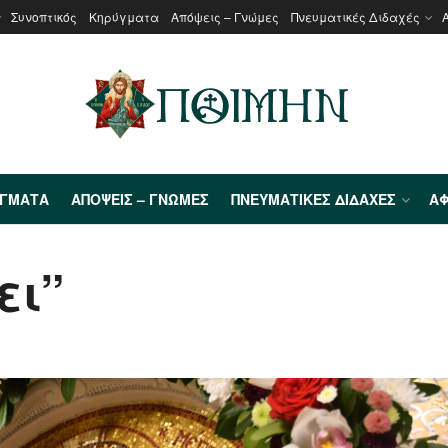
Συνοπτικός
Κηρύγματα
Απόψεις – Γνώμες
Πνευματικές Διδαχές
ΎΓΜΑΤΑ
ΑΠΌΨΕΙΣ – ΓΝΏΜΕΣ
ΠΝΕΥΜΑΤΙΚΈΣ ΔΙΔΑΧΈΣ
ΑΦ
ει”