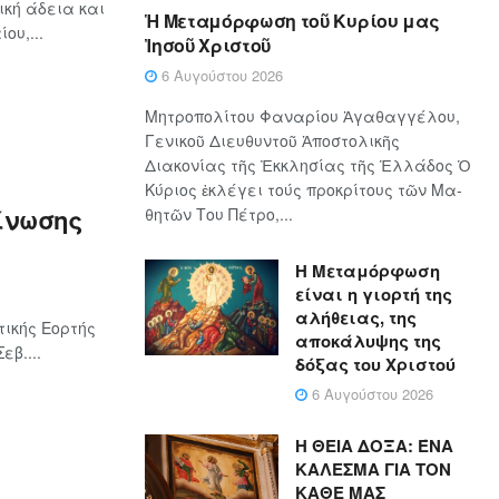
ική άδεια και
Ἡ Μεταμόρφωση τοῦ Κυρίου μας
ου,...
Ἰησοῦ Χριστοῦ
6 Αυγούστου 2026
Μητροπολίτου Φαναρίου Ἀγαθαγγέλου,
Γενικοῦ Διευθυντοῦ Ἀποστολικῆς
Διακονίας τῆς Ἐκκλησίας τῆς Ἑλλάδος Ὁ
Κύ­ρι­ος ἐκλέγει τούς προ­κρί­τους τῶν Μα­
είνωσης
θη­τῶν Του Πέ­τρο,...
Η Μεταμόρφωση
είναι η γιορτή της
αλήθειας, της
ικής Εορτής
αποκάλυψης της
β....
δόξας του Χριστού
6 Αυγούστου 2026
Η ΘΕΙΑ ΔΟΞΑ: ΈΝΑ
ΚΑΛΕΣΜΑ ΓΙΑ ΤΟΝ
ΚΑΘΕ ΜΑΣ