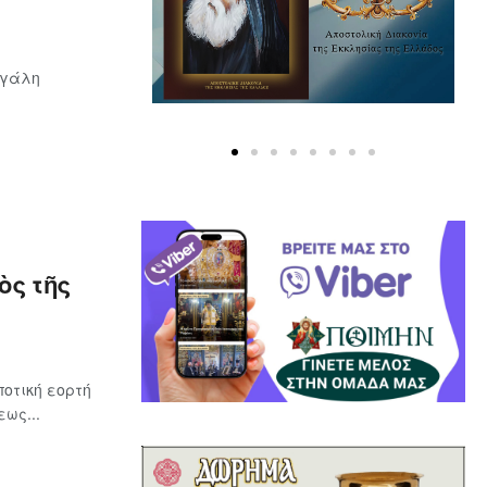
εγάλη
ὸς τῆς
οτική εορτή
ως...