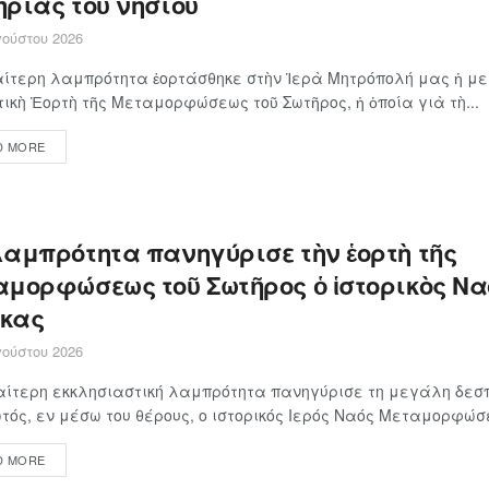
ηρίας τοῦ νησιοῦ
ούστου 2026
αίτερη λαμπρότητα ἑορτάσθηκε στὴν Ἱερὰ Μητρόπολή μας ἡ μ
ικὴ Ἑορτὴ τῆς Μεταμορφώσεως τοῦ Σωτῆρος, ἡ ὁποία γιὰ τὴ...
D MORE
λαμπρότητα πανηγύρισε τὴν ἑορτὴ τῆς
αμορφώσεως τοῦ Σωτῆρος ὁ ἱστορικὸς Να
κας
ούστου 2026
αίτερη εκκλησιαστική λαμπρότητα πανηγύρισε τη μεγάλη δεσπ
τός, εν μέσω του θέρους, ο ιστορικός Ιερός Ναός Μεταμορφώσε
D MORE