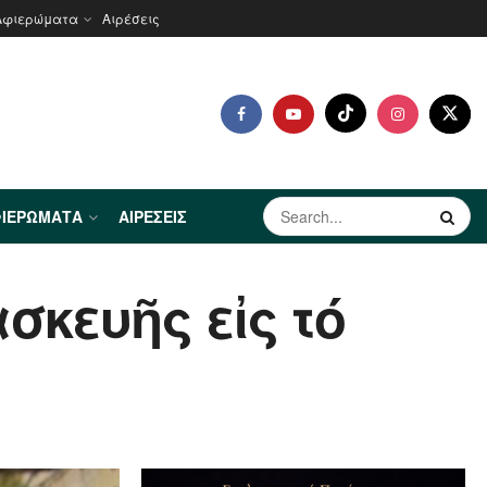
Αφιερώματα
Αιρέσεις
ΙΕΡΏΜΑΤΑ
ΑΙΡΈΣΕΙΣ
κευῆς εἰς τό