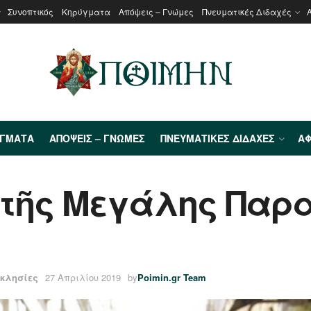
Συνοπτικός
Κηρύγματα
Απόψεις – Γνώμες
Πνευματικές Διδαχές
ΎΓΜΑΤΑ
ΑΠΌΨΕΙΣ – ΓΝΏΜΕΣ
ΠΝΕΥΜΑΤΙΚΈΣ ΔΙΔΑΧΈΣ
ΑΦ
τῆς Μεγάλης Παρασ
κκλησίες
27 Απριλίου 2019
by
Poimin.gr Team