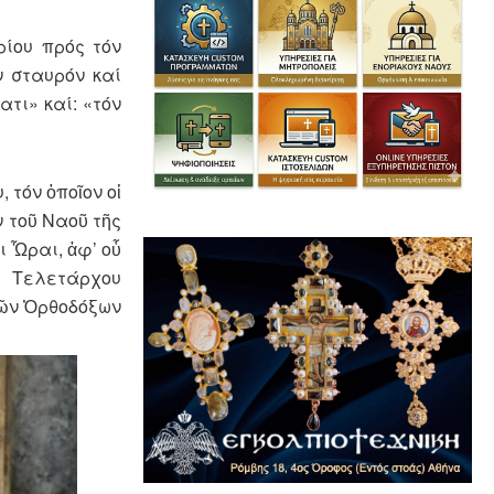
ρίου πρός τόν
ν σταυρόν καί
τι» καί: «τόν
 τόν ὁποῖον οἱ
ν τοῦ Ναοῦ τῆς
 Ὧραι, ἀφ’ οὗ
ῦ Τελετάρχου
τῶν Ὀρθοδόξων