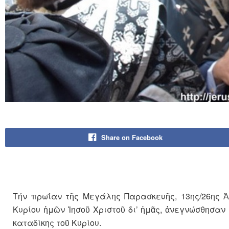
Share on Facebook
Τήν πρωΐαν τῆς Μεγάλης Παρασκευῆς, 13ης/26ης Ἀ
Κυρίου ἡμῶν Ἰησοῦ Χριστοῦ δι’ ἡμᾶς, ἀνεγνώσθησαν
καταδίκης τοῦ Κυρίου.