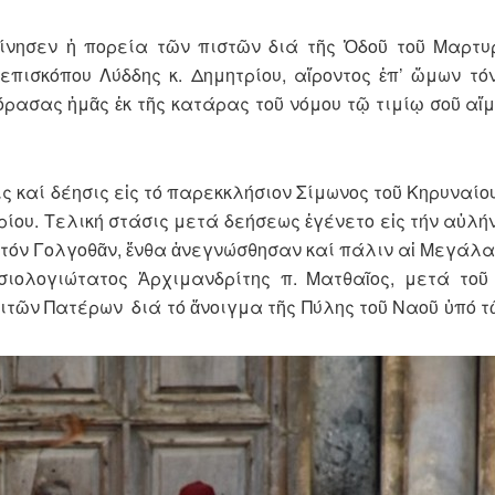
νησεν ἡ πορεία τῶν πιστῶν διά τῆς Ὁδοῦ τοῦ Μαρτυ
πισκόπου Λύδδης κ. Δημητρίου, αἴροντος ἐπ’ ὤμων τό
ασας ἡμᾶς ἐκ τῆς κατάρας τοῦ νόμου τῷ τιμίῳ σοῦ αἵμα
 καί δέησις εἰς τό παρεκκλήσιον Σίμωνος τοῦ Κηρυναίου,
ίου. Τελική στάσις μετά δεήσεως ἐγένετο εἰς τήν αὐλή
τόν Γολγοθᾶν, ἔνθα ἀνεγνώσθησαν καί πάλιν αἱ Μεγάλαι
σιολογιώτατος Ἀρχιμανδρίτης π. Ματθαῖος, μετά το
ιτῶν Πατέρων διά τό ἄνοιγμα τῆς Πύλης τοῦ Ναοῦ ὑπό 