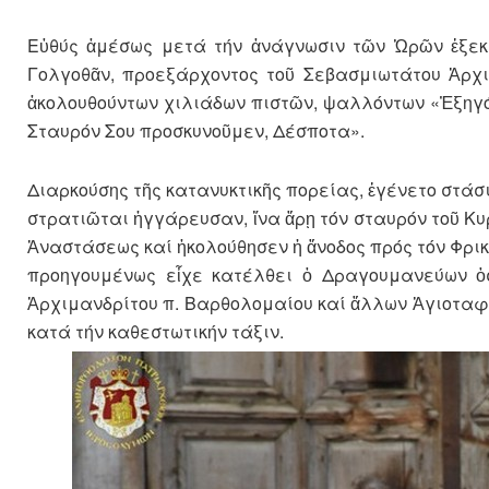
Εὐθύς ἀμέσως μετά τήν ἀνάγνωσιν τῶν Ὡρῶν ἐξεκί
Γολγοθᾶν, προεξάρχοντος τοῦ Σεβασμιωτάτου Ἀρχιε
ἀκολουθούντων χιλιάδων πιστῶν, ψαλλόντων «Ἐξηγόρ
Σταυρόν Σου προσκυνοῦμεν, Δέσποτα».
Διαρκούσης τῆς κατανυκτικῆς πορείας, ἐγένετο στάσις
στρατιῶται ἠγγάρευσαν, ἵνα ἄρῃ τόν σταυρόν τοῦ Κυρ
Ἀναστάσεως καί ἠκολούθησεν ἡ ἄνοδος πρός τόν Φρικ
προηγουμένως εἶχε κατέλθει ὁ Δραγουμανεύων ὁ
Ἀρχιμανδρίτου π. Βαρθολομαίου καί ἄλλων Ἁγιοταφ
κατά τήν καθεστωτικήν τάξιν.