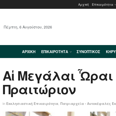
Αρχική
Επικαιρότητα
Πέμπτη, 6 Αυγούστου, 2026
ΑΡΧΙΚΉ
ΕΠΙΚΑΙΡΌΤΗΤΑ
ΣΥΝΟΠΤΙΚΌΣ
ΚΗΡ
Αἱ Μεγάλαι Ὧραι 
Πραιτώριον
in
Εκκλησιαστική Επικαιρότητα
,
Πατριαρχεία - Αυτοκέφαλες Ε