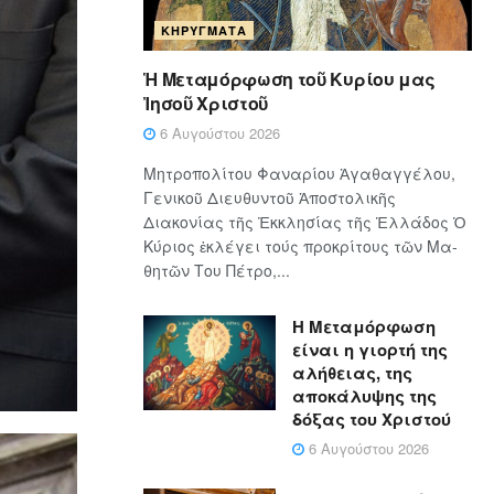
ΚΗΡΎΓΜΑΤΑ
Ἡ Μεταμόρφωση τοῦ Κυρίου μας
Ἰησοῦ Χριστοῦ
6 Αυγούστου 2026
Μητροπολίτου Φαναρίου Ἀγαθαγγέλου,
Γενικοῦ Διευθυντοῦ Ἀποστολικῆς
Διακονίας τῆς Ἐκκλησίας τῆς Ἑλλάδος Ὁ
Κύ­ρι­ος ἐκλέγει τούς προ­κρί­τους τῶν Μα­
θη­τῶν Του Πέ­τρο,...
Η Μεταμόρφωση
είναι η γιορτή της
αλήθειας, της
αποκάλυψης της
δόξας του Χριστού
6 Αυγούστου 2026