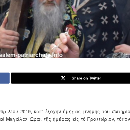
Share on Twitter
πριλίου 2019, κατ’ ἐξοχήν ἡμέρας μνήμης τοῦ σωτηρί
 αἱ Μεγάλαι Ὧραι τῆς ἡμέρας εἰς τό Πραιτώριον, τόπο