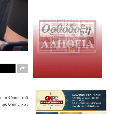
ου πάθους τοῦ
ν φυλακῆς καί