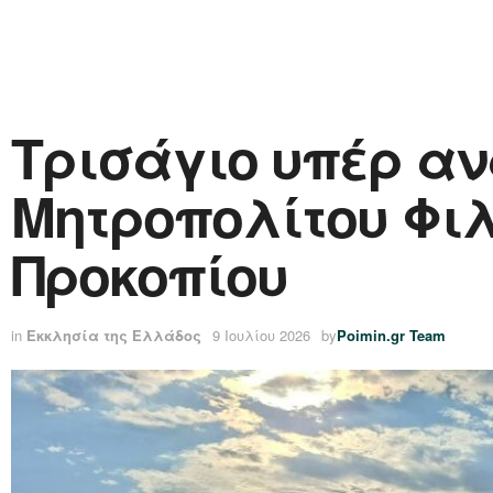
Τρισάγιο υπέρ αν
Μητροπολίτου Φι
Προκοπίου
in
Εκκλησία της Ελλάδος
9 Ιουλίου 2026
by
Poimin.gr Team