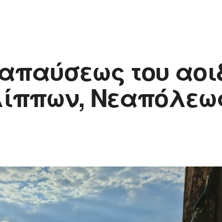
απαύσεως του αοι
λίππων, Νεαπόλεως