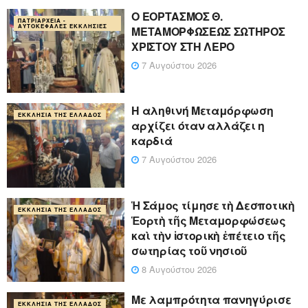
Ο ΕΟΡΤΑΣΜΟΣ Θ.
ΠΑΤΡΙΑΡΧΕΊΑ -
ΑΥΤΟΚΈΦΑΛΕΣ ΕΚΚΛΗΣΊΕΣ
ΜΕΤΑΜΟΡΦΩΣΕΩΣ ΣΩΤΗΡΟΣ
ΧΡΙΣΤΟΥ ΣΤΗ ΛΕΡΟ
7 Αυγούστου 2026
Η αληθινή Μεταμόρφωση
ΕΚΚΛΗΣΊΑ ΤΗΣ ΕΛΛΆΔΟΣ
αρχίζει όταν αλλάζει η
καρδιά
7 Αυγούστου 2026
Ἡ Σάμος τίμησε τὴ Δεσποτικὴ
ΕΚΚΛΗΣΊΑ ΤΗΣ ΕΛΛΆΔΟΣ
Ἑορτὴ τῆς Μεταμορφώσεως
καὶ τὴν ἱστορικὴ ἐπέτειο τῆς
σωτηρίας τοῦ νησιοῦ
8 Αυγούστου 2026
Με λαμπρότητα πανηγύρισε
ΕΚΚΛΗΣΊΑ ΤΗΣ ΕΛΛΆΔΟΣ