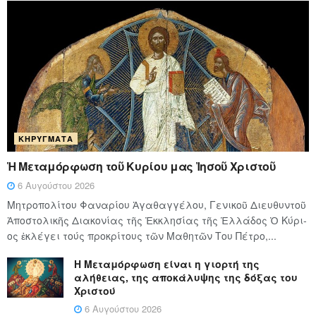
ΚΗΡΎΓΜΑΤΑ
Ἡ Μεταμόρφωση τοῦ Κυρίου μας Ἰησοῦ Χριστοῦ
6 Αυγούστου 2026
Μητροπολίτου Φαναρίου Ἀγαθαγγέλου, Γενικοῦ Διευθυντοῦ
Ἀποστολικῆς Διακονίας τῆς Ἐκκλησίας τῆς Ἑλλάδος Ὁ Κύ­ρι­
ος ἐκλέγει τούς προ­κρί­τους τῶν Μα­θη­τῶν Του Πέ­τρο,...
Η Μεταμόρφωση είναι η γιορτή της
αλήθειας, της αποκάλυψης της δόξας του
Χριστού
6 Αυγούστου 2026