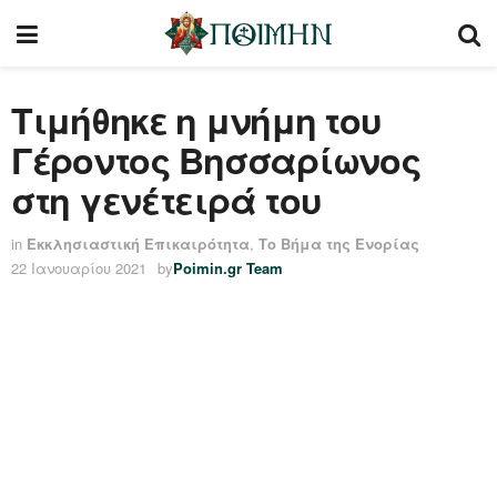
Τιμήθηκε η μνήμη του
Γέροντος Βησσαρίωνος
στη γενέτειρά του
in
Εκκλησιαστική Επικαιρότητα
,
Το Βήμα της Ενορίας
22 Ιανουαρίου 2021
by
Poimin.gr Team