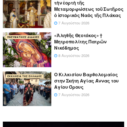
τὴν ἑορτὴ τῆς
Μεταμορφώσεως τοῦ Σωτῆρος
ὁ ἱστορικὸς Ναὸς τῆς Πλάκας
7 Αυγούστου 2026
«Ἀληθῆς Θεοτόκος» †
ΠΝΕΥΜΑΤΙΚΈΣ ΔΙΔΑΧΈΣ
Μητροπολίτης Πατρῶν
Νικόδημος
8 Αυγούστου 2026
Ο Κιλκισίου Βαρθολομαίος
ΕΚΚΛΗΣΊΑ ΤΗΣ ΕΛΛΆΔΟΣ
στην Σκήτη Αγίας Άννας του
Αγίου Όρους
7 Αυγούστου 2026