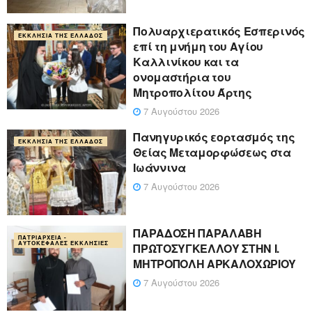
Πολυαρχιερατικός Εσπερινός
ΕΚΚΛΗΣΊΑ ΤΗΣ ΕΛΛΆΔΟΣ
επί τη μνήμη του Αγίου
Καλλινίκου και τα
ονομαστήρια του
Μητροπολίτου Άρτης
7 Αυγούστου 2026
Πανηγυρικός εορτασμός της
ΕΚΚΛΗΣΊΑ ΤΗΣ ΕΛΛΆΔΟΣ
Θείας Μεταμορφώσεως στα
Ιωάννινα
7 Αυγούστου 2026
ΠΑΡΑΔΟΣΗ ΠΑΡΑΛΑΒΗ
ΠΑΤΡΙΑΡΧΕΊΑ -
ΑΥΤΟΚΈΦΑΛΕΣ ΕΚΚΛΗΣΊΕΣ
ΠΡΩΤΟΣΥΓΚΕΛΛΟΥ ΣΤΗΝ Ι.
ΜΗΤΡΟΠΟΛΗ ΑΡΚΑΛΟΧΩΡΙΟΥ
7 Αυγούστου 2026