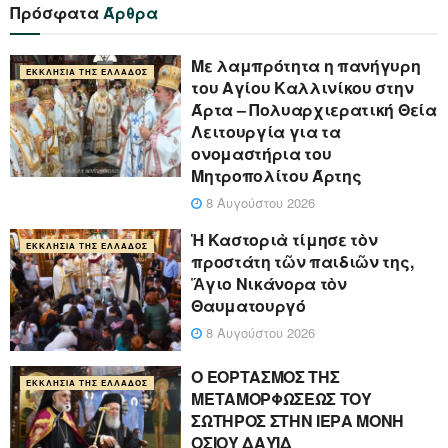
Πρόσφατα
Άρθρα
Με λαμπρότητα η πανήγυρη
ΕΚΚΛΗΣΊΑ ΤΗΣ ΕΛΛΆΔΟΣ
του Αγίου Καλλινίκου στην
Άρτα – Πολυαρχιερατική Θεία
Λειτουργία για τα
ονομαστήρια του
Μητροπολίτου Άρτης
8 Αυγούστου 2026
Ἡ Καστοριὰ τίμησε τὸν
ΕΚΚΛΗΣΊΑ ΤΗΣ ΕΛΛΆΔΟΣ
προστάτη τῶν παιδιῶν της,
Ἅγιο Νικάνορα τὸν
Θαυματουργό
8 Αυγούστου 2026
Ο ΕΟΡΤΑΣΜΟΣ ΤΗΣ
ΕΚΚΛΗΣΊΑ ΤΗΣ ΕΛΛΆΔΟΣ
ΜΕΤΑΜΟΡΦΩΣΕΩΣ ΤΟΥ
ΣΩΤΗΡΟΣ ΣΤΗΝ ΙΕΡΑ ΜΟΝΗ
ΟΣΙΟΥ ΔΑΥΪΔ