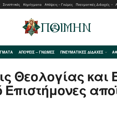
Συνοπτικός
Κηρύγματα
Απόψεις – Γνώμες
Πνευματικές Διδαχές
ΎΓΜΑΤΑ
ΑΠΌΨΕΙΣ – ΓΝΏΜΕΣ
ΠΝΕΥΜΑΤΙΚΈΣ ΔΙΔΑΧΈΣ
ΑΦ
ις Θεολογίας και 
 Επιστήμονες αποϊ