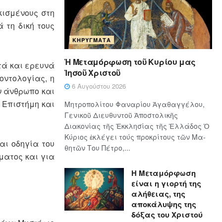
κισμένους στη
 τη δική τους
ΚΗΡΎΓΜΑΤΑ
Ἡ Μεταμόρφωση τοῦ Κυρίου μας
τά και ερευνά
Ἰησοῦ Χριστοῦ
οντολογίας, η
6 Αυγούστου 2026
ν άνθρωπο και
 Επιστήμη και
Μητροπολίτου Φαναρίου Ἀγαθαγγέλου,
Γενικοῦ Διευθυντοῦ Ἀποστολικῆς
Διακονίας τῆς Ἐκκλησίας τῆς Ἑλλάδος Ὁ
Κύ­ρι­ος ἐκλέγει τούς προ­κρί­τους τῶν Μα­
αι οδηγία του
θη­τῶν Του Πέ­τρο,...
ίματος και για
Η Μεταμόρφωση
είναι η γιορτή της
αλήθειας, της
αποκάλυψης της
δόξας του Χριστού