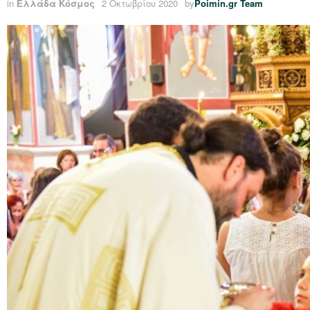
in
Ελλάδα Κόσμος
2 Οκτωβρίου 2020
by
Poimin.gr Team