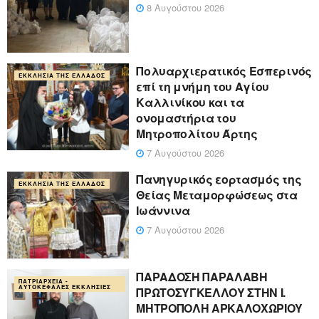
8 Αυγούστου 2026
Πολυαρχιερατικός Εσπερινός
ΕΚΚΛΗΣΊΑ ΤΗΣ ΕΛΛΆΔΟΣ
επί τη μνήμη του Αγίου
Καλλινίκου και τα
ονομαστήρια του
Μητροπολίτου Άρτης
7 Αυγούστου 2026
Πανηγυρικός εορτασμός της
ΕΚΚΛΗΣΊΑ ΤΗΣ ΕΛΛΆΔΟΣ
Θείας Μεταμορφώσεως στα
Ιωάννινα
7 Αυγούστου 2026
ΠΑΡΑΔΟΣΗ ΠΑΡΑΛΑΒΗ
ΠΑΤΡΙΑΡΧΕΊΑ -
ΑΥΤΟΚΈΦΑΛΕΣ ΕΚΚΛΗΣΊΕΣ
ΠΡΩΤΟΣΥΓΚΕΛΛΟΥ ΣΤΗΝ Ι.
ΜΗΤΡΟΠΟΛΗ ΑΡΚΑΛΟΧΩΡΙΟΥ