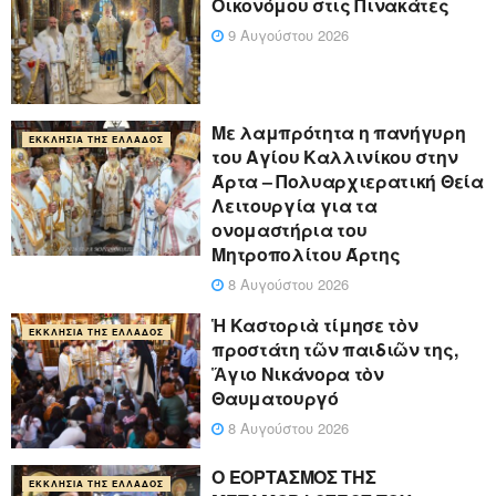
Οικονόμου στις Πινακάτες
9 Αυγούστου 2026
Με λαμπρότητα η πανήγυρη
ΕΚΚΛΗΣΊΑ ΤΗΣ ΕΛΛΆΔΟΣ
του Αγίου Καλλινίκου στην
Άρτα – Πολυαρχιερατική Θεία
Λειτουργία για τα
ονομαστήρια του
Μητροπολίτου Άρτης
8 Αυγούστου 2026
Ἡ Καστοριὰ τίμησε τὸν
ΕΚΚΛΗΣΊΑ ΤΗΣ ΕΛΛΆΔΟΣ
προστάτη τῶν παιδιῶν της,
Ἅγιο Νικάνορα τὸν
Θαυματουργό
8 Αυγούστου 2026
Ο ΕΟΡΤΑΣΜΟΣ ΤΗΣ
ΕΚΚΛΗΣΊΑ ΤΗΣ ΕΛΛΆΔΟΣ