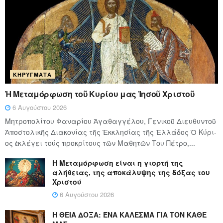
ΚΗΡΎΓΜΑΤΑ
Ἡ Μεταμόρφωση τοῦ Κυρίου μας Ἰησοῦ Χριστοῦ
6 Αυγούστου 2026
Μητροπολίτου Φαναρίου Ἀγαθαγγέλου, Γενικοῦ Διευθυντοῦ
Ἀποστολικῆς Διακονίας τῆς Ἐκκλησίας τῆς Ἑλλάδος Ὁ Κύ­ρι­
ος ἐκλέγει τούς προ­κρί­τους τῶν Μα­θη­τῶν Του Πέ­τρο,...
Η Μεταμόρφωση είναι η γιορτή της
αλήθειας, της αποκάλυψης της δόξας του
Χριστού
6 Αυγούστου 2026
Η ΘΕΙΑ ΔΟΞΑ: ΈΝΑ ΚΑΛΕΣΜΑ ΓΙΑ ΤΟΝ ΚΑΘΕ