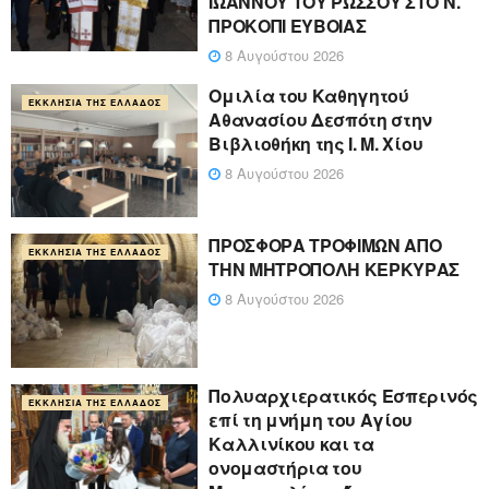
ΙΩΑΝΝΟΥ ΤΟΥ ΡΩΣΣΟΥ ΣΤΟ Ν.
ΠΡΟΚΟΠΙ ΕΥΒΟΙΑΣ
8 Αυγούστου 2026
Ομιλία του Καθηγητού
ΕΚΚΛΗΣΊΑ ΤΗΣ ΕΛΛΆΔΟΣ
Αθανασίου Δεσπότη στην
Βιβλιοθήκη της Ι. Μ. Χίου
8 Αυγούστου 2026
ΠΡΟΣΦΟΡΑ ΤΡΟΦΙΜΩΝ ΑΠΟ
ΕΚΚΛΗΣΊΑ ΤΗΣ ΕΛΛΆΔΟΣ
ΤΗΝ ΜΗΤΡΟΠΟΛΗ ΚΕΡΚΥΡΑΣ
8 Αυγούστου 2026
Πολυαρχιερατικός Εσπερινός
ΕΚΚΛΗΣΊΑ ΤΗΣ ΕΛΛΆΔΟΣ
επί τη μνήμη του Αγίου
Καλλινίκου και τα
ονομαστήρια του