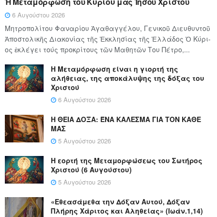
Ἡ Μεταμόρφωση τοῦ Κυρίου μας Ἰησοῦ Χριστοῦ
6 Αυγούστου 2026
Μητροπολίτου Φαναρίου Ἀγαθαγγέλου, Γενικοῦ Διευθυντοῦ
Ἀποστολικῆς Διακονίας τῆς Ἐκκλησίας τῆς Ἑλλάδος Ὁ Κύ­ρι­
ος ἐκλέγει τούς προ­κρί­τους τῶν Μα­θη­τῶν Του Πέ­τρο,...
Η Μεταμόρφωση είναι η γιορτή της
αλήθειας, της αποκάλυψης της δόξας του
Χριστού
6 Αυγούστου 2026
Η ΘΕΙΑ ΔΟΞΑ: ΈΝΑ ΚΑΛΕΣΜΑ ΓΙΑ ΤΟΝ ΚΑΘΕ
ΜΑΣ
5 Αυγούστου 2026
Η εορτή της Μεταμορφώσεως του Σωτήρος
Χριστού (6 Αυγούστου)
5 Αυγούστου 2026
«Εθεασάμεθα την Δόξαν Αυτού, Δόξαν
Πλήρης Χάριτος και Αληθείας» (Ιωάν.1,14)