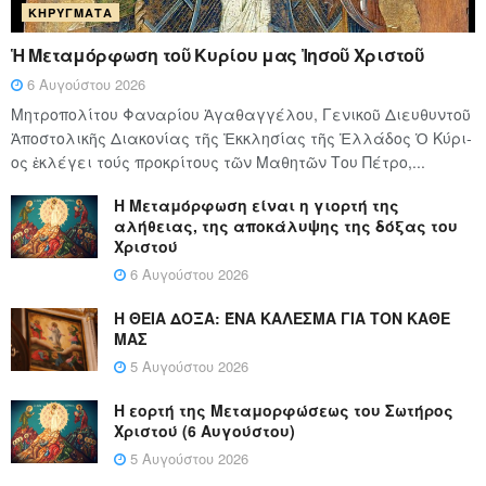
ΚΗΡΎΓΜΑΤΑ
Ἡ Μεταμόρφωση τοῦ Κυρίου μας Ἰησοῦ Χριστοῦ
6 Αυγούστου 2026
Μητροπολίτου Φαναρίου Ἀγαθαγγέλου, Γενικοῦ Διευθυντοῦ
Ἀποστολικῆς Διακονίας τῆς Ἐκκλησίας τῆς Ἑλλάδος Ὁ Κύ­ρι­
ος ἐκλέγει τούς προ­κρί­τους τῶν Μα­θη­τῶν Του Πέ­τρο,...
Η Μεταμόρφωση είναι η γιορτή της
αλήθειας, της αποκάλυψης της δόξας του
Χριστού
6 Αυγούστου 2026
Η ΘΕΙΑ ΔΟΞΑ: ΈΝΑ ΚΑΛΕΣΜΑ ΓΙΑ ΤΟΝ ΚΑΘΕ
ΜΑΣ
5 Αυγούστου 2026
Η εορτή της Μεταμορφώσεως του Σωτήρος
Χριστού (6 Αυγούστου)
5 Αυγούστου 2026