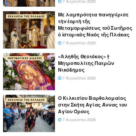
7 Αυγούστου 2026
Με λαμπρότητα πανηγύρισε
ΕΚΚΛΗΣΊΑ ΤΗΣ ΕΛΛΆΔΟΣ
τὴν ἑορτὴ τῆς
Μεταμορφώσεως τοῦ Σωτῆρος
ὁ ἱστορικὸς Ναὸς τῆς Πλάκας
7 Αυγούστου 2026
«Ἀληθῆς Θεοτόκος» †
ΠΝΕΥΜΑΤΙΚΈΣ ΔΙΔΑΧΈΣ
Μητροπολίτης Πατρῶν
Νικόδημος
7 Αυγούστου 2026
Ο Κιλκισίου Βαρθολομαίος
ΕΚΚΛΗΣΊΑ ΤΗΣ ΕΛΛΆΔΟΣ
στην Σκήτη Αγίας Άννας του
Αγίου Όρους
7 Αυγούστου 2026