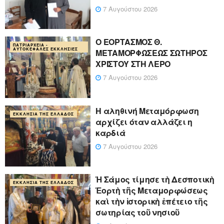
7 Αυγούστου 2026
Ο ΕΟΡΤΑΣΜΟΣ Θ.
ΠΑΤΡΙΑΡΧΕΊΑ -
ΑΥΤΟΚΈΦΑΛΕΣ ΕΚΚΛΗΣΊΕΣ
ΜΕΤΑΜΟΡΦΩΣΕΩΣ ΣΩΤΗΡΟΣ
ΧΡΙΣΤΟΥ ΣΤΗ ΛΕΡΟ
7 Αυγούστου 2026
Η αληθινή Μεταμόρφωση
ΕΚΚΛΗΣΊΑ ΤΗΣ ΕΛΛΆΔΟΣ
αρχίζει όταν αλλάζει η
καρδιά
7 Αυγούστου 2026
Ἡ Σάμος τίμησε τὴ Δεσποτικὴ
ΕΚΚΛΗΣΊΑ ΤΗΣ ΕΛΛΆΔΟΣ
Ἑορτὴ τῆς Μεταμορφώσεως
καὶ τὴν ἱστορικὴ ἐπέτειο τῆς
σωτηρίας τοῦ νησιοῦ