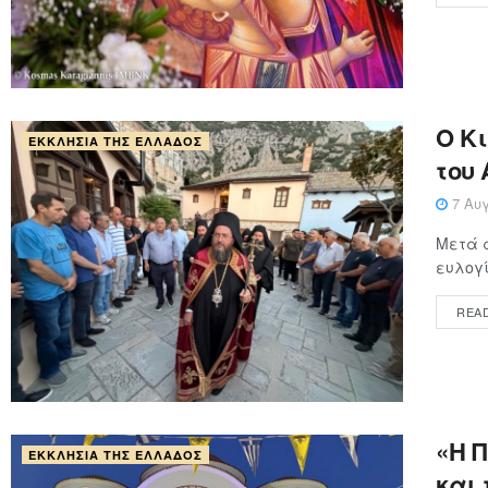
Ο Κ
ΕΚΚΛΗΣΊΑ ΤΗΣ ΕΛΛΆΔΟΣ
του
7 Αυγ
Μετά α
ευλογί
REA
«Η 
ΕΚΚΛΗΣΊΑ ΤΗΣ ΕΛΛΆΔΟΣ
και 