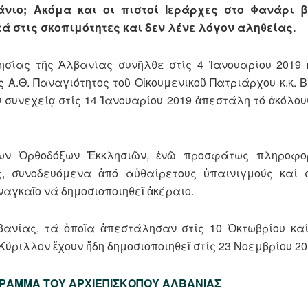
άνιο; Ακόμα και οι πιστοί Ιεράρχες στο Φανάρι 
 στις σκοπιμότητες και δεν λένε λόγον αληθείας.
σίας τῆς Ἀλβανίας συνῆλθε στίς 4 Ἰανουαρίου 2019
 Α.Θ. Παναγιότητος τοῦ Οἰκουμενικοῦ Πατριάρχου κ.κ. 
 συνεχείᾳ στίς 14 Ἰανουαρίου 2019 ἀπεστάλη τό ἀκόλου
ων Ὀρθοδόξων Ἐκκλησιῶν, ἐνῶ προσφάτως πληροφο
 συνοδευόμενα ἀπό αὐθαίρετους ὑπαινιγμούς καί σ
ναγκαῖο νά δημοσιοποιηθεῖ ἀκέραιο.
ανίας, τά ὁποῖα ἀπεστάλησαν στίς 10 Ὀκτωβρίου καί
ύριλλον ἔχουν ἤδη δημοσιοποιηθεῖ στίς 23 Νοεμβρίου 20
ΓΡΑΜΜΑ ΤΟΥ ΑΡΧΙΕΠΙΣΚΟΠΟΥ ΑΛΒΑΝΙΑΣ