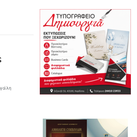
ς
εγάλη