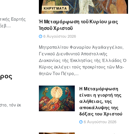
ΚΗΡΎΓΜΑΤΑ
ικής Εορτής
Ἡ Μεταμόρφωση τοῦ Κυρίου μας
β....
Ἰησοῦ Χριστοῦ
6 Αυγούστου 2026
Μητροπολίτου Φαναρίου Ἀγαθαγγέλου,
Γενικοῦ Διευθυντοῦ Ἀποστολικῆς
Διακονίας τῆς Ἐκκλησίας τῆς Ἑλλάδος Ὁ
Κύ­ρι­ος ἐκλέγει τούς προ­κρί­τους τῶν Μα­
θη­τῶν Του Πέ­τρο,...
υρος
Η Μεταμόρφωση
είναι η γιορτή της
αλήθειας, της
το, τόν ἐκ
αποκάλυψης της
δόξας του Χριστού
6 Αυγούστου 2026