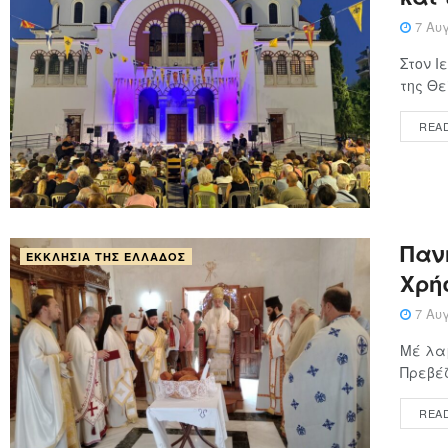
7 Αυγ
Στον 
της Θε
REA
Παν
ΕΚΚΛΗΣΊΑ ΤΗΣ ΕΛΛΆΔΟΣ
Χρή
7 Αυγ
Μέ λαμ
Πρεβέζ
REA