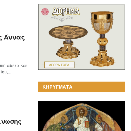
ς Άννας
ική άδεια και
ου,...
ΚΗΡΥΓΜΑΤΑ
είνωσης