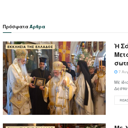
Πρόσφατα
Άρθρα
Ἡ Σά
ΕΚΚΛΗΣΊΑ ΤΗΣ ΕΛΛΆΔΟΣ
Μετα
σωτ
7 Αυγ
Μὲ ἰδι
Δεσποτ
REA
Με 