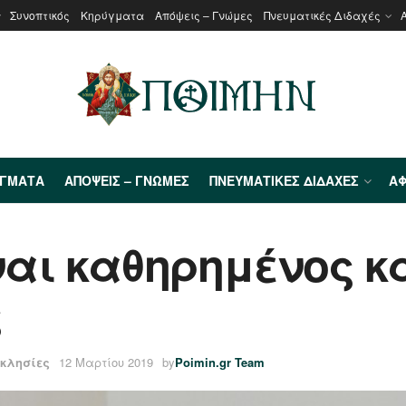
Συνοπτικός
Κηρύγματα
Απόψεις – Γνώμες
Πνευματικές Διδαχές
ΎΓΜΑΤΑ
ΑΠΌΨΕΙΣ – ΓΝΏΜΕΣ
ΠΝΕΥΜΑΤΙΚΈΣ ΔΙΔΑΧΈΣ
ΑΦ
ναι καθηρημένος κ
ς
κκλησίες
12 Μαρτίου 2019
by
Poimin.gr Team