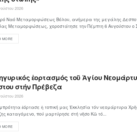
ούστου 2026
Ιερό Ναό Μεταμορφώσεως Βόλου, ανήμερα της μεγάλης Δεσποτ
ίας Μεταμορφώσεως, χοροστάτησε την Πέμπτη 6 Αυγούστου ο Σε
D MORE
ηγυρικός ἑορτασμός τοῦ Ἁγίου Νεομάρτ
στου στήν Πρέβεζα
ούστου 2026
πρότητα ἑόρτασε ἡ τοπική μας Ἐκκλησία τόν νεομάρτυρα Χρῆσ
ης καταγόμενο, πού μαρτύρησε στή νῆσο Κῶ τό...
D MORE