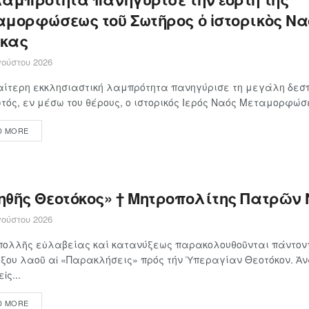
αμορφώσεως τοῦ Σωτῆρος ὁ ἱστορικὸς Να
κας
ούστου 2026
αίτερη εκκλησιαστική λαμπρότητα πανηγύρισε τη μεγάλη δεσπ
τός, εν μέσω του θέρους, ο ιστορικός Ιερός Ναός Μεταμορφώσε
D MORE
ηθῆς Θεοτόκος» † Μητροπολίτης Πατρῶν 
ούστου 2026
πολλῆς εὐλαβείας καί κατανύξεως παρακολουθοῦνται πάντοντ
ξου λαοῦ αἱ «Παρακλήσεις» πρός τήν Ὑπεραγίαν Θεοτόκον. Ἀ
ἰς...
D MORE