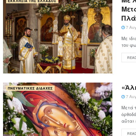
ΕΚΚΛΗΣΊΑ ΤΗΣ ΕΛΛΆΔΟΣ
Μετ
Πλά
7 Αυγ
Με ιδι
του φω
REA
«Ἀλ
ΠΝΕΥΜΑΤΙΚΈΣ ΔΙΔΑΧΈΣ
7 Αυγ
Μετά 
ὀρθοδό
αὗται ε
REA