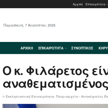
Αρχική
Επικαιρότητα
Παρασκευή, 7 Αυγούστου, 2026
ΑΡΧΙΚΉ
ΕΠΙΚΑΙΡΌΤΗΤΑ
ΣΥΝΟΠΤΙΚΌΣ
ΚΗΡ
Ο κ. Φιλάρετος εί
αναθεματισμένο
in
Εκκλησιαστική Επικαιρότητα
,
Πατριαρχεία - Αυτοκέφαλες Ε