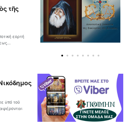
ὸς τῆς
οτική εορτή
ως...
Νικόδημος
ε ὑπό τοῦ
ναφέρονται