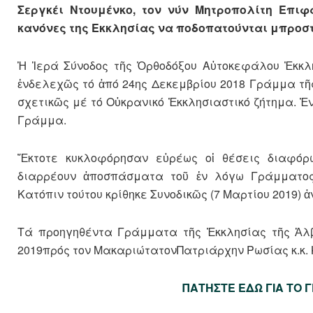
Σεργκέι Ντουμένκο, τον νύν Μητροπολίτη Επιφ
κανόνες της Εκκλησίας να ποδοπατούνται μπροστά
Ἡ Ἱερά Σύνοδος τῆς Ὀρθοδόξου Αὐτοκεφάλου Ἐκκλη
ἐνδελεχῶς τό ἀπό 24ης Δεκεμβρίου 2018 Γράμμα τῆς
σχετικῶς μέ τό Οὐκρανικό Ἐκκλησιαστικό ζήτημα. Ἐν
Γράμμα.
Ἔκτοτε κυκλοφόρησαν εὐρέως οἱ θέσεις διαφόρ
διαρρέουν ἀποσπάσματα τοῦ ἐν λόγω Γράμματος,
Κατόπιν τούτου κρίθηκε Συνοδικῶς (7 Μαρτίου 2019) ἀ
Τά προηγηθέντα Γράμματα τῆς Ἐκκλησίας τῆς Ἀλβ
2019πρός τον ΜακαριώτατονΠατριάρχην Ρωσίας κ.κ. Κ
ΠΑΤΗΣΤΕ ΕΔΩ ΓΙΑ ΤΟ 