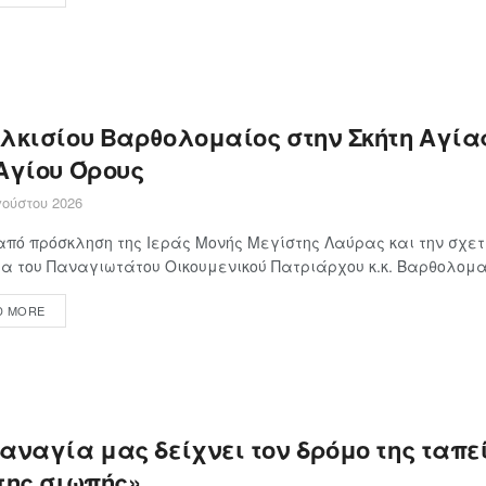
ιλκισίου Βαρθολομαίος στην Σκήτη Αγία
 Αγίου Όρους
ούστου 2026
πό πρόσκληση της Ιεράς Μονής Μεγίστης Λαύρας και την σχετ
α του Παναγιωτάτου Οικουμενικού Πατριάρχου κ.κ. Βαρθολομαί
D MORE
Παναγία μας δείχνει τον δρόμο της ταπ
της σιωπής»