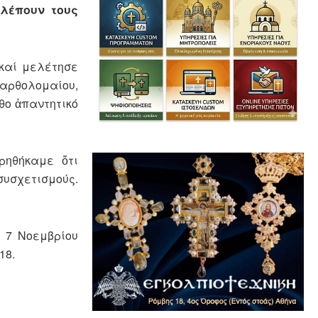
βλέπουν τους
 καί μελέτησε
Βαρθολομαίου,
θο ἀπαντητικό
ρηθήκαμε ὅτι
υσχετισμούς.
 7 Νοεμβρίου
18.