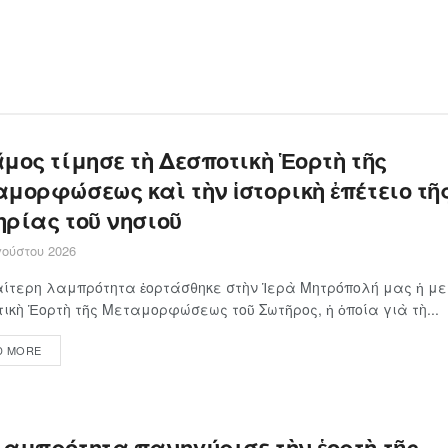
μος τίμησε τὴ Δεσποτικὴ Ἑορτὴ τῆς
μορφώσεως καὶ τὴν ἱστορικὴ ἐπέτειο τῆ
ηρίας τοῦ νησιοῦ
ούστου 2026
αίτερη λαμπρότητα ἑορτάσθηκε στὴν Ἱερὰ Μητρόπολή μας ἡ μ
ικὴ Ἑορτὴ τῆς Μεταμορφώσεως τοῦ Σωτῆρος, ἡ ὁποία γιὰ τὴ...
D MORE
λαμπρότητα πανηγύρισε τὴν ἑορτὴ τῆς