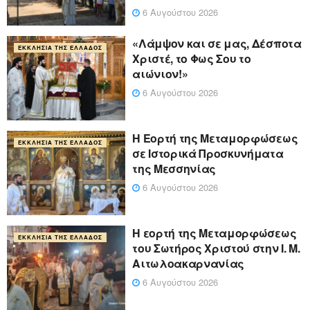
6 Αυγούστου 2026
«Λάμψον και σε μας, Δέσποτα
ΕΚΚΛΗΣΊΑ ΤΗΣ ΕΛΛΆΔΟΣ
Χριστέ, το Φως Σου το
αιώνιον!»
6 Αυγούστου 2026
Η Εορτή της Μεταμορφώσεως
ΕΚΚΛΗΣΊΑ ΤΗΣ ΕΛΛΆΔΟΣ
σε Ιστορικά Προσκυνήματα
της Μεσσηνίας
6 Αυγούστου 2026
Η εορτή της Μεταμορφώσεως
ΕΚΚΛΗΣΊΑ ΤΗΣ ΕΛΛΆΔΟΣ
του Σωτήρος Χριστού στην Ι. Μ.
Αιτωλοακαρνανίας
6 Αυγούστου 2026