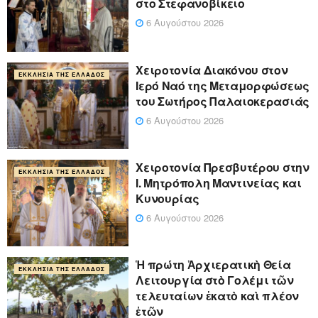
στο Στεφανοβίκειο
6 Αυγούστου 2026
Χειροτονία Διακόνου στον
ΕΚΚΛΗΣΊΑ ΤΗΣ ΕΛΛΆΔΟΣ
Ιερό Ναό της Μεταμορφώσεως
του Σωτήρος Παλαιοκερασιάς
6 Αυγούστου 2026
Xειροτονία Πρεσβυτέρου στην
ΕΚΚΛΗΣΊΑ ΤΗΣ ΕΛΛΆΔΟΣ
Ι. Μητρόπολη Μαντινείας και
Κυνουρίας
6 Αυγούστου 2026
Ἡ πρώτη Ἀρχιερατικὴ Θεία
ΕΚΚΛΗΣΊΑ ΤΗΣ ΕΛΛΆΔΟΣ
Λειτουργία στὸ Γολέμι τῶν
τελευταίων ἑκατὸ καὶ πλέον
ἐτῶν