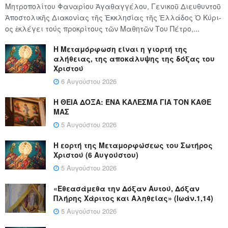
Μητροπολίτου Φαναρίου Ἀγαθαγγέλου, Γενικοῦ Διευθυντοῦ
Ἀποστολικῆς Διακονίας τῆς Ἐκκλησίας τῆς Ἑλλάδος Ὁ Κύ­ρι­
ος ἐκλέγει τούς προ­κρί­τους τῶν Μα­θη­τῶν Του Πέ­τρο,...
Η Μεταμόρφωση είναι η γιορτή της
αλήθειας, της αποκάλυψης της δόξας του
Χριστού
6 Αυγούστου 2026
Η ΘΕΙΑ ΔΟΞΑ: ΈΝΑ ΚΑΛΕΣΜΑ ΓΙΑ ΤΟΝ ΚΑΘΕ
ΜΑΣ
5 Αυγούστου 2026
Η εορτή της Μεταμορφώσεως του Σωτήρος
Χριστού (6 Αυγούστου)
5 Αυγούστου 2026
«Εθεασάμεθα την Δόξαν Αυτού, Δόξαν
Πλήρης Χάριτος και Αληθείας» (Ιωάν.1,14)
5 Αυγούστου 2026