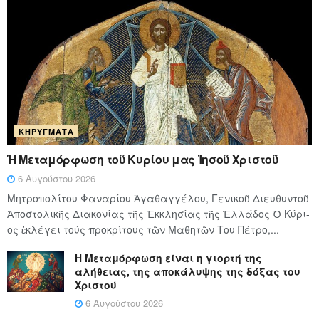
ΚΗΡΎΓΜΑΤΑ
Ἡ Μεταμόρφωση τοῦ Κυρίου μας Ἰησοῦ Χριστοῦ
6 Αυγούστου 2026
Μητροπολίτου Φαναρίου Ἀγαθαγγέλου, Γενικοῦ Διευθυντοῦ
Ἀποστολικῆς Διακονίας τῆς Ἐκκλησίας τῆς Ἑλλάδος Ὁ Κύ­ρι­
ος ἐκλέγει τούς προ­κρί­τους τῶν Μα­θη­τῶν Του Πέ­τρο,...
Η Μεταμόρφωση είναι η γιορτή της
αλήθειας, της αποκάλυψης της δόξας του
Χριστού
6 Αυγούστου 2026