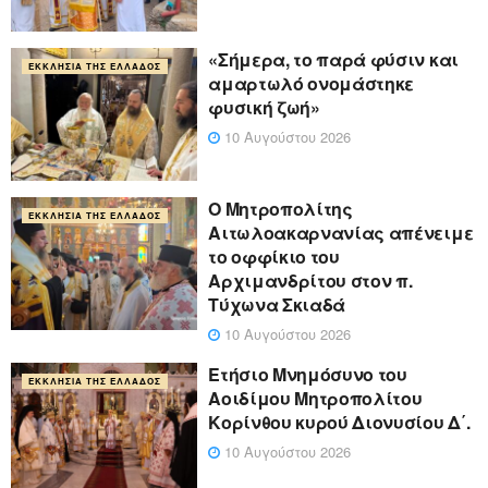
«Σήμερα, το παρά φύσιν και
ΕΚΚΛΗΣΊΑ ΤΗΣ ΕΛΛΆΔΟΣ
αμαρτωλό ονομάστηκε
φυσική ζωή»
10 Αυγούστου 2026
Ο Μητροπολίτης
ΕΚΚΛΗΣΊΑ ΤΗΣ ΕΛΛΆΔΟΣ
Αιτωλοακαρνανίας απένειμε
το οφφίκιο του
Αρχιμανδρίτου στον π.
Τύχωνα Σκιαδά
10 Αυγούστου 2026
Ετήσιο Μνημόσυνο του
ΕΚΚΛΗΣΊΑ ΤΗΣ ΕΛΛΆΔΟΣ
Αοιδίμου Μητροπολίτου
Κορίνθου κυρού Διονυσίου Δ΄.
10 Αυγούστου 2026