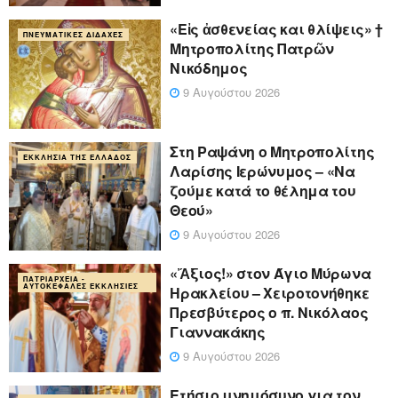
«Eἰς ἀσθενείας και θλίψεις» †
ΠΝΕΥΜΑΤΙΚΈΣ ΔΙΔΑΧΈΣ
Μητροπολίτης Πατρῶν
Νικόδημος
9 Αυγούστου 2026
Στη Ραψάνη ο Μητροπολίτης
ΕΚΚΛΗΣΊΑ ΤΗΣ ΕΛΛΆΔΟΣ
Λαρίσης Ιερώνυμος – «Να
ζούμε κατά το θέλημα του
Θεού»
9 Αυγούστου 2026
«Ἄξιος!» στον Άγιο Μύρωνα
ΠΑΤΡΙΑΡΧΕΊΑ -
ΑΥΤΟΚΈΦΑΛΕΣ ΕΚΚΛΗΣΊΕΣ
Ηρακλείου – Χειροτονήθηκε
Πρεσβύτερος ο π. Νικόλαος
Γιαννακάκης
9 Αυγούστου 2026
Ετήσιο μνημόσυνο για τον