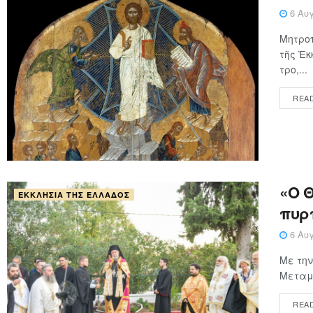
6 Αυγ
Μητροπ
τῆς Ἐκ
τρο,...
REA
«Ο 
ΕΚΚΛΗΣΊΑ ΤΗΣ ΕΛΛΆΔΟΣ
πυρ
6 Αυγ
Με την
Μεταμο
REA