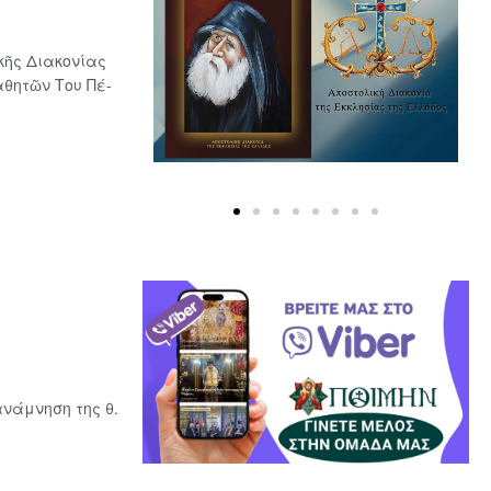
κῆς Διακονίας
­θη­τῶν Του Πέ­
νάμνηση της θ.