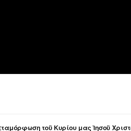
εταμόρφωση τοῦ Κυρίου μας Ἰησοῦ Χριστ