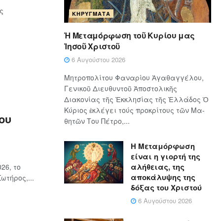
ς
ΚΗΡΎΓΜΑΤΑ
Ἡ Μεταμόρφωση τοῦ Κυρίου μας
Ἰησοῦ Χριστοῦ
6 Αυγούστου 2026
Μητροπολίτου Φαναρίου Ἀγαθαγγέλου,
Γενικοῦ Διευθυντοῦ Ἀποστολικῆς
Διακονίας τῆς Ἐκκλησίας τῆς Ἑλλάδος Ὁ
Κύ­ρι­ος ἐκλέγει τούς προ­κρί­τους τῶν Μα­
ου
θη­τῶν Του Πέ­τρο,...
Η Μεταμόρφωση
είναι η γιορτή της
αλήθειας, της
26, το
αποκάλυψης της
τήρος,...
δόξας του Χριστού
6 Αυγούστου 2026