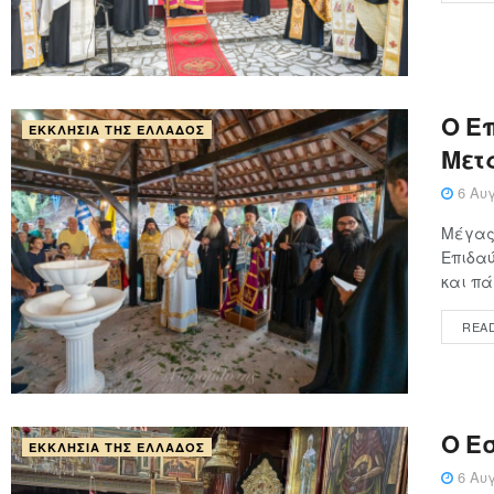
Ο Επ
ΕΚΚΛΗΣΊΑ ΤΗΣ ΕΛΛΆΔΟΣ
Μετ
6 Αυγ
Μέγας 
Επιδαύ
και πά
REA
Ο Ε
ΕΚΚΛΗΣΊΑ ΤΗΣ ΕΛΛΆΔΟΣ
6 Αυγ