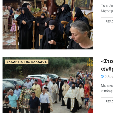
Το εσπ
Μεταμο
REA
«Στ
ΕΚΚΛΗΣΊΑ ΤΗΣ ΕΛΛΆΔΟΣ
ανθ
6 Αυγ
Με εκκ
απόγευ
REA