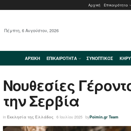
Αρχική
Επικαιρότητα
Πέμπτη, 6 Αυγούστου, 2026
ΑΡΧΙΚΉ
ΕΠΙΚΑΙΡΌΤΗΤΑ
ΣΥΝΟΠΤΙΚΌΣ
ΚΗΡ
Νουθεσίες Γέροντ
την Σερβία
in
Εκκλησία της Ελλάδος
6 Ιουλίου 2025
by
Poimin.gr Team