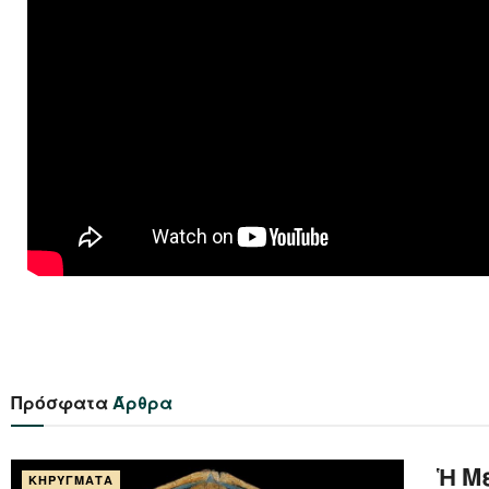
Πρόσφατα
Άρθρα
Ἡ Μ
ΚΗΡΎΓΜΑΤΑ