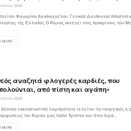
ούστου 2026
ολίτου Φαναρίου Ἀγαθαγγέλου, Γενικοῦ Διευθυντοῦ Ἀποστολι
κλησίας τῆς Ἑλλάδος Ὁ Κύ­ρι­ος ἐκλέγει τούς προ­κρί­τους τῶν Μα
D MORE
Θεός αναζητά φλογερές καρδιές, που
πολούνται, από πίστη και αγάπη»
ούστου 2026
 δέουσα εκκλησιαστική λαμπρότητα τελείται λειτουργικώς η α
ρφώσεως του Κυρίου μας Ιησού Χριστού και στην Ιερά...
D MORE