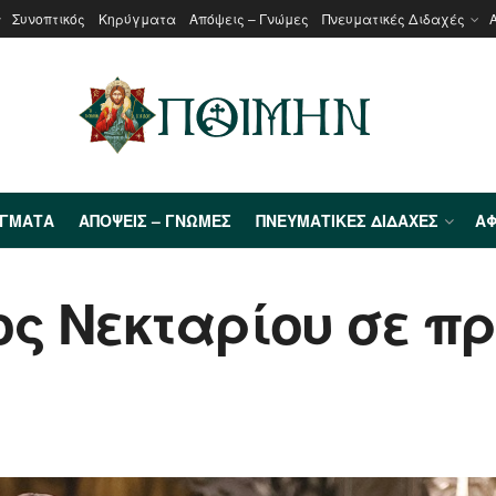
Συνοπτικός
Κηρύγματα
Απόψεις – Γνώμες
Πνευματικές Διδαχές
ΎΓΜΑΤΑ
ΑΠΌΨΕΙΣ – ΓΝΏΜΕΣ
ΠΝΕΥΜΑΤΙΚΈΣ ΔΙΔΑΧΈΣ
ΑΦ
ος Νεκταρίου σε π