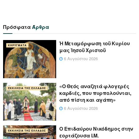
Πρόσφατα
Άρθρα
Ἡ Μεταμόρφωση τοῦ Κυρίου
ΚΗΡΎΓΜΑΤΑ
μας Ἰησοῦ Χριστοῦ
6 Αυγούστου 2026
«Ο Θεός αναζητά φλογερές
ΕΚΚΛΗΣΊΑ ΤΗΣ ΕΛΛΆΔΟΣ
καρδιές, που πυρπολούνται,
από πίστη και αγάπη»
6 Αυγούστου 2026
Ο Επιδαύρου Νικόδημος στην
ΕΚΚΛΗΣΊΑ ΤΗΣ ΕΛΛΆΔΟΣ
εορτάζουσα Ι.Μ.