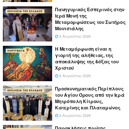
Πανηγυρικός Εσπερινός στην
ΕΚΚΛΗΣΊΑ ΤΗΣ ΕΛΛΆΔΟΣ
Ιερά Μονή της
Μεταμορφώσεως του Σωτήρος
Μουτσιάλης
6 Αυγούστου 2026
Η Μεταμόρφωση είναι η
ΚΗΡΎΓΜΑΤΑ
γιορτή της αλήθειας, της
αποκάλυψης της δόξας του
Χριστού
6 Αυγούστου 2026
Προσκυνηματικός Περίπλους
ΕΚΚΛΗΣΊΑ ΤΗΣ ΕΛΛΆΔΟΣ
του Αγίου Όρους από την Ιερά
Μητρόπολη Κίτρους,
Κατερίνης και Πλαταμώνος
6 Αυγούστου 2026
Παρακλήσεις πρώτης