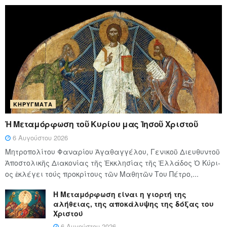
ΚΗΡΎΓΜΑΤΑ
Ἡ Μεταμόρφωση τοῦ Κυρίου μας Ἰησοῦ Χριστοῦ
6 Αυγούστου 2026
Μητροπολίτου Φαναρίου Ἀγαθαγγέλου, Γενικοῦ Διευθυντοῦ
Ἀποστολικῆς Διακονίας τῆς Ἐκκλησίας τῆς Ἑλλάδος Ὁ Κύ­ρι­
ος ἐκλέγει τούς προ­κρί­τους τῶν Μα­θη­τῶν Του Πέ­τρο,...
Η Μεταμόρφωση είναι η γιορτή της
αλήθειας, της αποκάλυψης της δόξας του
Χριστού
6 Αυγούστου 2026