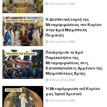
6 Αυγούστου 2026
Η Δεσποτική εορτή της
ΕΚΚΛΗΣΊΑ ΤΗΣ ΕΛΛΆΔΟΣ
Μεταμορφώσεως του Κυρίου
στην Ιερά Μητρόπολη
Πειραιώς
6 Αυγούστου 2026
Πανηγύρισε το Ιερό
ΕΚΚΛΗΣΊΑ ΤΗΣ ΕΛΛΆΔΟΣ
Παρεκκλήσιο της
Μεταμορφώσεως στις
Κατασκηνώσεις Αρρένων της
Μητροπόλεως Άρτης
6 Αυγούστου 2026
Ἡ Μεταμόρφωση τοῦ Κυρίου
ΚΗΡΎΓΜΑΤΑ
μας Ἰησοῦ Χριστοῦ
6 Αυγούστου 2026