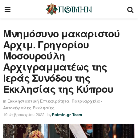
Μνημόσυνο μακαριστού
Αρχιμ. Γρηγορίου
Μοσουρούλη
Αρχιγραμματέως της
Ιεράς Συνόδου της
Εκκλησίας της Κύπρου
in
Εκκλησιαστική Επικαιρότητα
,
Πατριαρχεία -
Αυτοκέφαλες Εκκλησίες
19 Φεβρουαρίου 2022
by
Poimin.gr Team