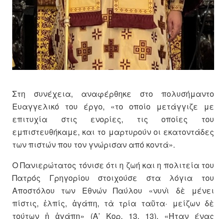
Στη συνέχεια, αναφέρθηκε στο πολυσήμαντο
Ευαγγελικό του έργο, «το οποίο μετάγγιζε με
επιτυχία στις ενορίες, τις οποίες του
εμπιστευθήκαμε, και το μαρτυρούν οι εκατοντάδες
των πιστών που τον γνώρισαν από κοντά».
Ο Πανιερώτατος τόνισε ότι η ζωή και η πολιτεία του
Πατρός Γρηγορίου στοιχούσε στα λόγια του
Αποστόλου των Εθνών Παύλου «νυνὶ δὲ μένει
πίστις, ἐλπίς, ἀγάπη, τὰ τρία ταῦτα· μείζων δὲ
τούτων ἡ ἀγάπη» (Α’ Κορ. 13, 13). «Ήταν ένας