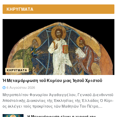
ΚΗΡΥΓΜΑΤΑ
ΚΗΡΎΓΜΑΤΑ
Ἡ Μεταμόρφωση τοῦ Κυρίου μας Ἰησοῦ Χριστοῦ
6 Αυγούστου 2026
Μητροπολίτου Φαναρίου Ἀγαθαγγέλου, Γενικοῦ Διευθυντοῦ
Ἀποστολικῆς Διακονίας τῆς Ἐκκλησίας τῆς Ἑλλάδος Ὁ Κύ­ρι­
ος ἐκλέγει τούς προ­κρί­τους τῶν Μα­θη­τῶν Του Πέ­τρο,...
Η Μεταμόρφωση είναι η γιορτή της