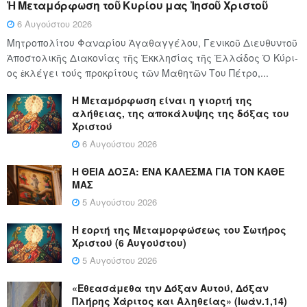
Ἡ Μεταμόρφωση τοῦ Κυρίου μας Ἰησοῦ Χριστοῦ
6 Αυγούστου 2026
Μητροπολίτου Φαναρίου Ἀγαθαγγέλου, Γενικοῦ Διευθυντοῦ
Ἀποστολικῆς Διακονίας τῆς Ἐκκλησίας τῆς Ἑλλάδος Ὁ Κύ­ρι­
ος ἐκλέγει τούς προ­κρί­τους τῶν Μα­θη­τῶν Του Πέ­τρο,...
Η Μεταμόρφωση είναι η γιορτή της
αλήθειας, της αποκάλυψης της δόξας του
Χριστού
6 Αυγούστου 2026
Η ΘΕΙΑ ΔΟΞΑ: ΈΝΑ ΚΑΛΕΣΜΑ ΓΙΑ ΤΟΝ ΚΑΘΕ
ΜΑΣ
5 Αυγούστου 2026
Η εορτή της Μεταμορφώσεως του Σωτήρος
Χριστού (6 Αυγούστου)
5 Αυγούστου 2026
«Εθεασάμεθα την Δόξαν Αυτού, Δόξαν
Πλήρης Χάριτος και Αληθείας» (Ιωάν.1,14)