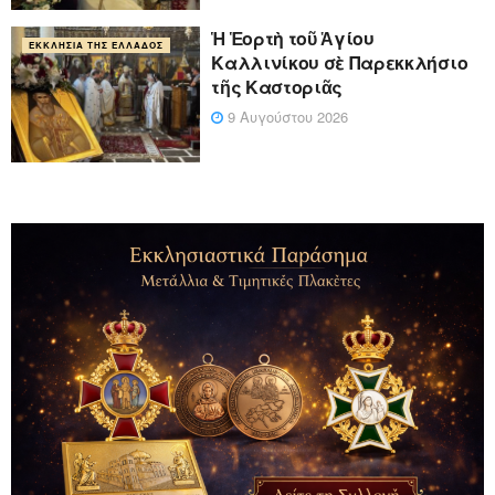
Ἡ Ἑορτὴ τοῦ Ἁγίου
ΕΚΚΛΗΣΊΑ ΤΗΣ ΕΛΛΆΔΟΣ
Καλλινίκου σὲ Παρεκκλήσιο
τῆς Καστοριᾶς
9 Αυγούστου 2026