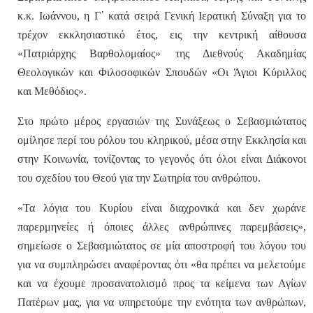
κ.κ. Ιωάννου, η Γ΄ κατά σειρά Γενική Ιερατική Σύναξη για το
τρέχον εκκλησιαστικό έτος, εις την κεντρική αίθουσα
«Πατριάρχης Βαρθολομαίος» της Διεθνούς Ακαδημίας
Θεολογικών και Φιλοσοφικών Σπουδών «Οι Άγιοι Κύριλλος
και Μεθόδιος».
Στο πρώτο μέρος εργασιών της Συνάξεως ο Σεβασμιώτατος
ομίλησε περί του ρόλου του κληρικού, μέσα στην Εκκλησία και
στην Κοινωνία, τονίζοντας το γεγονός ότι όλοι είναι Διάκονοι
του σχεδίου του Θεού για την Σωτηρία του ανθρώπου.
«Τα λόγια του Κυρίου είναι διαχρονικά και δεν χωράνε
παρερμηνείες ή όποιες άλλες ανθρώπινες παρεμβάσεις»,
σημείωσε ο Σεβασμιώτατος σε μία αποστροφή του λόγου του
για να συμπληρώσει αναφέροντας ότι «θα πρέπει να μελετούμε
και να έχουμε προσανατολισμό προς τα κείμενα των Αγίων
Πατέρων μας, για να υπηρετούμε την ενότητα των ανθρώπων,