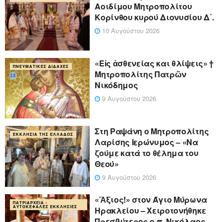
Αοιδίμου Μητροπολίτου
Κορίνθου κυρού Διονυσίου Δ΄.
10 Αυγούστου 2026
«Eἰς ἀσθενείας και θλίψεις» †
ΠΝΕΥΜΑΤΙΚΈΣ ΔΙΔΑΧΈΣ
Μητροπολίτης Πατρῶν
Νικόδημος
9 Αυγούστου 2026
Στη Ραψάνη ο Μητροπολίτης
ΕΚΚΛΗΣΊΑ ΤΗΣ ΕΛΛΆΔΟΣ
Λαρίσης Ιερώνυμος – «Να
ζούμε κατά το θέλημα του
Θεού»
9 Αυγούστου 2026
«Ἄξιος!» στον Άγιο Μύρωνα
ΠΑΤΡΙΑΡΧΕΊΑ -
ΑΥΤΟΚΈΦΑΛΕΣ ΕΚΚΛΗΣΊΕΣ
Ηρακλείου – Χειροτονήθηκε
Πρεσβύτερος ο π. Νικόλαος