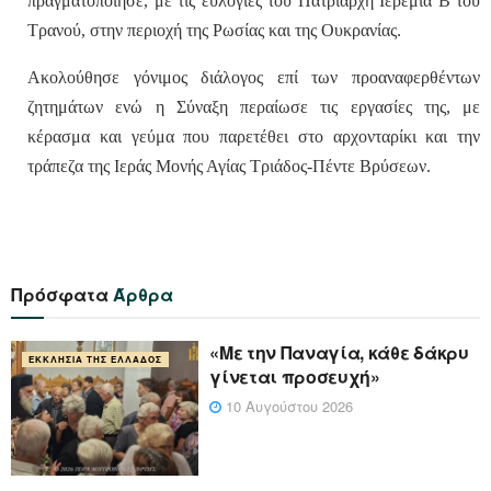
πραγματοποίησε, με τις ευλογίες του Πατριάρχη Ιερεμία Β΄του
Τρανού, στην περιοχή της Ρωσίας και της Ουκρανίας.
Ακολούθησε γόνιμος διάλογος επί των προαναφερθέντων
ζητημάτων ενώ η Σύναξη περαίωσε τις εργασίες της, με
κέρασμα και γεύμα που παρετέθει στο αρχονταρίκι και την
τράπεζα της Ιεράς Μονής Αγίας Τριάδος-Πέντε Βρύσεων.
Πρόσφατα
Άρθρα
«Με την Παναγία, κάθε δάκρυ
ΕΚΚΛΗΣΊΑ ΤΗΣ ΕΛΛΆΔΟΣ
γίνεται προσευχή»
10 Αυγούστου 2026