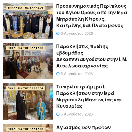
Προσκυνηματικός Περίπλους
ΕΚΚΛΗΣΊΑ ΤΗΣ ΕΛΛΆΔΟΣ
του Αγίου Όρους από την Ιερά
Μητρόπολη Κίτρους,
Κατερίνης και Πλαταμώνος
6 Αυγούστου 2026
Παρακλήσεις πρώτης
ΕΚΚΛΗΣΊΑ ΤΗΣ ΕΛΛΆΔΟΣ
εβδομάδος
Δεκαπενταυγούστου στην Ι. Μ.
Αιτωλωοακαρνανίας
5 Αυγούστου 2026
Το πρώτο τριήμερο Ι.
ΕΚΚΛΗΣΊΑ ΤΗΣ ΕΛΛΆΔΟΣ
Παρακλήσεων στην Ιερά
Μητρόπολη Μαντινείας και
Κυνουρίας
5 Αυγούστου 2026
Αγιασμός των πρώτων
ΕΚΚΛΗΣΊΑ ΤΗΣ ΕΛΛΆΔΟΣ