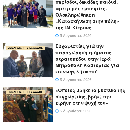
περίοδοι, δεκάδες παιδιά,
αμέτρητες εμπειρίες:
Ολοκληρώθηκε η
«Κατασκήνωση στην πόλη»
της Ι.Μ. Κίτρους
5 Αυγούστου 2026
Εὐχαριστίες γιά τήν
ΕΚΚΛΗΣΊΑ ΤΗΣ ΕΛΛΆΔΟΣ
παραχώρηση τμήματος
στρατοπέδου στήν Ἱερά
Μητρόπολη Καστορίας γιά
κοινωφελῆ σκοπό
5 Αυγούστου 2026
«Όποιος βρήκε το μυστικό της
ΕΚΚΛΗΣΊΑ ΤΗΣ ΕΛΛΆΔΟΣ
συγχώρεσης, βρήκε την
ειρήνη στην ψυχή του»
5 Αυγούστου 2026