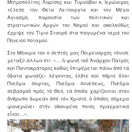
Μητροπολίτης Λαρίσης και Τυρνάβου κ. Ιερώνυμος
τέλεσε την Θεία Λειτουργία και τον Μέγα
Αγιασμό, παρουσία των πολιτικών και
στρατιωτικών Αρχών του Νομού και ακολούθως
έρριψε τον Τίμιο Σταυρό στα παγωμένα νερά του
Πηνειού ποταμού.
Στο Μήνυμα του ο σεπτός μας Ποιμενάρχης τόνισε
μεταξύ άλλων ότι: «… ἡ φωνή τοῦ Ἀνάρχου Πατρός
καί Παντοκράτορος καθώς ἐπι­φέρεται πάνω ἀπό τά
ὕδατα φωνάζει λέγοντας, ἐλᾶτε καί πᾶρτε ὅλοι
Πνεῦμα σοφίας, Πνεῦμα συνέσεως, Πνεῦμα
σεβασμοῦ πρός τό Θεό, τά ὁποῖα χαρίζονται στόν
ἄνθρωπο δωρεάν ἀπό τόν Χριστό, ὁ ὁποῖος σήμερα
φανερώνει στήν οἰκουμένη ποιός πραγ­ματικά
εἶναι…».