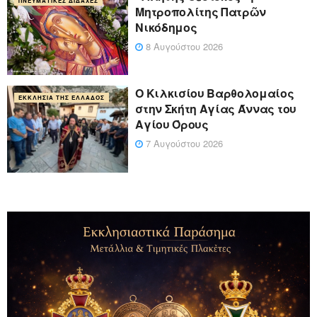
ΠΝΕΥΜΑΤΙΚΈΣ ΔΙΔΑΧΈΣ
Μητροπολίτης Πατρῶν
Νικόδημος
8 Αυγούστου 2026
Ο Κιλκισίου Βαρθολομαίος
ΕΚΚΛΗΣΊΑ ΤΗΣ ΕΛΛΆΔΟΣ
στην Σκήτη Αγίας Άννας του
Αγίου Όρους
7 Αυγούστου 2026