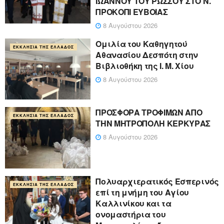
ΙΩΑΝΝΟΥ ΤΟΥ ΡΩΣΣΟΥ ΣΤΟ Ν.
ΠΡΟΚΟΠΙ ΕΥΒΟΙΑΣ
8 Αυγούστου 2026
Ομιλία του Καθηγητού
ΕΚΚΛΗΣΊΑ ΤΗΣ ΕΛΛΆΔΟΣ
Αθανασίου Δεσπότη στην
Βιβλιοθήκη της Ι. Μ. Χίου
8 Αυγούστου 2026
ΠΡΟΣΦΟΡΑ ΤΡΟΦΙΜΩΝ ΑΠΟ
ΕΚΚΛΗΣΊΑ ΤΗΣ ΕΛΛΆΔΟΣ
ΤΗΝ ΜΗΤΡΟΠΟΛΗ ΚΕΡΚΥΡΑΣ
8 Αυγούστου 2026
Πολυαρχιερατικός Εσπερινός
ΕΚΚΛΗΣΊΑ ΤΗΣ ΕΛΛΆΔΟΣ
επί τη μνήμη του Αγίου
Καλλινίκου και τα
ονομαστήρια του