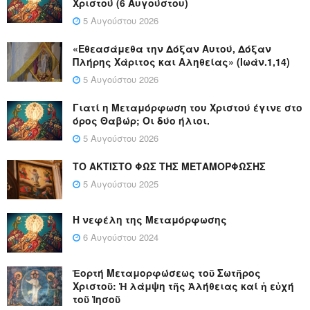
Χριστού (6 Αυγούστου)
5 Αυγούστου 2026
«Εθεασάμεθα την Δόξαν Αυτού, Δόξαν
Πλήρης Χάριτος και Αληθείας» (Ιωάν.1,14)
5 Αυγούστου 2026
Γιατί η Μεταμόρφωση του Χριστού έγινε στο
όρος Θαβώρ; Οι δύο ήλιοι.
5 Αυγούστου 2026
ΤΟ ΑΚΤΙΣΤΟ ΦΩΣ ΤΗΣ ΜΕΤΑΜΟΡΦΩΣΗΣ
5 Αυγούστου 2025
Η νεφέλη της Μεταμόρφωσης
6 Αυγούστου 2024
Ἑορτή Μεταμορφώσεως τοῦ Σωτῆρος
Χριστοῦ: Ἡ λάμψη τῆς Ἀλήθειας καί ἡ εὐχή
τοῦ Ἰησοῦ