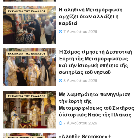
Η αληθινή Μεταμόρφωση
ΕΚΚΛΗΣΊΑ ΤΗΣ ΕΛΛΆΔΟΣ
αρχίζει όταν αλλάζει η
καρδιά
7 Αυγούστου 2026
Ἡ Σάμος τίμησε τὴ Δεσποτικὴ
ΕΚΚΛΗΣΊΑ ΤΗΣ ΕΛΛΆΔΟΣ
Ἑορτὴ τῆς Μεταμορφώσεως
καὶ τὴν ἱστορικὴ ἐπέτειο τῆς
σωτηρίας τοῦ νησιοῦ
8 Αυγούστου 2026
Με λαμπρότητα πανηγύρισε
ΕΚΚΛΗΣΊΑ ΤΗΣ ΕΛΛΆΔΟΣ
τὴν ἑορτὴ τῆς
Μεταμορφώσεως τοῦ Σωτῆρος
ὁ ἱστορικὸς Ναὸς τῆς Πλάκας
7 Αυγούστου 2026
«Ἀληθῆς Θεοτόκος» †