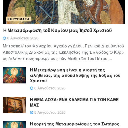
ΚΗΡΎΓΜΑΤΑ
Ἡ Μεταμόρφωση τοῦ Κυρίου μας Ἰησοῦ Χριστοῦ
6 Αυγούστου 2026
Μητροπολίτου Φαναρίου Ἀγαθαγγέλου, Γενικοῦ Διευθυντοῦ
Ἀποστολικῆς Διακονίας τῆς Ἐκκλησίας τῆς Ἑλλάδος Ὁ Κύ­ρι­
ος ἐκλέγει τούς προ­κρί­τους τῶν Μα­θη­τῶν Του Πέ­τρο,...
Η Μεταμόρφωση είναι η γιορτή της
αλήθειας, της αποκάλυψης της δόξας του
Χριστού
6 Αυγούστου 2026
Η ΘΕΙΑ ΔΟΞΑ: ΈΝΑ ΚΑΛΕΣΜΑ ΓΙΑ ΤΟΝ ΚΑΘΕ
ΜΑΣ
5 Αυγούστου 2026
Η εορτή της Μεταμορφώσεως του Σωτήρος