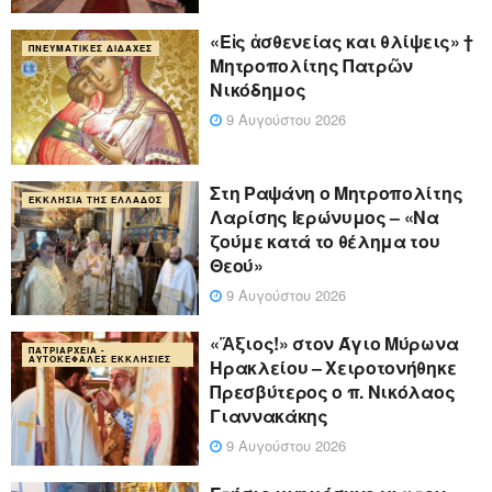
«Eἰς ἀσθενείας και θλίψεις» †
ΠΝΕΥΜΑΤΙΚΈΣ ΔΙΔΑΧΈΣ
Μητροπολίτης Πατρῶν
Νικόδημος
9 Αυγούστου 2026
Στη Ραψάνη ο Μητροπολίτης
ΕΚΚΛΗΣΊΑ ΤΗΣ ΕΛΛΆΔΟΣ
Λαρίσης Ιερώνυμος – «Να
ζούμε κατά το θέλημα του
Θεού»
9 Αυγούστου 2026
«Ἄξιος!» στον Άγιο Μύρωνα
ΠΑΤΡΙΑΡΧΕΊΑ -
ΑΥΤΟΚΈΦΑΛΕΣ ΕΚΚΛΗΣΊΕΣ
Ηρακλείου – Χειροτονήθηκε
Πρεσβύτερος ο π. Νικόλαος
Γιαννακάκης
9 Αυγούστου 2026