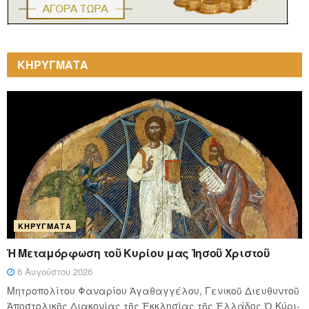
ΚΗΡΥΓΜΑΤΑ
ΚΗΡΎΓΜΑΤΑ
Ἡ Μεταμόρφωση τοῦ Κυρίου μας Ἰησοῦ Χριστοῦ
6 Αυγούστου 2026
Μητροπολίτου Φαναρίου Ἀγαθαγγέλου, Γενικοῦ Διευθυντοῦ
Ἀποστολικῆς Διακονίας τῆς Ἐκκλησίας τῆς Ἑλλάδος Ὁ Κύ­ρι­