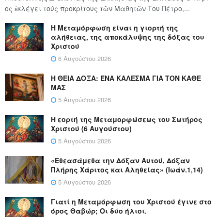
ος ἐκλέγει τούς προ­κρί­τους τῶν Μα­θη­τῶν Του Πέ­τρο,...
Η Μεταμόρφωση είναι η γιορτή της
αλήθειας, της αποκάλυψης της δόξας του
Χριστού
6 Αυγούστου 2026
Η ΘΕΙΑ ΔΟΞΑ: ΈΝΑ ΚΑΛΕΣΜΑ ΓΙΑ ΤΟΝ ΚΑΘΕ
ΜΑΣ
5 Αυγούστου 2026
Η εορτή της Μεταμορφώσεως του Σωτήρος
Χριστού (6 Αυγούστου)
5 Αυγούστου 2026
«Εθεασάμεθα την Δόξαν Αυτού, Δόξαν
Πλήρης Χάριτος και Αληθείας» (Ιωάν.1,14)
5 Αυγούστου 2026
Γιατί η Μεταμόρφωση του Χριστού έγινε στο
όρος Θαβώρ; Οι δύο ήλιοι.