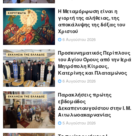
Η Μεταμόρφωση είναι η
ΚΗΡΎΓΜΑΤΑ
γιορτή της αλήθειας, της
αποκάλυψης της δόξας του
Χριστού
6 Αυγούστου 2026
Προσκυνηματικός Περίπλους
ΕΚΚΛΗΣΊΑ ΤΗΣ ΕΛΛΆΔΟΣ
του Αγίου Όρους από την Ιερά
Μητρόπολη Κίτρους,
Κατερίνης και Πλαταμώνος
6 Αυγούστου 2026
Παρακλήσεις πρώτης
ΕΚΚΛΗΣΊΑ ΤΗΣ ΕΛΛΆΔΟΣ
εβδομάδος
Δεκαπενταυγούστου στην Ι. Μ.
Αιτωλωοακαρνανίας
5 Αυγούστου 2026