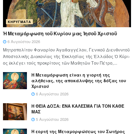
ΚΗΡΎΓΜΑΤΑ
Ἡ Μεταμόρφωση τοῦ Κυρίου μας Ἰησοῦ Χριστοῦ
6 Αυγούστου 2026
Μητροπολίτου Φαναρίου Ἀγαθαγγέλου, Γενικοῦ Διευθυντοῦ
Ἀποστολικῆς Διακονίας τῆς Ἐκκλησίας τῆς Ἑλλάδος Ὁ Κύ­ρι­
ος ἐκλέγει τούς προ­κρί­τους τῶν Μα­θη­τῶν Του Πέ­τρο,...
Η Μεταμόρφωση είναι η γιορτή της
αλήθειας, της αποκάλυψης της δόξας του
Χριστού
6 Αυγούστου 2026
Η ΘΕΙΑ ΔΟΞΑ: ΈΝΑ ΚΑΛΕΣΜΑ ΓΙΑ ΤΟΝ ΚΑΘΕ
ΜΑΣ
5 Αυγούστου 2026
Η εορτή της Μεταμορφώσεως του Σωτήρος