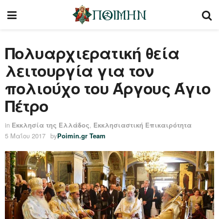
Πολυαρχιερατική θεία
λειτουργία για τον
πολιούχο του Άργους Άγιο
Πέτρο
in
Εκκλησία της Ελλάδος
,
Εκκλησιαστική Επικαιρότητα
5 Μαΐου 2017
by
Poimin.gr Team