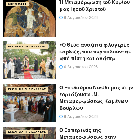
Ἡ Μεταμόρφωση τοῦ Κυρίου
ΚΗΡΎΓΜΑΤΑ
μας Ἰησοῦ Χριστοῦ
6 Αυγούστου 2026
«Ο Θεός αναζητά φλογερές
ΕΚΚΛΗΣΊΑ ΤΗΣ ΕΛΛΆΔΟΣ
καρδιές, που πυρπολούνται,
από πίστη και αγάπη»
6 Αυγούστου 2026
Ο Επιδαύρου Νικόδημος στην
ΕΚΚΛΗΣΊΑ ΤΗΣ ΕΛΛΆΔΟΣ
εορτάζουσα Ι.Μ.
Μεταμορφώσεως Καμένων
Βούρλων
6 Αυγούστου 2026
Ο Εσπερινός της
ΕΚΚΛΗΣΊΑ ΤΗΣ ΕΛΛΆΔΟΣ
Μεταμορφώσεως στην