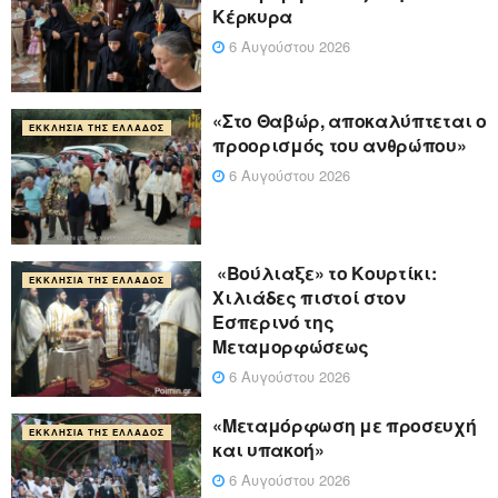
Κέρκυρα
6 Αυγούστου 2026
«Στο Θαβώρ, αποκαλύπτεται ο
ΕΚΚΛΗΣΊΑ ΤΗΣ ΕΛΛΆΔΟΣ
προορισμός του ανθρώπου»
6 Αυγούστου 2026
«Βούλιαξε» το Κουρτίκι:
ΕΚΚΛΗΣΊΑ ΤΗΣ ΕΛΛΆΔΟΣ
Χιλιάδες πιστοί στον
Εσπερινό της
Μεταμορφώσεως
6 Αυγούστου 2026
«Μεταμόρφωση με προσευχή
ΕΚΚΛΗΣΊΑ ΤΗΣ ΕΛΛΆΔΟΣ
και υπακοή»
6 Αυγούστου 2026