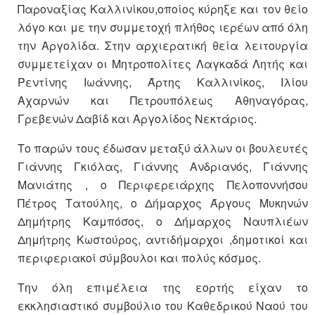
Παροναξίας Καλλινίκου,οποίος κύρηξε και τον θείο
λόγο και με την συμμετοχή πλήθος ιερέων από όλη
την Αργολίδα. Στην αρχιερατική θεία λειτουργία
συμμετείχαν οι Μητροπολίτες Λαγκαδά Λητής και
Ρεντίνης Ιωάννης, Άρτης Καλλινίκος, Ιλίου
Αχαρνών και Πετρουπόλεως Αθηναγόρας,
Γρεβενών Δαβίδ και Αργολίδος Νεκτάριος.
Το παρών τους έδωσαν μεταξύ άλλων οι βουλευτές
Γιάννης Γκιόλας, Γιάννης Ανδριανός, Γιάννης
Μανιάτης , ο Περιφερειάρχης Πελοποννήσου
Πέτρος Τατούλης, ο Δήμαρχος Άργους Μυκηνών
Δημήτρης Καμπόσος, ο Δήμαρχος Ναυπλιέων
Δημήτρης Κωστούρος, αντιδήμαρχοι ,δημοτικοί και
περιφεριακοί σύμβουλοι και πολύς κόσμος.
Την όλη επιμέλεια της εορτής είχαν το
εκκλησιαστικό συμβούλιο του Καθεδρικού Ναού του