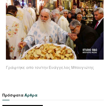
Γράφτηκε απο τον/την Ευάγγελος Μπουγιώτης
Πρόσφατα
Άρθρα