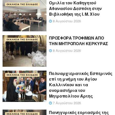
Ομιλία του Καθηγητού
ΕΚΚΛΗΣΊΑ ΤΗΣ ΕΛΛΆΔΟΣ
Αθανασίου Δεσπότη στην
Βιβλιοθήκη της Ι. Μ. Χίου
8 Αυγούστου 2026
ΠΡΟΣΦΟΡΑ ΤΡΟΦΙΜΩΝ ΑΠΟ
ΕΚΚΛΗΣΊΑ ΤΗΣ ΕΛΛΆΔΟΣ
ΤΗΝ ΜΗΤΡΟΠΟΛΗ ΚΕΡΚΥΡΑΣ
8 Αυγούστου 2026
Πολυαρχιερατικός Εσπερινός
ΕΚΚΛΗΣΊΑ ΤΗΣ ΕΛΛΆΔΟΣ
επί τη μνήμη του Αγίου
Καλλινίκου και τα
ονομαστήρια του
Μητροπολίτου Άρτης
7 Αυγούστου 2026
Πανηγυρικός εορτασμός της
ΕΚΚΛΗΣΊΑ ΤΗΣ ΕΛΛΆΔΟΣ