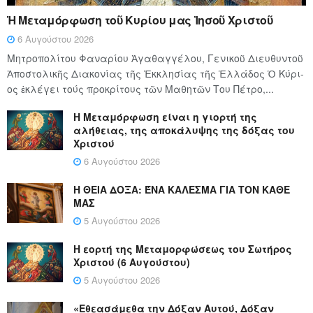
Ἡ Μεταμόρφωση τοῦ Κυρίου μας Ἰησοῦ Χριστοῦ
6 Αυγούστου 2026
Μητροπολίτου Φαναρίου Ἀγαθαγγέλου, Γενικοῦ Διευθυντοῦ
Ἀποστολικῆς Διακονίας τῆς Ἐκκλησίας τῆς Ἑλλάδος Ὁ Κύ­ρι­
ος ἐκλέγει τούς προ­κρί­τους τῶν Μα­θη­τῶν Του Πέ­τρο,...
Η Μεταμόρφωση είναι η γιορτή της
αλήθειας, της αποκάλυψης της δόξας του
Χριστού
6 Αυγούστου 2026
Η ΘΕΙΑ ΔΟΞΑ: ΈΝΑ ΚΑΛΕΣΜΑ ΓΙΑ ΤΟΝ ΚΑΘΕ
ΜΑΣ
5 Αυγούστου 2026
Η εορτή της Μεταμορφώσεως του Σωτήρος
Χριστού (6 Αυγούστου)
5 Αυγούστου 2026
«Εθεασάμεθα την Δόξαν Αυτού, Δόξαν