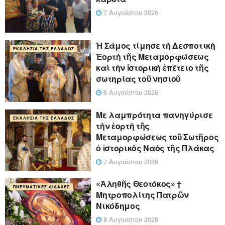
7 Αυγούστου 2026
Ἡ Σάμος τίμησε τὴ Δεσποτικὴ
ΕΚΚΛΗΣΊΑ ΤΗΣ ΕΛΛΆΔΟΣ
Ἑορτὴ τῆς Μεταμορφώσεως
καὶ τὴν ἱστορικὴ ἐπέτειο τῆς
σωτηρίας τοῦ νησιοῦ
8 Αυγούστου 2026
Με λαμπρότητα πανηγύρισε
ΕΚΚΛΗΣΊΑ ΤΗΣ ΕΛΛΆΔΟΣ
τὴν ἑορτὴ τῆς
Μεταμορφώσεως τοῦ Σωτῆρος
ὁ ἱστορικὸς Ναὸς τῆς Πλάκας
7 Αυγούστου 2026
«Ἀληθῆς Θεοτόκος» †
ΠΝΕΥΜΑΤΙΚΈΣ ΔΙΔΑΧΈΣ
Μητροπολίτης Πατρῶν
Νικόδημος
8 Αυγούστου 2026