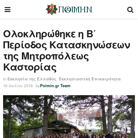
Ολοκληρώθηκε η Β΄
Περίοδος Κατασκηνώσεων
της Μητροπόλεως
Καστορίας
in
Εκκλησία της Ελλάδος
,
Εκκλησιαστική Επικαιρότητα
16 Ιουλίου 2018
by
Poimin.gr Team