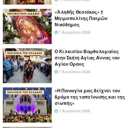
«Ἀληθῆς Θεοτόκος» †
ΠΝΕΥΜΑΤΙΚΈΣ ΔΙΔΑΧΈΣ
Μητροπολίτης Πατρῶν
Νικόδημος
7 Αυγούστου 2026
Ο Κιλκισίου Βαρθολομαίος
ΕΚΚΛΗΣΊΑ ΤΗΣ ΕΛΛΆΔΟΣ
στην Σκήτη Αγίας Άννας του
Αγίου Όρους
7 Αυγούστου 2026
«Η Παναγία μας δείχνει τον
ΕΚΚΛΗΣΊΑ ΤΗΣ ΕΛΛΆΔΟΣ
δρόμο της ταπείνωσης και της
σιωπής»
7 Αυγούστου 2026