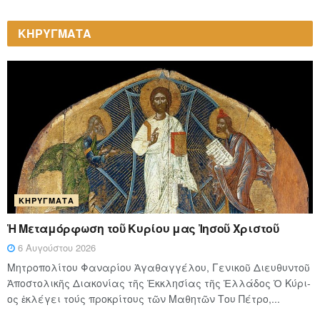
ΚΗΡΥΓΜΑΤΑ
ΚΗΡΎΓΜΑΤΑ
Ἡ Μεταμόρφωση τοῦ Κυρίου μας Ἰησοῦ Χριστοῦ
6 Αυγούστου 2026
Μητροπολίτου Φαναρίου Ἀγαθαγγέλου, Γενικοῦ Διευθυντοῦ
Ἀποστολικῆς Διακονίας τῆς Ἐκκλησίας τῆς Ἑλλάδος Ὁ Κύ­ρι­
ος ἐκλέγει τούς προ­κρί­τους τῶν Μα­θη­τῶν Του Πέ­τρο,...