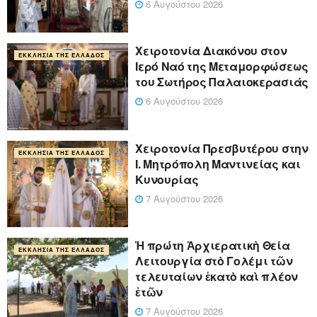
6 Αυγούστου 2026
Χειροτονία Διακόνου στον
ΕΚΚΛΗΣΊΑ ΤΗΣ ΕΛΛΆΔΟΣ
Ιερό Ναό της Μεταμορφώσεως
του Σωτήρος Παλαιοκερασιάς
6 Αυγούστου 2026
Xειροτονία Πρεσβυτέρου στην
ΕΚΚΛΗΣΊΑ ΤΗΣ ΕΛΛΆΔΟΣ
Ι. Μητρόπολη Μαντινείας και
Κυνουρίας
7 Αυγούστου 2026
Ἡ πρώτη Ἀρχιερατικὴ Θεία
ΕΚΚΛΗΣΊΑ ΤΗΣ ΕΛΛΆΔΟΣ
Λειτουργία στὸ Γολέμι τῶν
τελευταίων ἑκατὸ καὶ πλέον
ἐτῶν
7 Αυγούστου 2026