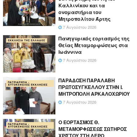
Καλλινίκου και τα
ονομαστήρια του
Μητροπολίτου Άρτης
7 Αυγούστου 2026
Πανηγυρικός εορτασμός της
ΕΚΚΛΗΣΊΑ ΤΗΣ ΕΛΛΆΔΟΣ
Θείας Μεταμορφώσεως στα
Ιωάννινα
7 Αυγούστου 2026
ΠΑΡΑΔΟΣΗ ΠΑΡΑΛΑΒΗ
ΠΑΤΡΙΑΡΧΕΊΑ -
ΑΥΤΟΚΈΦΑΛΕΣ ΕΚΚΛΗΣΊΕΣ
ΠΡΩΤΟΣΥΓΚΕΛΛΟΥ ΣΤΗΝ Ι.
ΜΗΤΡΟΠΟΛΗ ΑΡΚΑΛΟΧΩΡΙΟΥ
7 Αυγούστου 2026
Ο ΕΟΡΤΑΣΜΟΣ Θ.
ΠΑΤΡΙΑΡΧΕΊΑ -
ΑΥΤΟΚΈΦΑΛΕΣ ΕΚΚΛΗΣΊΕΣ
ΜΕΤΑΜΟΡΦΩΣΕΩΣ ΣΩΤΗΡΟΣ
ΧΡΙΣΤΟΥ ΣΤΗ ΛΕΡΟ