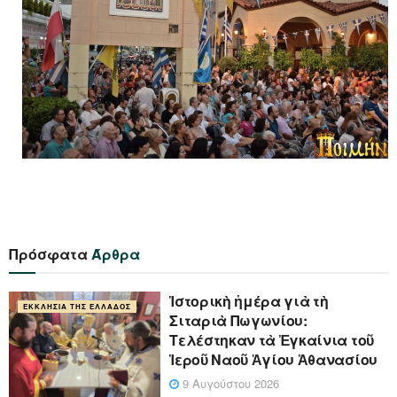
Πρόσφατα
Άρθρα
Ἱστορικὴ ἡμέρα γιὰ τὴ
ΕΚΚΛΗΣΊΑ ΤΗΣ ΕΛΛΆΔΟΣ
Σιταριὰ Πωγωνίου:
Τελέστηκαν τὰ Ἐγκαίνια τοῦ
Ἱεροῦ Ναοῦ Ἁγίου Ἀθανασίου
9 Αυγούστου 2026