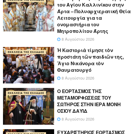
του Αγίου Καλλινίκου στην
Άρτα – Πολυαρχιερατική Θεία
Λειτουργία για τα
ονομαστήρια του
Μητροπολίτου Άρτης
8 Αυγούστου 2026
Ἡ Καστοριὰ τίμησε τὸν
ΕΚΚΛΗΣΊΑ ΤΗΣ ΕΛΛΆΔΟΣ
προστάτη τῶν παιδιῶν της,
Ἅγιο Νικάνορα τὸν
Θαυματουργό
8 Αυγούστου 2026
Ο ΕΟΡΤΑΣΜΟΣ ΤΗΣ
ΕΚΚΛΗΣΊΑ ΤΗΣ ΕΛΛΆΔΟΣ
ΜΕΤΑΜΟΡΦΩΣΕΩΣ ΤΟΥ
ΣΩΤΗΡΟΣ ΣΤΗΝ ΙΕΡΑ ΜΟΝΗ
ΟΣΙΟΥ ΔΑΥΪΔ
8 Αυγούστου 2026
ΕΥΧΑΡΙΣΤΗΡΙΟΣ ΕΟΡΤΑΣΜΟΣ