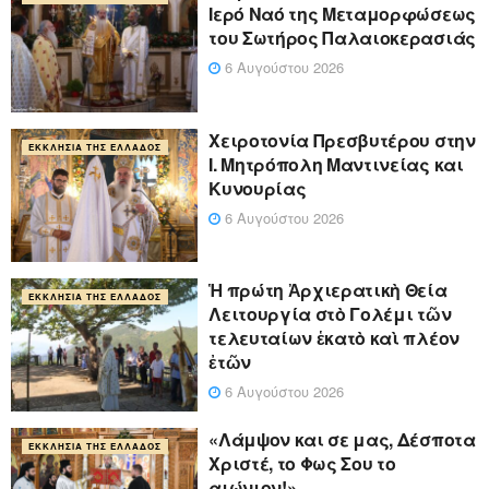
Ιερό Ναό της Μεταμορφώσεως
του Σωτήρος Παλαιοκερασιάς
6 Αυγούστου 2026
Xειροτονία Πρεσβυτέρου στην
ΕΚΚΛΗΣΊΑ ΤΗΣ ΕΛΛΆΔΟΣ
Ι. Μητρόπολη Μαντινείας και
Κυνουρίας
6 Αυγούστου 2026
Ἡ πρώτη Ἀρχιερατικὴ Θεία
ΕΚΚΛΗΣΊΑ ΤΗΣ ΕΛΛΆΔΟΣ
Λειτουργία στὸ Γολέμι τῶν
τελευταίων ἑκατὸ καὶ πλέον
ἐτῶν
6 Αυγούστου 2026
«Λάμψον και σε μας, Δέσποτα
ΕΚΚΛΗΣΊΑ ΤΗΣ ΕΛΛΆΔΟΣ
Χριστέ, το Φως Σου το
αιώνιον!»