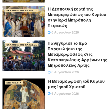
Η Δεσποτική εορτή της
ΕΚΚΛΗΣΊΑ ΤΗΣ ΕΛΛΆΔΟΣ
Μεταμορφώσεως του Κυρίου
στην Ιερά Μητρόπολη
Πειραιώς
6 Αυγούστου 2026
Πανηγύρισε το Ιερό
ΕΚΚΛΗΣΊΑ ΤΗΣ ΕΛΛΆΔΟΣ
Παρεκκλήσιο της
Μεταμορφώσεως στις
Κατασκηνώσεις Αρρένων της
Μητροπόλεως Άρτης
6 Αυγούστου 2026
Ἡ Μεταμόρφωση τοῦ Κυρίου
ΚΗΡΎΓΜΑΤΑ
μας Ἰησοῦ Χριστοῦ
6 Αυγούστου 2026