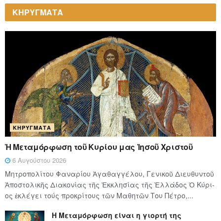
ΚΗΡΥΓΜΑΤΑ
ΚΗΡΎΓΜΑΤΑ
Ἡ Μεταμόρφωση τοῦ Κυρίου μας Ἰησοῦ Χριστοῦ
6 Αυγούστου 2026
Μητροπολίτου Φαναρίου Ἀγαθαγγέλου, Γενικοῦ Διευθυντοῦ
Ἀποστολικῆς Διακονίας τῆς Ἐκκλησίας τῆς Ἑλλάδος Ὁ Κύ­ρι­
ος ἐκλέγει τούς προ­κρί­τους τῶν Μα­θη­τῶν Του Πέ­τρο,...
Η Μεταμόρφωση είναι η γιορτή της