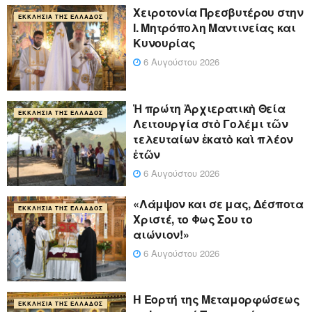
Xειροτονία Πρεσβυτέρου στην
ΕΚΚΛΗΣΊΑ ΤΗΣ ΕΛΛΆΔΟΣ
Ι. Μητρόπολη Μαντινείας και
Κυνουρίας
6 Αυγούστου 2026
Ἡ πρώτη Ἀρχιερατικὴ Θεία
ΕΚΚΛΗΣΊΑ ΤΗΣ ΕΛΛΆΔΟΣ
Λειτουργία στὸ Γολέμι τῶν
τελευταίων ἑκατὸ καὶ πλέον
ἐτῶν
6 Αυγούστου 2026
«Λάμψον και σε μας, Δέσποτα
ΕΚΚΛΗΣΊΑ ΤΗΣ ΕΛΛΆΔΟΣ
Χριστέ, το Φως Σου το
αιώνιον!»
6 Αυγούστου 2026
Η Εορτή της Μεταμορφώσεως
ΕΚΚΛΗΣΊΑ ΤΗΣ ΕΛΛΆΔΟΣ