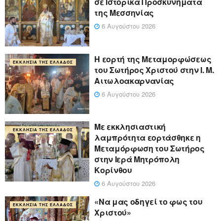
σε Ιστορικά Προσκυνήματα
της Μεσσηνίας
6 Αυγούστου 2026
Η εορτή της Μεταμορφώσεως
ΕΚΚΛΗΣΊΑ ΤΗΣ ΕΛΛΆΔΟΣ
του Σωτήρος Χριστού στην Ι. Μ.
Αιτωλοακαρνανίας
6 Αυγούστου 2026
Με εκκλησιαστική
ΕΚΚΛΗΣΊΑ ΤΗΣ ΕΛΛΆΔΟΣ
λαμπρότητα εορτάσθηκε η
Μεταμόρφωση του Σωτήρος
στην Ιερά Μητρόπολη
Κορίνθου
6 Αυγούστου 2026
«Να μας οδηγεί το φως του
ΕΚΚΛΗΣΊΑ ΤΗΣ ΕΛΛΆΔΟΣ
Χριστού»