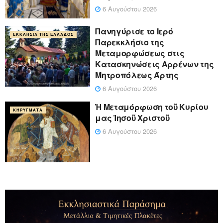
6 Αυγούστου 2026
Πανηγύρισε το Ιερό
ΕΚΚΛΗΣΊΑ ΤΗΣ ΕΛΛΆΔΟΣ
Παρεκκλήσιο της
Μεταμορφώσεως στις
Κατασκηνώσεις Αρρένων της
Μητροπόλεως Άρτης
6 Αυγούστου 2026
Ἡ Μεταμόρφωση τοῦ Κυρίου
ΚΗΡΎΓΜΑΤΑ
μας Ἰησοῦ Χριστοῦ
6 Αυγούστου 2026