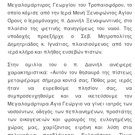
Μεγαλομάρτυρος Γεωργίου του Τροπαιοφόρου, το
οποίο κόμισε από την Ιερά Μονή Ξενοφώντος Αγίου
Όρους ο Ιερομόναχος π. Δανιήλ Ξενοφωντινός, στο
πλαίσιο της φετινής πανηγύρεως του ναού. Της
υποδοχής προεξήρχε ο Σεβ. Μητροπολίτης
Δημητριάδος κ. Ιγνάτιος, πλαισιούμενος από τον
ιερό κλήρο και πλήθος ευσεβών πιστών.
Στην ομιλία του ο π. Δανιήλ ανέφερε
χαρακτηριστικά: «Αυτόν τον θησαυρό της πίστεως
μεταφέραμε σήμερα κοντά σας. Πόθος μας ιερός
ήταν να ευρεθούμε πλησίον σας, να
συμπροσευχηθούμε και να ικετεύσουμε τον
Μεγαλομάρτυρα Άγιο Γεώργιο να γίνει ιατρός των
νοσούντων, οδηγός των πεπλανημένων, προστάτης
των οικογενειών και φρουρός της ευλογημένης
χώρας μας, χαρίζοντας ειρήνη και λύση στα
πολυχρόνια προβλήματα. Ευλογήσατε, Τίμιε