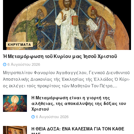
ΚΗΡΎΓΜΑΤΑ
Ἡ Μεταμόρφωση τοῦ Κυρίου μας Ἰησοῦ Χριστοῦ
6 Αυγούστου 2026
Μητροπολίτου Φαναρίου Ἀγαθαγγέλου, Γενικοῦ Διευθυντοῦ
Ἀποστολικῆς Διακονίας τῆς Ἐκκλησίας τῆς Ἑλλάδος Ὁ Κύ­ρι­
ος ἐκλέγει τούς προ­κρί­τους τῶν Μα­θη­τῶν Του Πέ­τρο,...
Η Μεταμόρφωση είναι η γιορτή της
αλήθειας, της αποκάλυψης της δόξας του
Χριστού
6 Αυγούστου 2026
Η ΘΕΙΑ ΔΟΞΑ: ΈΝΑ ΚΑΛΕΣΜΑ ΓΙΑ ΤΟΝ ΚΑΘΕ