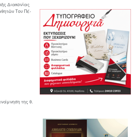
κῆς Διακονίας
­θη­τῶν Του Πέ­
νάμνηση της θ.