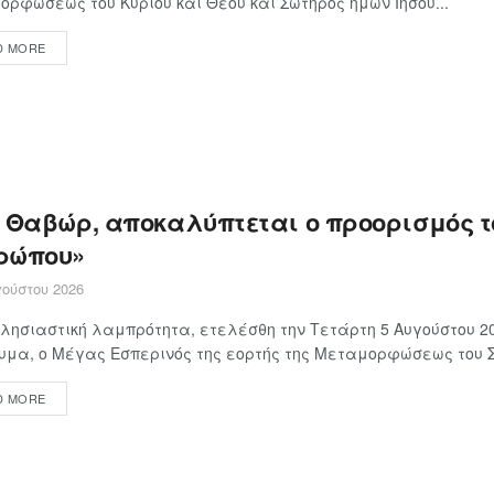
ρφώσεως του Κυρίου και Θεού και Σωτήρος ημών Ιησού...
D MORE
ο Θαβώρ, αποκαλύπτεται ο προορισμός τ
ρώπου»
ούστου 2026
λησιαστική λαμπρότητα, ετελέσθη την Τετάρτη 5 Αυγούστου 20
μα, ο Μέγας Εσπερινός της εορτής της Μεταμορφώσεως του Σω
D MORE