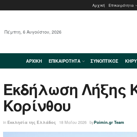
Αρχική
Επικαιρότητα
Πέμπτη, 6 Αυγούστου, 2026
ΑΡΧΙΚΉ
ΕΠΙΚΑΙΡΌΤΗΤΑ
ΣΥΝΟΠΤΙΚΌΣ
ΚΗΡ
Εκδήλωση Λήξης 
Κορίνθου
in
Εκκλησία της Ελλάδος
18 Μαΐου 2026
by
Poimin.gr Team