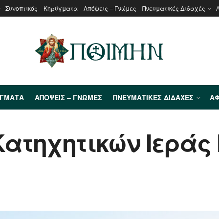
Συνοπτικός
Κηρύγματα
Απόψεις – Γνώμες
Πνευματικές Διδαχές
ΎΓΜΑΤΑ
ΑΠΌΨΕΙΣ – ΓΝΏΜΕΣ
ΠΝΕΥΜΑΤΙΚΈΣ ΔΙΔΑΧΈΣ
ΑΦ
Κατηχητικών Ιεράς