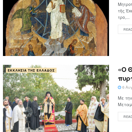
Μητροπ
τῆς Ἐκ
τρο,...
REA
«Ο 
ΕΚΚΛΗΣΊΑ ΤΗΣ ΕΛΛΆΔΟΣ
πυρ
6 Αυγ
Με την
Μεταμο
REA