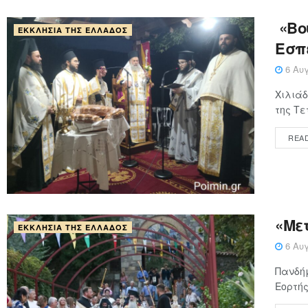
«Βού
ΕΚΚΛΗΣΊΑ ΤΗΣ ΕΛΛΆΔΟΣ
Εσπ
6 Αυγ
Χιλιάδ
της Τε
REA
«Με
ΕΚΚΛΗΣΊΑ ΤΗΣ ΕΛΛΆΔΟΣ
6 Αυγ
Πανδήμ
Εορτής