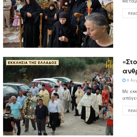
Μεταμο
REA
«Στ
ΕΚΚΛΗΣΊΑ ΤΗΣ ΕΛΛΆΔΟΣ
ανθ
6 Αυγ
Με εκκ
απόγευ
REA