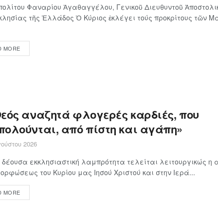
ολίτου Φαναρίου Ἀγαθαγγέλου, Γενικοῦ Διευθυντοῦ Ἀποστολι
κλησίας τῆς Ἑλλάδος Ὁ Κύ­ρι­ος ἐκλέγει τούς προ­κρί­τους τῶν Μα
D MORE
Θεός αναζητά φλογερές καρδιές, που
πολούνται, από πίστη και αγάπη»
ούστου 2026
 δέουσα εκκλησιαστική λαμπρότητα τελείται λειτουργικώς η α
ρφώσεως του Κυρίου μας Ιησού Χριστού και στην Ιερά...
D MORE