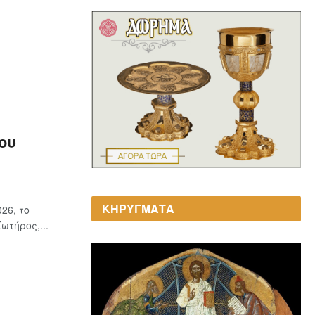
ου
ΚΗΡΥΓΜΑΤΑ
26, το
τήρος,...