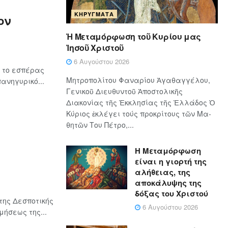
ΚΗΡΎΓΜΑΤΑ
ον
Ἡ Μεταμόρφωση τοῦ Κυρίου μας
Ἰησοῦ Χριστοῦ
6 Αυγούστου 2026
υ το εσπέρας
Μητροπολίτου Φαναρίου Ἀγαθαγγέλου,
ανηγυρικό...
Γενικοῦ Διευθυντοῦ Ἀποστολικῆς
Διακονίας τῆς Ἐκκλησίας τῆς Ἑλλάδος Ὁ
Κύ­ρι­ος ἐκλέγει τούς προ­κρί­τους τῶν Μα­
θη­τῶν Του Πέ­τρο,...
Η Μεταμόρφωση
είναι η γιορτή της
αλήθειας, της
αποκάλυψης της
δόξας του Χριστού
της Δεσποτικής
6 Αυγούστου 2026
ήσεως της...