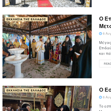
Ο Επ
ΕΚΚΛΗΣΊΑ ΤΗΣ ΕΛΛΆΔΟΣ
Μετ
6 Αυγ
Μέγας 
Επιδαύ
και πά
REA
Ο Ε
ΕΚΚΛΗΣΊΑ ΤΗΣ ΕΛΛΆΔΟΣ
6 Αυγ
Το εσπ