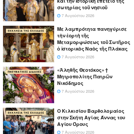
καὶ τὴν ἱστορικὴ ἐπέτειο τῆς
σωτηρίας τοῦ νησιοῦ
7 Αυγούστου 2026
Με λαμπρότητα πανηγύρισε
ΕΚΚΛΗΣΊΑ ΤΗΣ ΕΛΛΆΔΟΣ
τὴν ἑορτὴ τῆς
Μεταμορφώσεως τοῦ Σωτῆρος
ὁ ἱστορικὸς Ναὸς τῆς Πλάκας
7 Αυγούστου 2026
«Ἀληθῆς Θεοτόκος» †
ΠΝΕΥΜΑΤΙΚΈΣ ΔΙΔΑΧΈΣ
Μητροπολίτης Πατρῶν
Νικόδημος
7 Αυγούστου 2026
Ο Κιλκισίου Βαρθολομαίος
ΕΚΚΛΗΣΊΑ ΤΗΣ ΕΛΛΆΔΟΣ
στην Σκήτη Αγίας Άννας του
Αγίου Όρους
7 Αυγούστου 2026