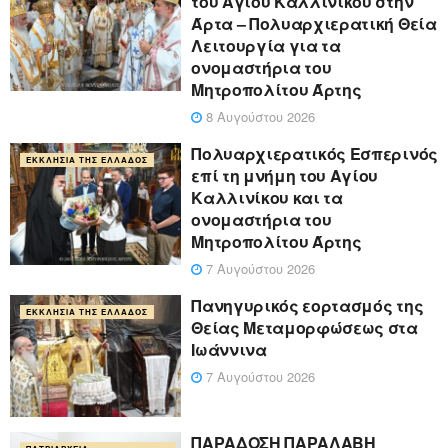
του Αγίου Καλλινίκου στην
Άρτα – Πολυαρχιερατική Θεία
Λειτουργία για τα
ονομαστήρια του
Μητροπολίτου Άρτης
8 Αυγούστου 2026
Πολυαρχιερατικός Εσπερινός
ΕΚΚΛΗΣΊΑ ΤΗΣ ΕΛΛΆΔΟΣ
επί τη μνήμη του Αγίου
Καλλινίκου και τα
ονομαστήρια του
Μητροπολίτου Άρτης
7 Αυγούστου 2026
Πανηγυρικός εορτασμός της
ΕΚΚΛΗΣΊΑ ΤΗΣ ΕΛΛΆΔΟΣ
Θείας Μεταμορφώσεως στα
Ιωάννινα
7 Αυγούστου 2026
ΠΑΡΑΔΟΣΗ ΠΑΡΑΛΑΒΗ