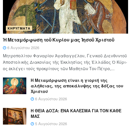
ΚΗΡΎΓΜΑΤΑ
Ἡ Μεταμόρφωση τοῦ Κυρίου μας Ἰησοῦ Χριστοῦ
6 Αυγούστου 2026
Μητροπολίτου Φαναρίου Ἀγαθαγγέλου, Γενικοῦ Διευθυντοῦ
Ἀποστολικῆς Διακονίας τῆς Ἐκκλησίας τῆς Ἑλλάδος Ὁ Κύ­ρι­
ος ἐκλέγει τούς προ­κρί­τους τῶν Μα­θη­τῶν Του Πέ­τρο,...
Η Μεταμόρφωση είναι η γιορτή της
αλήθειας, της αποκάλυψης της δόξας του
Χριστού
6 Αυγούστου 2026
Η ΘΕΙΑ ΔΟΞΑ: ΈΝΑ ΚΑΛΕΣΜΑ ΓΙΑ ΤΟΝ ΚΑΘΕ
ΜΑΣ
5 Αυγούστου 2026