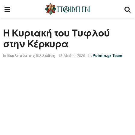
Η Κυριακή του Τυφλού
στην Κέρκυρα
in
Εκκλησία της Ελλάδος
18 Μαΐου 2026
by
Poimin.gr Team