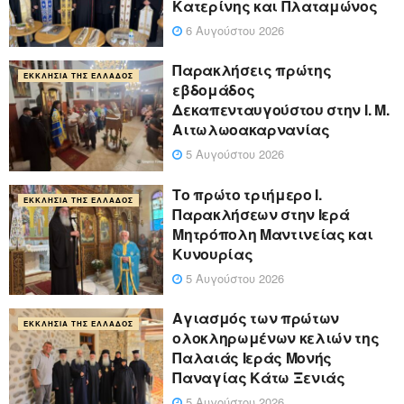
Κατερίνης και Πλαταμώνος
6 Αυγούστου 2026
Παρακλήσεις πρώτης
ΕΚΚΛΗΣΊΑ ΤΗΣ ΕΛΛΆΔΟΣ
εβδομάδος
Δεκαπενταυγούστου στην Ι. Μ.
Αιτωλωοακαρνανίας
5 Αυγούστου 2026
Το πρώτο τριήμερο Ι.
ΕΚΚΛΗΣΊΑ ΤΗΣ ΕΛΛΆΔΟΣ
Παρακλήσεων στην Ιερά
Μητρόπολη Μαντινείας και
Κυνουρίας
5 Αυγούστου 2026
Αγιασμός των πρώτων
ΕΚΚΛΗΣΊΑ ΤΗΣ ΕΛΛΆΔΟΣ
ολοκληρωμένων κελιών της
Παλαιάς Ιεράς Μονής
Παναγίας Κάτω Ξενιάς
5 Αυγούστου 2026