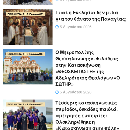
Γιατί η Εκκλησία δεν μιλά
ΕΚΚΛΗΣΊΑ ΤΗΣ ΕΛΛΆΔΟΣ
για τον θάνατο της Παναγίας;
5 Αυγούστου 2026
Ο Μητροπολίτης
ΕΚΚΛΗΣΊΑ ΤΗΣ ΕΛΛΆΔΟΣ
Θεσσαλονίκης κ. Φιλόθεος
στην Κατασκήνωση
«ΘΕΟΣΚΕΠΑΣΤΗ» της
Αδελφότητος Θεολόγων «Ο
ΣΩΤΗΡ»
5 Αυγούστου 2026
Τέσσερις κατασκηνωτικές
ΕΚΚΛΗΣΊΑ ΤΗΣ ΕΛΛΆΔΟΣ
περίοδοι, δεκάδες παιδιά,
αμέτρητες εμπειρίες:
Ολοκληρώθηκε η
«Κατασκήνωση στην πόλη»