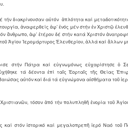
υ.
 τήν διακρίνουσαν αὐτόν ἁπλότητα καί μεταδοτικότητα
ιτουργία, ἀναφερθείς ἀφ’ ἑνός μέν στήν ἐν Χριστῷ ἐλευ
όν ἂνθρωπο, ἀφ’ ἑτέρου δέ στήν κατά Χριστόν ἀνατροφ
 τοῦ Ἁγίου Ἱερομάρτυρος Ἐλευθερίου, ἀλλά καί ἂλλων μ
ισε στήν Πάτρα καί εὐγνωμόνως εὐχαρίστησε ὁ Σ
ὐχήθηκε τά δέοντα ἐπί ταῖς Ἑορταῖς τῆς Θείας Ἐπι
βαιώσας αὐτόν καί διά τά εὐγνώμονα αἰσθήματα τοῦ ἱερ
Χριστιανῶν, τόσον ἀπό τήν πολυπληθῆ ἐνορία τοῦ Ἁγίο
 καί στόν ἱστορικό καί μεγαλοπρεπῆ ἱερό Ναό τοῦ Π