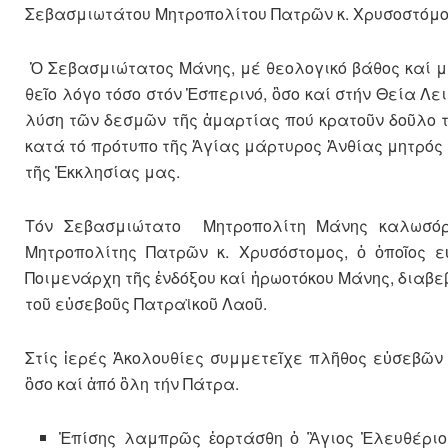
Σεβασμιωτάτου Μητροπολίτου Πατρῶν κ. Χρυσοστόμο
Ὁ Σεβασμιώτατος Μάνης, μέ θεολογικό βάθος καί μέ
θεῖο λόγο τόσο στόν Ἑσπερινό, ὃσο καί στήν Θεία Λε
λύση τῶν δεσμῶν τῆς ἁμαρτίας πού κρατοῦν δοῦλο τ
κατά τό πρότυπο τῆς Ἁγίας μάρτυρος Ἀνθίας μητρός
τῆς Ἐκκλησίας μας.
Τόν Σεβασμιώτατο Μητροπολίτη Μάνης καλωσόρ
Μητροπολίτης Πατρῶν κ. Χρυσόστομος, ὁ ὁποῖος ε
Ποιμενάρχη τῆς ἐνδόξου καί ἡρωοτόκου Μάνης, διαβε
τοῦ εὐσεβοῦς Πατραϊκοῦ Λαοῦ.
Στίς ἱερές Ἀκολουθίες συμμετεῖχε πλῆθος εὐσεβῶν 
ὃσο καί ἀπό ὃλη τήν Πάτρα.
Ἐπίσης λαμπρῶς ἑορτάσθη ὁ Ἃγιος Ἐλευθέριος