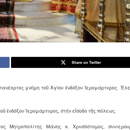
Share on Twitter
 πανέορτος μνήμη τοῦ Ἁγίου ἐνδόξου Ἱερομάρτυρος Ἐλ
οῦ ἐνδόξου Ἱερομάρτυρος, στήν εἲσοδο τῆς πόλεως.
ς Μητροπολίτης Μάνης κ. Χρυσόστομος, συνιερου