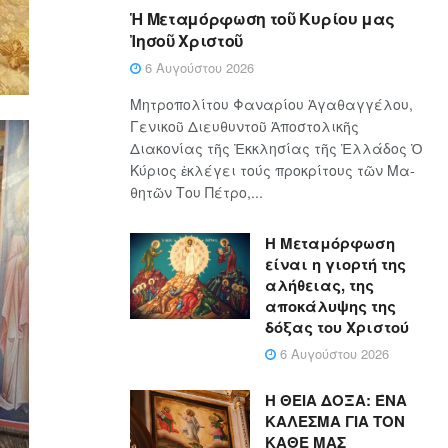
Ἡ Μεταμόρφωση τοῦ Κυρίου μας
Ἰησοῦ Χριστοῦ
6 Αυγούστου 2026
Μητροπολίτου Φαναρίου Ἀγαθαγγέλου,
Γενικοῦ Διευθυντοῦ Ἀποστολικῆς
Διακονίας τῆς Ἐκκλησίας τῆς Ἑλλάδος Ὁ
Κύ­ρι­ος ἐκλέγει τούς προ­κρί­τους τῶν Μα­
θη­τῶν Του Πέ­τρο,...
Η Μεταμόρφωση
είναι η γιορτή της
αλήθειας, της
αποκάλυψης της
δόξας του Χριστού
6 Αυγούστου 2026
Η ΘΕΙΑ ΔΟΞΑ: ΈΝΑ
ΚΑΛΕΣΜΑ ΓΙΑ ΤΟΝ
ΚΑΘΕ ΜΑΣ