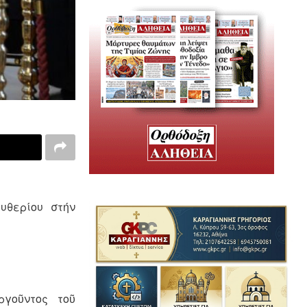
ευθερίου στήν
ργοῦντος τοῦ