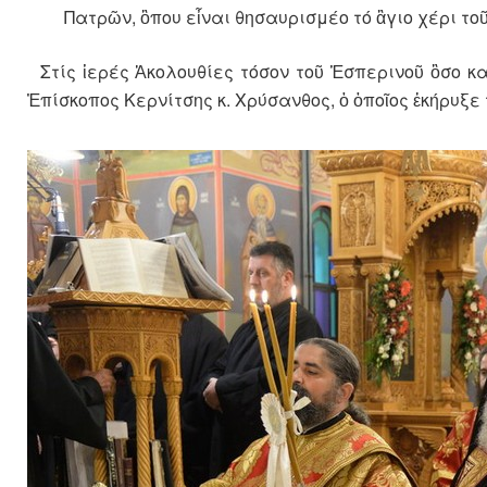
Πατρῶν, ὃπου εἶναι θησαυρισμέο τό ἃγιο χέρι το
Στίς ἱερές Ἀκολουθίες τόσον τοῦ Ἑσπερινοῦ ὃσο κ
Ἐπίσκοπος Κερνίτσης κ. Χρύσανθος, ὁ ὁποῖος ἐκήρυξε