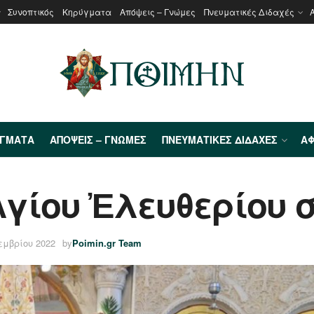
Συνοπτικός
Κηρύγματα
Απόψεις – Γνώμες
Πνευματικές Διδαχές
ΎΓΜΑΤΑ
ΑΠΌΨΕΙΣ – ΓΝΏΜΕΣ
ΠΝΕΥΜΑΤΙΚΈΣ ΔΙΔΑΧΈΣ
ΑΦ
Ἁγίου Ἐλευθερίου 
εμβρίου 2022
by
Poimin.gr Team