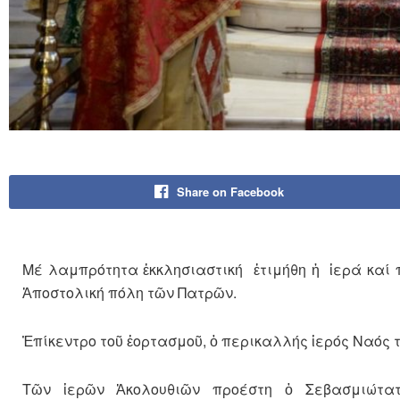
Share on Facebook
Μέ λαμπρότητα ἐκκλησιαστική ἐτιμήθη ἡ ἱερά καί
Ἀποστολική πόλη τῶν Πατρῶν.
Ἐπίκεντρο τοῦ ἑορτασμοῦ, ὁ περικαλλής ἱερός Ναός τ
Τῶν ἱερῶν Ἀκολουθιῶν προέστη ὁ Σεβασμιώτατο