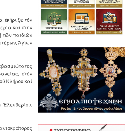
, ἐκήρυξε τόν
θερία καί στήν
ή τῶν παιδιῶν
ητέρων, Ἁγίων
εβασμιώτατος
φανείας, στόν
οῦ Κλήρου καί
υ Ἐλευθερίου,
αντοκράτορος