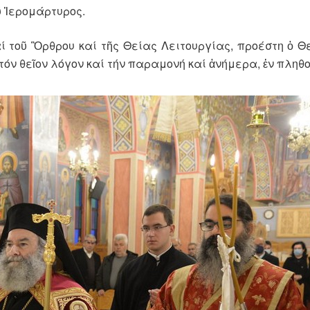
ῦ Ἱερομάρτυρος.
αί τοῦ Ὂρθρου καί τῆς Θείας Λειτουργίας, προέστη ὁ 
 τόν θεῖον λόγον καί τήν παραμονή καί ἀνήμερα, ἐν πληθ